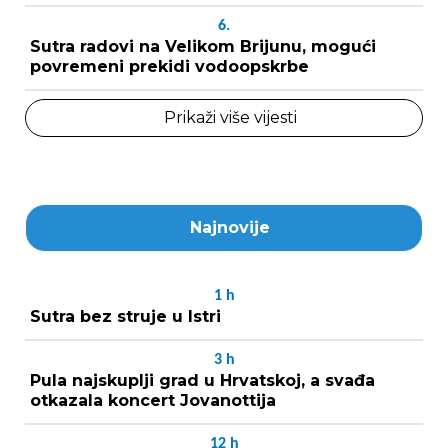
6.
Sutra radovi na Velikom Brijunu, mogući
povremeni prekidi vodoopskrbe
Prikaži više vijesti
Najnovije
1
h
Sutra bez struje u Istri
3
h
Pula najskuplji grad u Hrvatskoj, a svađa
otkazala koncert Jovanottija
12
h