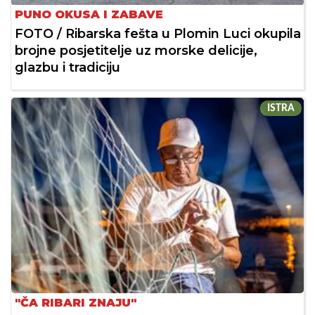
PUNO OKUSA I ZABAVE
FOTO / Ribarska fešta u Plomin Luci okupila
brojne posjetitelje uz morske delicije,
glazbu i tradiciju
ISTRA
"ČA RIBARI ZNAJU"