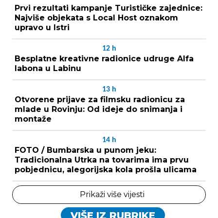
Prvi rezultati kampanje Turističke zajednice:
Najviše objekata s Local Host oznakom
upravo u Istri
12
h
Besplatne kreativne radionice udruge Alfa
labona u Labinu
13
h
Otvorene prijave za filmsku radionicu za
mlade u Rovinju: Od ideje do snimanja i
montaže
14
h
FOTO / Bumbarska u punom jeku:
Tradicionalna Utrka na tovarima ima prvu
pobjednicu, alegorijska kola prošla ulicama
Prikaži više vijesti
VIŠE IZ RUBRIKE