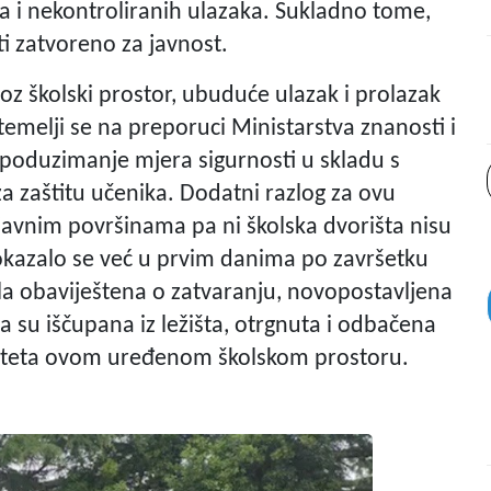
ja i nekontroliranih ulazaka. Sukladno tome,
ti zatvoreno za javnost.
oz školski prostor, ubuduće ulazak i prolazak
temelji se na preporuci Ministarstva znanosti i
poduzimanje mjera sigurnosti u skladu s
 zaštitu učenika. Dodatni razlog za ovu
javnim površinama pa ni školska dvorišta nisu
pokazalo se već u prvim danima po završetku
ila obaviještena o zatvaranju, novopostavljena
a su iščupana iz ležišta, otrgnuta i odbačena
a šteta ovom uređenom školskom prostoru.