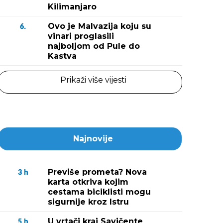
Kilimanjaro
Ovo je Malvazija koju su
6.
vinari proglasili
najboljom od Pule do
Kastva
Prikaži više vijesti
Najnovije
Previše prometa? Nova
3
h
karta otkriva kojim
cestama biciklisti mogu
sigurnije kroz Istru
U vrtači kraj Savičente
5
h