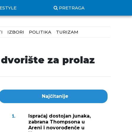
FESTYLE
PRETRAGA
I
IZBORI
POLITIKA
TURIZAM
dvorište za prolaz
Najčitanije
Ispraćaj dostojan junaka,
1.
zabrana Thompsona u
Areni i novorođenče u