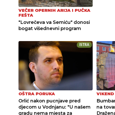
VEČER OPERNIH ARIJA I PUČKA
FEŠTA
"Lovrečeva va Semiću" donosi
bogat višednevni program
ISTRA
OŠTRA PORUKA
VIKEND
Orlić nakon pucnjave pred
Bumbars
djecom u Vodnjanu: "U našem
na tovar
gradu nema mjesta za
Dražena