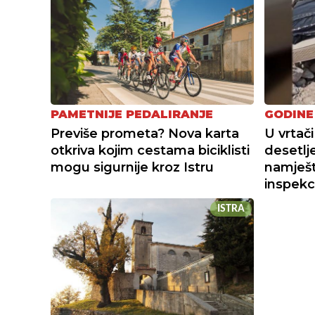
PAMETNIJE PEDALIRANJE
GODINE
Previše prometa? Nova karta
U vrtači
otkriva kojim cestama biciklisti
desetlj
mogu sigurnije kroz Istru
namješta
inspekc
ISTRA