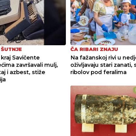
 ŠUTNJE
ČA RIBARI ZNAJU
 kraj Savičente
Na fažanskoj rivi u nedj
ećima završavali mulj,
oživljavaju stari zanati, 
j i azbest, stiže
ribolov pod feralima
ija