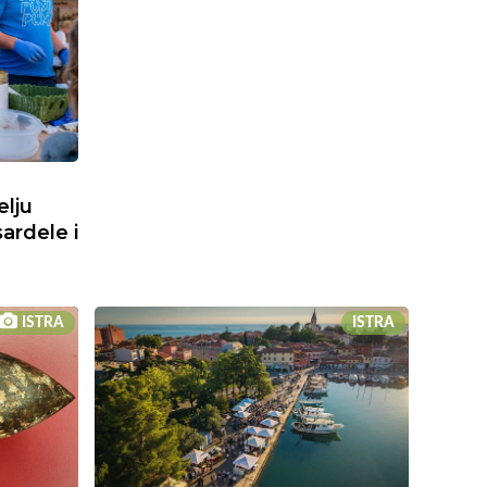
elju
sardele i
ISTRA
ISTRA