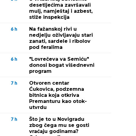
desetljećima završavali
mulj, namještaj i azbest,
stiže inspekcija
Na fažanskoj rivi u
6
h
nedjelju oživljavaju stari
zanati, sardele i ribolov
pod feralima
"Lovrečeva va Semiću"
6
h
donosi bogat višednevni
program
Otvoren centar
7
h
Ćukovica, podzemna
bitnica koja otkriva
Premanturu kao otok-
utvrdu
Što je to u Novigradu
7
h
zbog čega mu se gosti
vraćaju godinama?