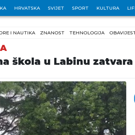
IKA
HRVATSKA
SVIJET
SPORT
KULTURA
LI
ORE I NAUTIKA
ZNANOST
TEHNOLOGIJA
OBAVIJEST
DA
 škola u Labinu zatvara 