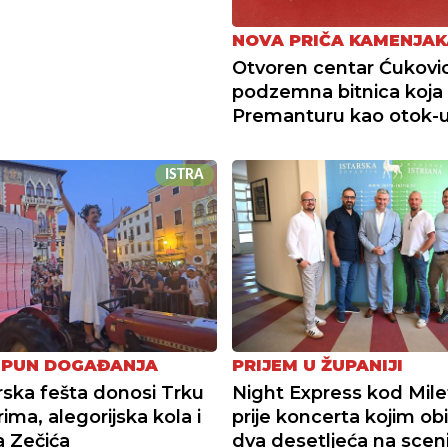
NOVA PRIČA KAMENJAK
Otvoren centar Ćukovic
podzemna bitnica koja 
Premanturu kao otok-
ISTRA
 PUN DOGAĐANJA
PRIJEM U ŽUPANIJI
ka fešta donosi Trku
Night Express kod Mile
ima, alegorijska kola i
prije koncerta kojim obi
 Zečića
dva desetljeća na scen