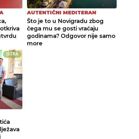
A
AUTENTIČNI MEDITERAN
a,
Što je to u Novigradu zbog
otkriva
čega mu se gosti vraćaju
utvrdu
godinama? Odgovor nije samo
more
ISTRA
tića
lježava
i