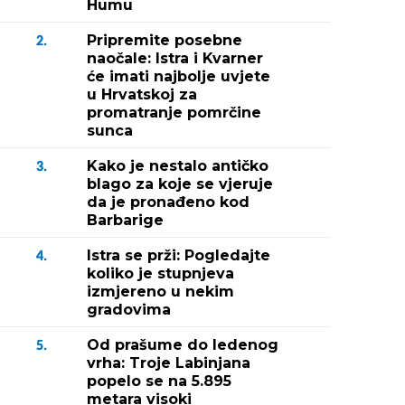
Humu
Pripremite posebne
2.
naočale: Istra i Kvarner
će imati najbolje uvjete
u Hrvatskoj za
promatranje pomrčine
sunca
Kako je nestalo antičko
3.
blago za koje se vjeruje
da je pronađeno kod
Barbarige
Istra se prži: Pogledajte
4.
koliko je stupnjeva
izmjereno u nekim
gradovima
Od prašume do ledenog
5.
vrha: Troje Labinjana
popelo se na 5.895
metara visoki