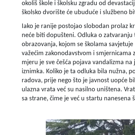
okoliš škole i školsku zgradu od devastaci
školsko dvorište će ubuduće i službeno bi
Iako je ranije postojao slobodan prolaz kr
neće biti dopušteni. Odluka o zatvaranju 
obrazovanja, kojom se školama savjetuje 
važećim zakonodavstvom i smjernicama za
mjeru je sve češća pojava vandalizma na 
iznimka. Koliko je ta odluka bila nužna, 
radova, prije nego što je javnost uopće b
ulazna vrata već su nasilno uništena. Vrat
sa strane, čime je već u startu nanesen