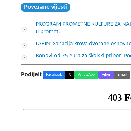
Povezane vijesti
PROGRAM PROMETNE KULTURE ZA NAJMLAĐ
u prometu
LABIN: Sanacija krova dvorane osnovne
Bonovi od 75 eura za školski pribor: Po
Podijeli:
Facebook
X
WhatsApp
Viber
Email