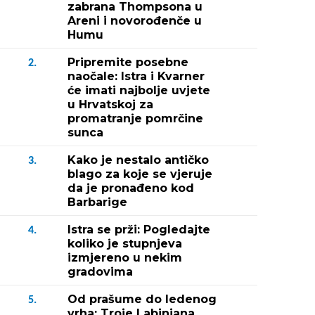
zabrana Thompsona u
Areni i novorođenče u
Humu
Pripremite posebne
2.
naočale: Istra i Kvarner
će imati najbolje uvjete
u Hrvatskoj za
promatranje pomrčine
sunca
Kako je nestalo antičko
3.
blago za koje se vjeruje
da je pronađeno kod
Barbarige
Istra se prži: Pogledajte
4.
koliko je stupnjeva
izmjereno u nekim
gradovima
Fotografija 2 / 2
Od prašume do ledenog
5.
(Snimio čitatelj)
vrha: Troje Labinjana