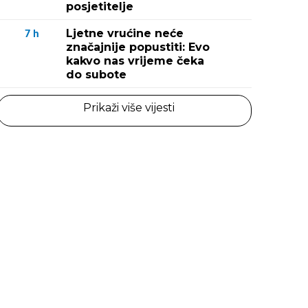
posjetitelje
Ljetne vrućine neće
7
h
značajnije popustiti: Evo
kakvo nas vrijeme čeka
do subote
Prikaži više vijesti