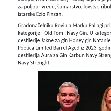
za poljoprivredu, šumarstvo, lovstvo rib
istarske Ezio Pinzan.
Gradonačelniku Rovinja Marku Paliagi pripa
kategorije - Old Tom i Navy Gin. U kategorij
destilerije Jakne za gin Honey gin Nataniel
Poetica Limited Barrel Aged iz 2023. godine
destilerija Aura za Gin Karbun Navy Strengt
Navy Strenght.