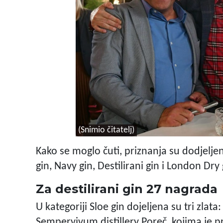
(Snimio čitatelj)
Kako se moglo čuti, priznanja su dodjeljena
gin, Navy gin, Destilirani gin i London Dry 
Za destilirani gin 27 nagrada
U kategoriji Sloe gin dojeljena su tri zlata:
Sempervivum distillery Poreč, kojima je p