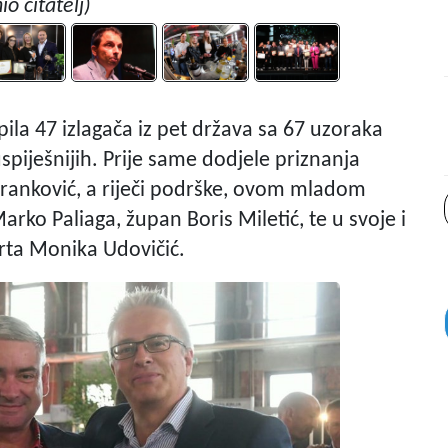
io čitatelj)
pila 47 izlagača iz pet država sa 67 uzoraka
spiješnijih. Prije same dodjele priznanja
Franković, a riječi podrške, ovom mladom
arko Paliaga, župan Boris Miletić, te u svoje i
rta Monika Udovičić.