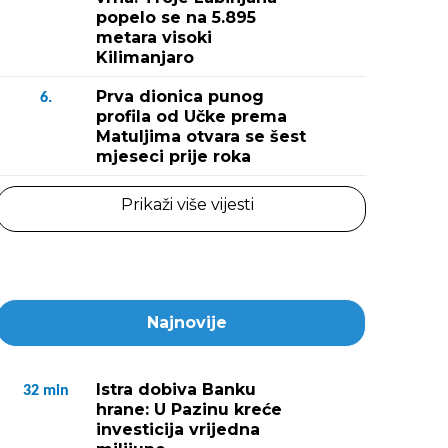
popelo se na 5.895
metara visoki
Kilimanjaro
Prva dionica punog
6.
profila od Učke prema
Matuljima otvara se šest
mjeseci prije roka
Prikaži više vijesti
Najnovije
Istra dobiva Banku
32
min
hrane: U Pazinu kreće
investicija vrijedna