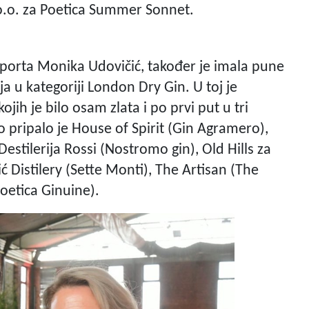
d.o.o. za Poetica Summer Sonnet.
sporta Monika Udovičić, također je imala pune
ja u kategoriji London Dry Gin. U toj je
jih je bilo osam zlata i po prvi put u tri
o pripalo je House of Spirit (Gin Agramero),
Destilerija Rossi (Nostromo gin), Old Hills za
 Distilery (Sette Monti), The Artisan (The
Poetica Ginuine).