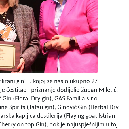
ilirani gin" u kojoj se našlo ukupno 27
e čestitao i priznanje dodijelio župan Miletić.
 Gin (Floral Dry gin), GAS Familia s.r.o.
ine Spirits (Tatau gin), Ginović Gin (Herbal Dry
arska kapljica destilerija (Flaying goat Istrian
(Cherry on top Gin), dok je najuspješnijim u toj