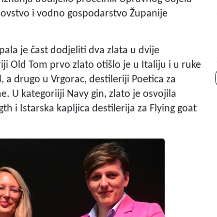
olovstvo i vodno gospodarstvo Županije
la je čast dodjeliti dva zlata u dvije
i Old Tom prvo zlato otišlo je u Italiju i u ruke
, a drugo u Vrgorac, destileriji Poetica za
. U kategoriiji Navy gin, zlato je osvojila
h i Istarska kapljica destilerija za Flying goat