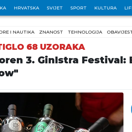
IKA
HRVATSKA
SVIJET
SPORT
KULTURA
LI
ORE I NAUTIKA
ZNANOST
TEHNOLOGIJA
OBAVIJEST
TIGLO 68 UZORAKA
ren 3. GinIstra Festival: 
how"