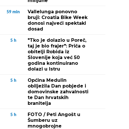
milijune
Vallelunga ponovno
59
min
bruji: Croatia Bike Week
donosi najveći spektakl
dosad
"Tko je dolazio u Poreč,
5
h
taj je bio frajer": Priča o
obitelji Robida iz
Slovenije koja već 50
godina kontinuirano
dolazi u Istru
Općina Medulin
5
h
obilježila Dan pobjede i
domovinske zahvalnosti
te Dan hrvatskih
branitelja
FOTO / Peti Angošt u
5
h
Šumberu uz
mnogobrojne