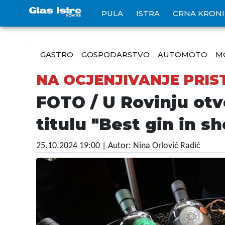
PULA
ISTRA
CRNA KRON
GASTRO
GOSPODARSTVO
AUTOMOTO
M
NA OCJENJIVANJE PRIS
FOTO / U Rovinju otvo
titulu "Best gin in s
25.10.2024 19:00
| Autor: Nina Orlović Radić