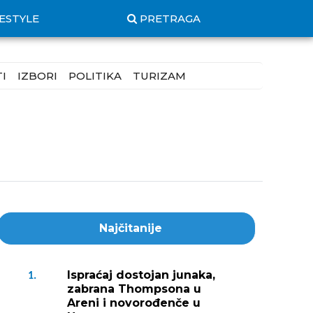
FESTYLE
PRETRAGA
I
IZBORI
POLITIKA
TURIZAM
Najčitanije
Ispraćaj dostojan junaka,
1.
zabrana Thompsona u
Areni i novorođenče u