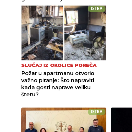
ISTRA
SLUČAJ IZ OKOLICE POREČA
Požar u apartmanu otvorio
važno pitanje: Što napraviti
kada gosti naprave veliku
štetu?
ISTRA