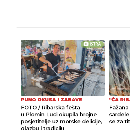
ISTRA
PUNO OKUSA I ZABAVE
"ČA RIB
FOTO / Ribarska fešta
Fažana 
u Plomin Luci okupila brojne
sardele:
posjetitelje uz morske delicije,
se za ti
glazbu i tradiciju