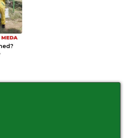
L MEDA
 med?
e