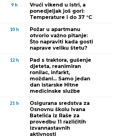
Vrući vikend u Istri, a
9
h
ponedjeljak još gori:
Temperature i do 37 °C
Požar u apartmanu
10
h
otvorio važno pitanje:
Što napraviti kada gosti
naprave veliku štetu?
Pad s traktora, gušenje
12
h
djeteta, reanimiran
ronilac, infarkt,
moždani... Samo jedan
dan istarske Hitne
medicinske službe
Osigurana sredstva za
21
h
Osnovnu školu Ivana
Batelića iz Raše za
provedbu 11 različitih
izvannastavnih
aktivnosti