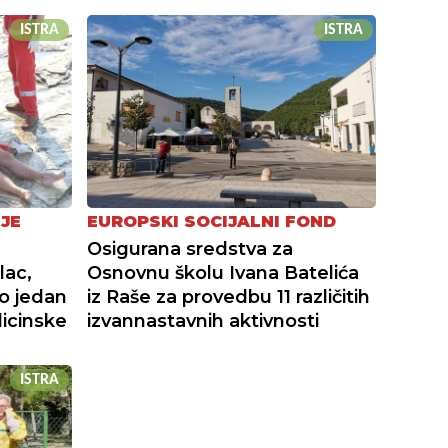
ISTRA
ISTRA
JE
EUROPSKI SOCIJALNI FOND
Osigurana sredstva za
lac,
Osnovnu školu Ivana Batelića
mo jedan
iz Raše za provedbu 11 različitih
icinske
izvannastavnih aktivnosti
ISTRA