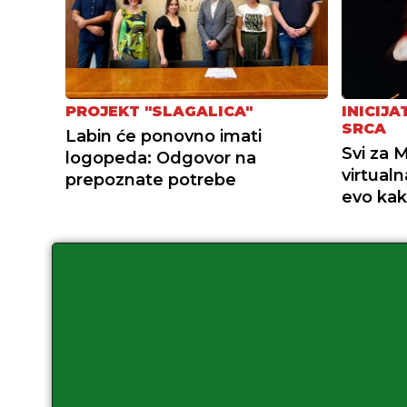
PROJEKT "SLAGALICA"
INICIJ
SRCA
Labin će ponovno imati
Svi za 
logopeda: Odgovor na
virtual
prepoznate potrebe
evo kak