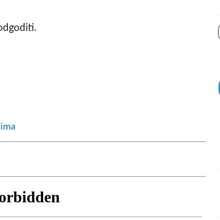
odgoditi.
i
jima