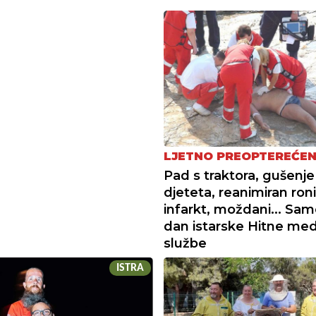
LJETNO PREOPTEREĆEN
Pad s traktora, gušenje
djeteta, reanimiran roni
infarkt, moždani... Sa
dan istarske Hitne med
službe
ISTRA