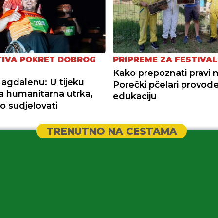
PRIPREME ZA FESTIVA
ATIVA POKRET DOBROG
Kako prepoznati pravi
Magdalenu: U tijeku
Porečki pčelari provod
na humanitarna utrka,
edukaciju
o sudjelovati
TRENUTNO NA CESTAMA