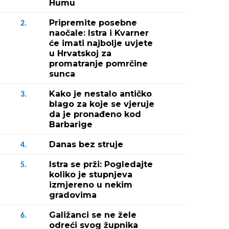
Humu
Pripremite posebne
2.
naočale: Istra i Kvarner
će imati najbolje uvjete
u Hrvatskoj za
promatranje pomrčine
sunca
Kako je nestalo antičko
3.
blago za koje se vjeruje
da je pronađeno kod
Barbarige
Danas bez struje
4.
Istra se prži: Pogledajte
5.
koliko je stupnjeva
izmjereno u nekim
gradovima
Galižanci se ne žele
6.
odreći svog župnika