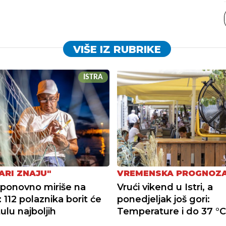
VIŠE IZ RUBRIKE
ISTRA
ARI ZNAJU"
VREMENSKA PROGNOZ
ponovno miriše na
Vrući vikend u Istri, a
 112 polaznika borit će
ponedjeljak još gori:
tulu najboljih
Temperature i do 37 °C