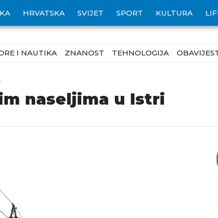
IKA
HRVATSKA
SVIJET
SPORT
KULTURA
LI
ORE I NAUTIKA
ZNANOST
TEHNOLOGIJA
OBAVIJEST
A
im naseljima u Istri