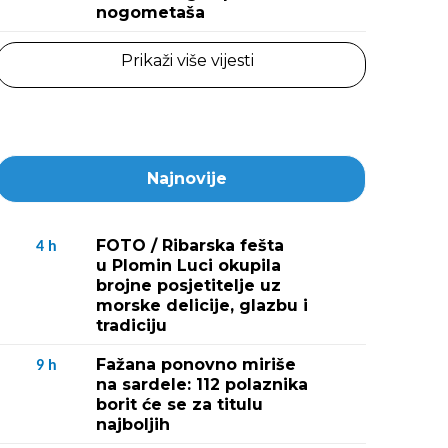
nogometaša
Prikaži više vijesti
Najnovije
FOTO / Ribarska fešta
4
h
u Plomin Luci okupila
brojne posjetitelje uz
morske delicije, glazbu i
tradiciju
Fažana ponovno miriše
9
h
na sardele: 112 polaznika
borit će se za titulu
najboljih