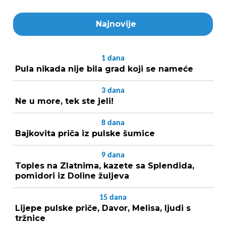
Najnovije
1
dana
Pula nikada nije bila grad koji se nameće
3
dana
Ne u more, tek ste jeli!
8
dana
Bajkovita priča iz pulske šumice
9
dana
Toples na Zlatnima, kazete sa Splendida,
pomidori iz Doline žuljeva
15
dana
Lijepe pulske priče, Davor, Melisa, ljudi s
tržnice