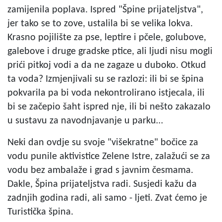
zamijenila poplava. Ispred "Špine prijateljstva",
jer tako se to zove, ustalila bi se velika lokva.
Krasno pojilište za pse, leptire i pčele, golubove,
galebove i druge gradske ptice, ali ljudi nisu mogli
prići pitkoj vodi a da ne zagaze u duboko. Otkud
ta voda? Izmjenjivali su se razlozi: ili bi se špina
pokvarila pa bi voda nekontrolirano istjecala, ili
bi se začepio šaht ispred nje, ili bi nešto zakazalo
u sustavu za navodnjavanje u parku…
Neki dan ovdje su svoje "višekratne" bočice za
vodu punile aktivistice Zelene Istre, zalažući se za
vodu bez ambalaže i grad s javnim česmama.
Dakle, Špina prijateljstva radi. Susjedi kažu da
zadnjih godina radi, ali samo - ljeti. Zvat ćemo je
Turistička špina.