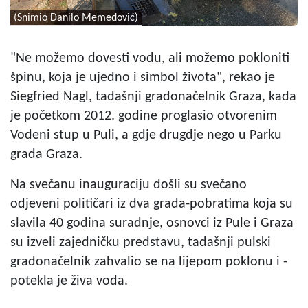
(Snimio Danilo Memedović)
"Ne možemo dovesti vodu, ali možemo pokloniti
špinu, koja je ujedno i simbol života", rekao je
Siegfried Nagl, tadašnji gradonačelnik Graza, kada
je početkom 2012. godine proglasio otvorenim
Vodeni stup u Puli, a gdje drugdje nego u Parku
grada Graza.
Na svečanu inauguraciju došli su svečano
odjeveni političari iz dva grada-pobratima koja su
slavila 40 godina suradnje, osnovci iz Pule i Graza
su izveli zajedničku predstavu, tadašnji pulski
gradonačelnik zahvalio se na lijepom poklonu i -
potekla je živa voda.