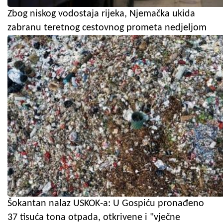
Zbog niskog vodostaja rijeka, Njemačka ukida
zabranu teretnog cestovnog prometa nedjeljom
Šokantan nalaz USKOK-a: U Gospiću pronađeno
37 tisuća tona otpada, otkrivene i "vječne