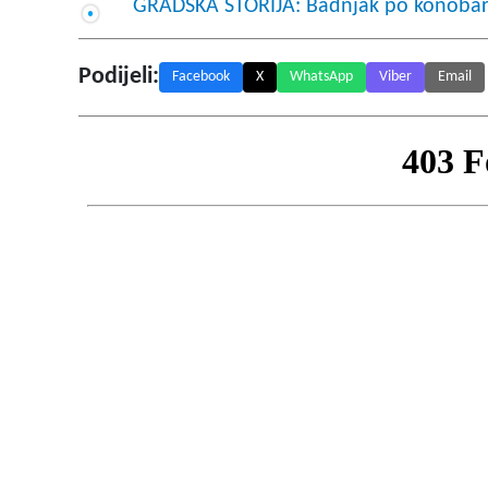
GRADSKA ŠTORIJA: Badnjak po konoba
Podijeli:
Facebook
X
WhatsApp
Viber
Email