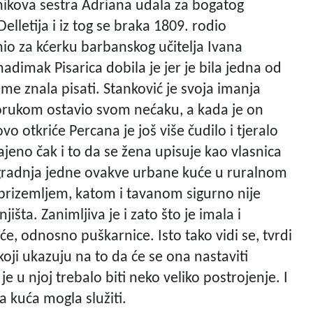
onikova sestra Adriana udala za bogatog
lletija i iz tog se braka 1809. rodio
io za kćerku barbanskog učitelja Ivana
nadimak Pisarica dobila je jer je bila jedna od
ijeme znala pisati. Stanković je svoja imanja
porukom ostavio svom nećaku, a kada je on
vo otkriće Percana je još više čudilo i tjeralo
čajeno čak i to da se žena upisuje kao vlasnica
 gradnja jedne ovakve urbane kuće u ruralnom
 prizemljem, katom i tavanom sigurno nije
njišta. Zanimljiva je i zato što je imala i
e, odnosno puškarnice. Isto tako vidi se, tvrdi
koji ukazuju na to da će se ona nastaviti
je u njoj trebalo biti neko veliko postrojenje. I
a kuća mogla služiti.