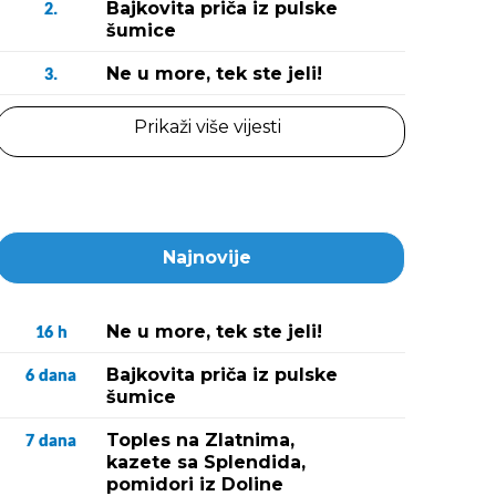
Bajkovita priča iz pulske
2.
šumice
Ne u more, tek ste jeli!
3.
Prikaži više vijesti
Najnovije
Ne u more, tek ste jeli!
16
h
Bajkovita priča iz pulske
6
dana
šumice
Toples na Zlatnima,
7
dana
kazete sa Splendida,
pomidori iz Doline