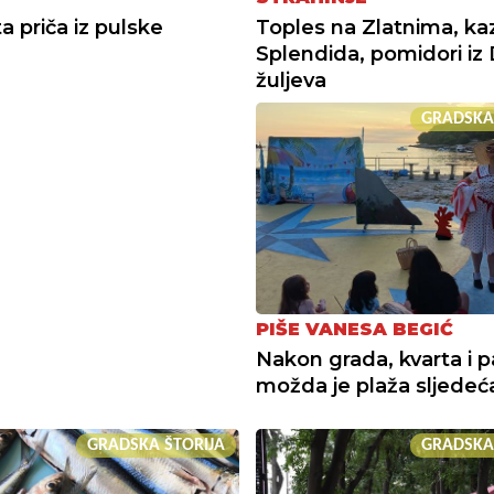
a priča iz pulske
Toples na Zlatnima, ka
Splendida, pomidori iz 
žuljeva
GRADSKA
PIŠE VANESA BEGIĆ
Nakon grada, kvarta i p
možda je plaža sljedeć
GRADSKA ŠTORIJA
GRADSKA