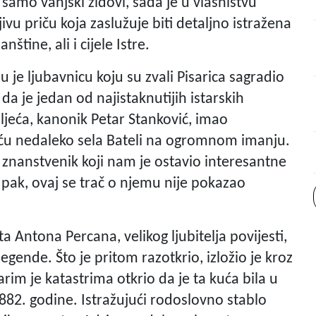
samo vanjski zidovi, sada je u vlasništvu
jivu priču koja zaslužuje biti detaljno istražena
tine, ali i cijele Istre.
ju je ljubavnicu koju su zvali Pisarica sagradio
da je jedan od najistaknutijih istarskih
oljeća, kanonik Petar Stanković, imao
kuću nedaleko sela Bateli na ogromnom imanju.
an znanstvenik koji nam je ostavio interesantne
Ipak, ovaj se trač o njemu nije pokazao
ta Antona Percana, velikog ljubitelja povijesti,
legende. Što je pritom razotkrio, izložio je kroz
tarim je katastrima otkrio da je ta kuća bila u
882. godine. Istražujući rodoslovno stablo