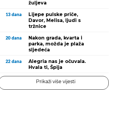
žuljeva
Lijepe pulske priče,
13
dana
Davor, Melisa, ljudi s
tržnice
Nakon grada, kvarta i
20
dana
parka, možda je plaža
sljedeća
Alegria nas je očuvala.
22
dana
Hvala ti, Špija
Prikaži više vijesti