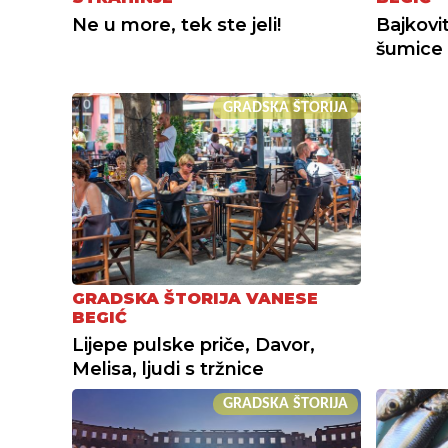
Ne u more, tek ste jeli!
Bajkovit
šumice
GRADSKA ŠTORIJA
GRADSKA ŠTORIJA VANESE
BEGIĆ
Lijepe pulske priče, Davor,
Melisa, ljudi s tržnice
GRADSKA ŠTORIJA