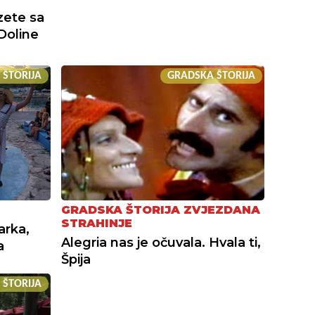
zete sa
Doline
 ŠTORIJA
GRADSKA ŠTORIJA
GRADSKA ŠTORIJA ZVJEZDANA
STRAHINJE
arka,
Alegria nas je očuvala. Hvala ti,
a
Špija
 ŠTORIJA