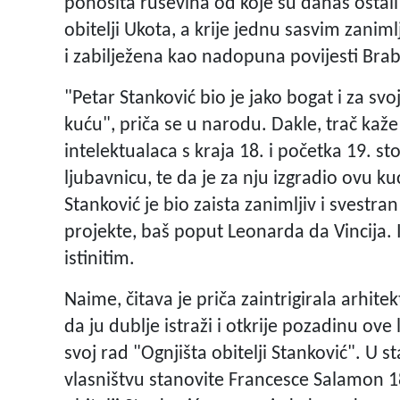
ponosita ruševina od koje su danas ostali 
obitelji Ukota, a krije jednu sasvim zaniml
i zabilježena kao nadopuna povijesti Brabanš
"Petar Stanković bio je jako bogat i za svo
kuću", priča se u narodu. Dakle, trač kaže 
intelektualaca s kraja 18. i početka 19. st
ljubavnicu, te da je za nju izgradio ovu 
Stanković je bio zaista zanimljiv i svestr
projekte, baš poput Leonarda da Vincija. 
istinitim.
Naime, čitava je priča zaintrigirala arhitek
da ju dublje istraži i otkrije pozadinu ove 
svoj rad "Ognjišta obitelji Stanković". U s
vlasništvu stanovite Francesce Salamon 1