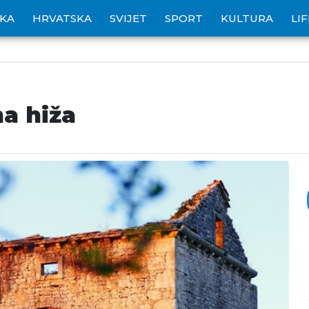
IKA
HRVATSKA
SVIJET
SPORT
KULTURA
LI
a hiža