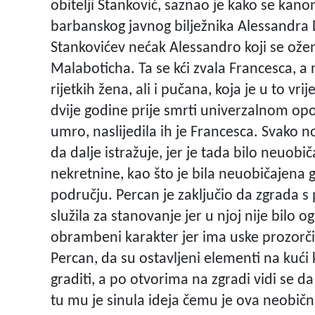
obitelji Stanković, saznao je kako se kan
barbanskog javnog bilježnika Alessandra De
Stankovićev nećak Alessandro koji se ožen
Malaboticha. Ta se kći zvala Francesca, a 
rijetkih žena, ali i pučana, koja je u to vr
dvije godine prije smrti univerzalnom o
umro, naslijedila ih je Francesca. Svako no
da dalje istražuje, jer je tada bilo neuobi
nekretnine, kao što je bila neuobičajena
području. Percan je zaključio da zgrada s
služila za stanovanje jer u njoj nije bilo og
obrambeni karakter jer ima uske prozorčić
Percan, da su ostavljeni elementi na kući 
graditi, a po otvorima na zgradi vidi se da 
tu mu je sinula ideja čemu je ova neobičn