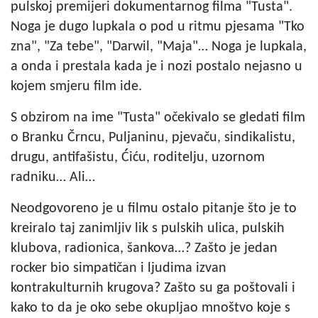
pulskoj premijeri dokumentarnog filma "Tusta".
Noga je dugo lupkala o pod u ritmu pjesama "Tko
zna", "Za tebe", "Darwil, "Maja"… Noga je lupkala,
a onda i prestala kada je i nozi postalo nejasno u
kojem smjeru film ide.
S obzirom na ime "Tusta" očekivalo se gledati film
o Branku Črncu, Puljaninu, pjevaču, sindikalistu,
drugu, antifašistu, Ćiću, roditelju, uzornom
radniku… Ali…
Neodgovoreno je u filmu ostalo pitanje što je to
kreiralo taj zanimljiv lik s pulskih ulica, pulskih
klubova, radionica, šankova…? Zašto je jedan
rocker bio simpatičan i ljudima izvan
kontrakulturnih krugova? Zašto su ga poštovali i
kako to da je oko sebe okupljao mnoštvo koje s