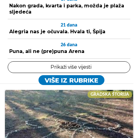
Nakon grada, kvarta i parka, možda je plaža
sljedeća
21
dana
Alegria nas je očuvala. Hvala ti, Špija
26
dana
Puna, ali ne (pre)puna Arena
Prikaži više vijesti
VIŠE IZ RUBRIKE
GRADSKA ŠTORIJA