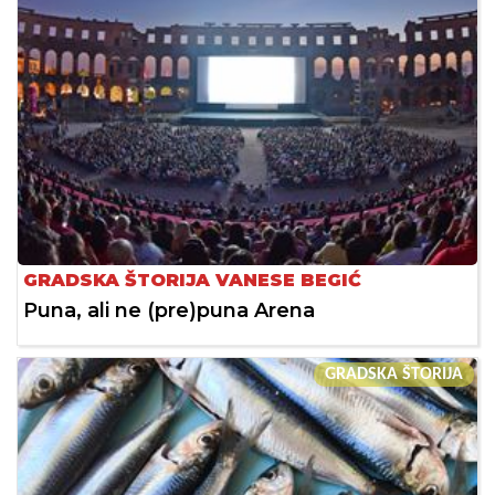
GRADSKA ŠTORIJA VANESE BEGIĆ
Puna, ali ne (pre)puna Arena
GRADSKA ŠTORIJA