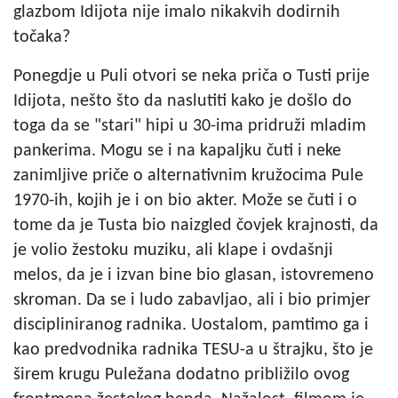
glazbom Idijota nije imalo nikakvih dodirnih
točaka?
Ponegdje u Puli otvori se neka priča o Tusti prije
Idijota, nešto što da naslutiti kako je došlo do
toga da se "stari" hipi u 30-ima pridruži mladim
pankerima. Mogu se i na kapaljku čuti i neke
zanimljive priče o alternativnim kružocima Pule
1970-ih, kojih je i on bio akter. Može se čuti i o
tome da je Tusta bio naizgled čovjek krajnosti, da
je volio žestoku muziku, ali klape i ovdašnji
melos, da je i izvan bine bio glasan, istovremeno
skroman. Da se i ludo zabavljao, ali i bio primjer
discipliniranog radnika. Uostalom, pamtimo ga i
kao predvodnika radnika TESU-a u štrajku, što je
širem krugu Puležana dodatno približilo ovog