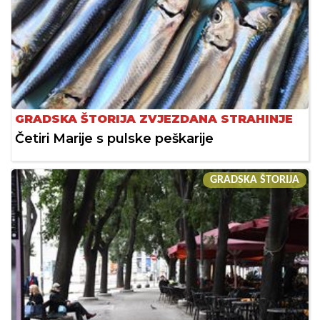
GRADSKA ŠTORIJA ZVJEZDANA STRAHINJE
Četiri Marije s pulske peškarije
GRADSKA ŠTORIJA