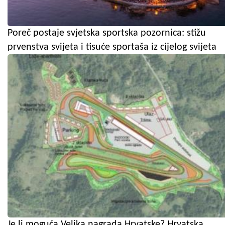
Poreč postaje svjetska sportska pozornica: stižu
prvenstva svijeta i tisuće sportaša iz cijelog svijeta
Je li moguća Velika nagrada Hrvatske? Hrvatska