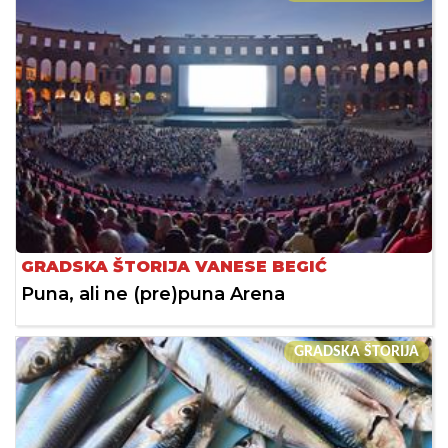
GRADSKA ŠTORIJA VANESE BEGIĆ
Puna, ali ne (pre)puna Arena
GRADSKA ŠTORIJA