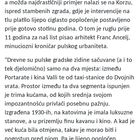
a možda najdrastičniji primjer nalazi se na Korzu,
ispred stambenih zgrada, gdje je intervencije na
tlu platilo lijepo ciglasto popločenje postavljeno
prije gotovo stotinu godina. O tom je ruglu prije
11 godina za naš list pisao arhitekt Franc Ancelj,
minuciozni kroničar pulskog urbaniteta.
"Drevne su pulske gradske zidine sačuvane (a i to
tek djelomično) samo na dva mjesta: između
Portarate i kina Valli te od taxi-stanice do Dvojnih
vrata. Prostor između ta dva segmenta ispunjen
je trima kućama, od kojih srednja svojom
impozantnošću privlači posebnu pažnju.
Izgrađena 1930-ih, na katovima je imala luksuzne
stanove, a u prizemlju finu kavanu i kino. A kad je
već kuća bila otmjena, takav je morao biti i
nogostup pred njom. Pa je lijepo popločen