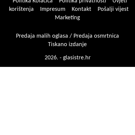
Politika Kolačića
Politika privatnosti
Uvjeti
korištenja
Impresum
Kontakt
Pošalji vijest
Marketing
Predaja malih oglasa / Predaja osmrtnica
Tiskano izdanje
2026. - glasistre.hr