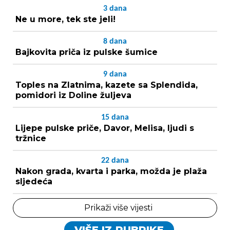
3
dana
Ne u more, tek ste jeli!
8
dana
Bajkovita priča iz pulske šumice
9
dana
Toples na Zlatnima, kazete sa Splendida,
pomidori iz Doline žuljeva
15
dana
Lijepe pulske priče, Davor, Melisa, ljudi s
tržnice
22
dana
Nakon grada, kvarta i parka, možda je plaža
sljedeća
Prikaži više vijesti
VIŠE IZ RUBRIKE