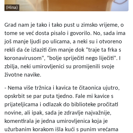
(Hina)
Grad nam je tako i tako pust u zimsko vrijeme, o
tome se već dosta pisalo i govorilo. No, sada ima
još manje ljudi po ulicama, a neki su i otvoreno
rekli da će izlaziti čim manje dok "traje ta frka s
koronavirusom", "bolje spriječiti nego liječiti". I
zbilja, neki umirovljenici su promijenili svoje
životne navike.
- Nema više tržnica i kavica te čitaonica ujutro,
opskrbit se par puta tjedno. Fale mi kavice s
prijateljicama i odlazak do biblioteke pročitati
novine, ali ipak, sada je zdravlje najvažnije,
komentirala je jedna umirovljenica koja je
užurbanim korakom išla kući s punim vrećama