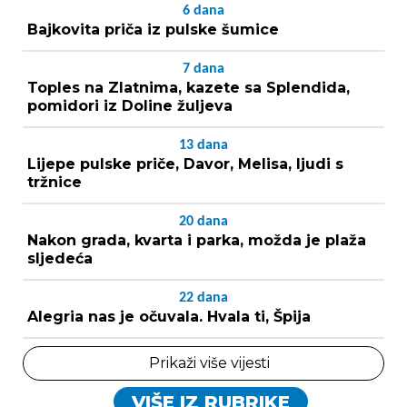
6
dana
Bajkovita priča iz pulske šumice
7
dana
Toples na Zlatnima, kazete sa Splendida,
pomidori iz Doline žuljeva
13
dana
Lijepe pulske priče, Davor, Melisa, ljudi s
tržnice
20
dana
Nakon grada, kvarta i parka, možda je plaža
sljedeća
22
dana
Alegria nas je očuvala. Hvala ti, Špija
Prikaži više vijesti
VIŠE IZ RUBRIKE