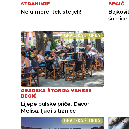
STRAHINJE
BEGIĆ
Ne u more, tek ste jeli!
Bajkovit
šumice
GRADSKA ŠTORIJA
GRADSKA ŠTORIJA VANESE
BEGIĆ
Lijepe pulske priče, Davor,
Melisa, ljudi s tržnice
GRADSKA ŠTORIJA