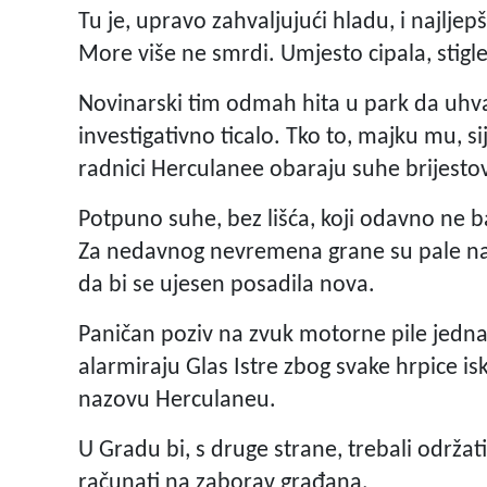
Tu je, upravo zahvaljujući hladu, i najljepše
More više ne smrdi. Umjesto cipala, stigle
Novinarski tim odmah hita u park da uhvat
investigativno ticalo. Tko to, majku mu, 
radnici Herculanee obaraju suhe brijesto
Potpuno suhe, bez lišća, koji odavno ne 
Za nedavnog nevremena grane su pale na i
da bi se ujesen posadila nova.
Paničan poziv na zvuk motorne pile jedna
alarmiraju Glas Istre zbog svake hrpice i
nazovu Herculaneu.
U Gradu bi, s druge strane, trebali održat
računati na zaborav građana.