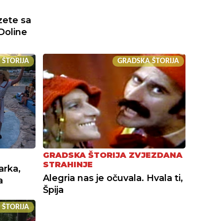
zete sa
Doline
 ŠTORIJA
GRADSKA ŠTORIJA
GRADSKA ŠTORIJA ZVJEZDANA
STRAHINJE
arka,
Alegria nas je očuvala. Hvala ti,
a
Špija
 ŠTORIJA