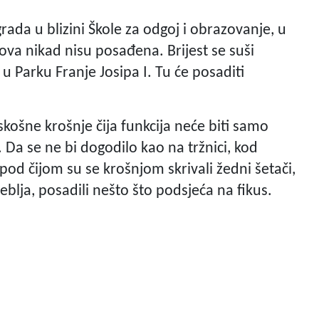
ada u blizini Škole za odgoj i obrazovanje, u
 nova nikad nisu posađena. Brijest se suši
u Parku Franje Josipa I. Tu će posaditi
askošne krošnje čija funkcija neće biti samo
. Da se ne bi dogodilo kao na tržnici, kod
 pod čijom su se krošnjom skrivali žedni šetači,
blja, posadili nešto što podsjeća na fikus.