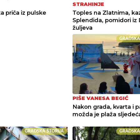
STRAHINJE
a priča iz pulske
Toples na Zlatnima, ka
Splendida, pomidori iz 
žuljeva
GRADSKA
PIŠE VANESA BEGIĆ
Nakon grada, kvarta i p
možda je plaža sljedeć
GRADSKA ŠTORIJA
GRADSKA