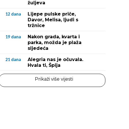
žuljeva
Lijepe pulske priče,
12
dana
Davor, Melisa, ljudi s
tržnice
Nakon grada, kvarta i
19
dana
parka, možda je plaža
sljedeća
Alegria nas je očuvala.
21
dana
Hvala ti, Špija
Prikaži više vijesti