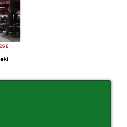
ESE
neki