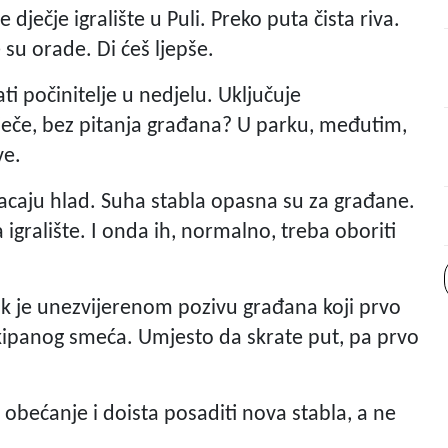
 dječje igralište u Puli. Preko puta čista riva.
 su orade. Di ćeš ljepše.
i počinitelje u nedjelu. Uključuje
siječe, bez pitanja građana? U parku, međutim,
ve.
bacaju hlad. Suha stabla opasna su za građane.
gralište. I onda ih, normalno, treba oboriti
k je unezvijerenom pozivu građana koji prvo
skipanog smeća. Umjesto da skrate put, pa prvo
i obećanje i doista posaditi nova stabla, a ne