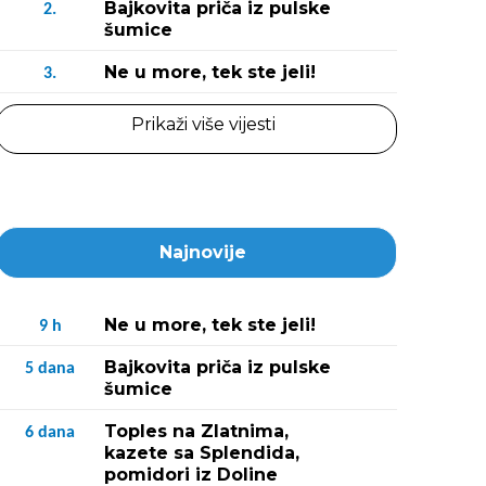
Bajkovita priča iz pulske
2.
šumice
Ne u more, tek ste jeli!
3.
Prikaži više vijesti
Najnovije
Ne u more, tek ste jeli!
9
h
Bajkovita priča iz pulske
5
dana
šumice
Toples na Zlatnima,
6
dana
kazete sa Splendida,
pomidori iz Doline