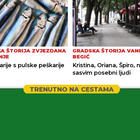
A ŠTORIJA ZVJEZDANA
GRADSKA ŠTORIJA VAN
NJE
BEGIĆ
arije s pulske peškarije
Kristina, Oriana, Špiro, 
sasvim posebni ljudi
TRENUTNO NA CESTAMA