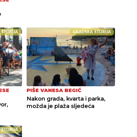
e
 ŠTORIJA
GRADSKA ŠTORIJA
ESE
PIŠE VANESA BEGIĆ
Nakon grada, kvarta i parka,
or,
možda je plaža sljedeća
 ŠTORIJA