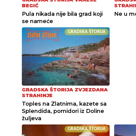
BEGIĆ
STRAHI
Pula nikada nije bila grad koji
Ne u mor
se nameće
GRADSKA ŠTORIJA
GRADSKA ŠTORIJA ZVJEZDANA
STRAHINJE
Toples na Zlatnima, kazete sa
Splendida, pomidori iz Doline
žuljeva
GRADSKA ŠTORIJA