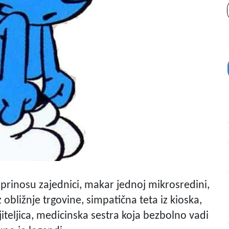
oprinosu zajednici, makar jednoj mikrosredini,
bližnje trgovine, simpatična teta iz kioska,
jiteljica, medicinska sestra koja bezbolno vadi