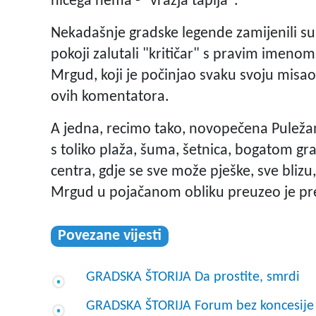
ničega nema - "vražja tapija".
Nekadašnje gradske legende zamijenili su
pokoji zalutali "kritičar" s pravim imenom
Mrgud, koji je počinjao svaku svoju misa
ovih komentatora.
A jedna, recimo tako, novopečena Puležan
s toliko plaža, šuma, šetnica, bogatom g
centra, gdje se sve može pješke, sve bliz
Mrgud u pojačanom obliku preuzeo je pr
Povezane vijesti
GRADSKA ŠTORIJA Da prostite, smrdi
GRADSKA ŠTORIJA Forum bez koncesije