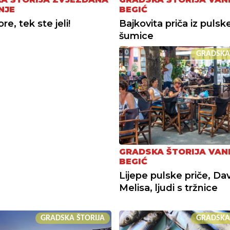
NJE
BEGIĆ
e, tek ste jeli!
Bajkovita priča iz pulsk
šumice
GRADSKA
GRADSKA ŠTORIJA VAN
BEGIĆ
Lijepe pulske priče, Dav
Melisa, ljudi s tržnice
GRADSKA ŠTORIJA
GRADSKA