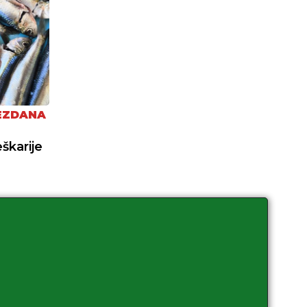
EZDANA
eškarije