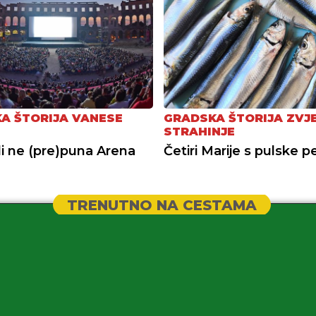
A ŠTORIJA VANESE
GRADSKA ŠTORIJA ZVJ
STRAHINJE
li ne (pre)puna Arena
Četiri Marije s pulske p
TRENUTNO NA CESTAMA