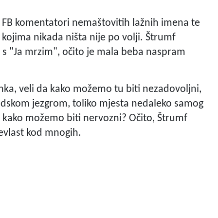
 FB komentatori nemaštovitih lažnih imena te
 kojima nikada ništa nije po volji. Štrumf
o s "Ja mrzim", očito je mala beba naspram
ka, veli da kako možemo tu biti nezadovoljni,
radskom jezgrom, toliko mjesta nedaleko samog
u, kako možemo biti nervozni? Očito, Štrumf
evlast kod mnogih.