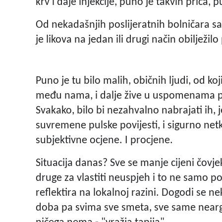
krv i daje injekcije, puno je takvih priča, 
Od nekadašnjih poslijeratnih bolničara s
je likova na jedan ili drugi način obilježil
Puno je tu bilo malih, običnih ljudi, od ko
među nama, i dalje žive u uspomenama po
Svakako, bilo bi nezahvalno nabrajati ih
suvremene pulske povijesti, i sigurno netk
subjektivne ocjene. I procjene.
Situacija danas? Sve se manje cijeni čovjek
druge za vlastiti neuspjeh i to ne samo pol
reflektira na lokalnoj razini. Dogodi se n
doba pa svima sve smeta, sve same neargu