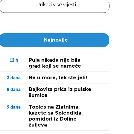
Prikaži više vijesti
Najnovije
Pula nikada nije bila
12
h
grad koji se nameće
Ne u more, tek ste jeli!
3
dana
Bajkovita priča iz pulske
8
dana
šumice
Toples na Zlatnima,
9
dana
kazete sa Splendida,
pomidori iz Doline
žuljeva