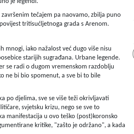
puno je legendi.
a završenim tečajem pa naovamo, zbilja puno
o povijest tritisućljetnoga grada s Arenom.
jih mnogi, iako nažalost već dugo više nisu
sebice starijih sugrađana. Urbane legende.
, jer se radi o dugom vremenskom razdoblju
o ne bi bio spomenut, a sve bi to bile
a po djelima, sve se više teži okrivljavati
itičare, svjetsku krizu, nego se sve to
eka manifestacija u ovo teško (post)koronsko
mentirane kritike, "zašto je održano", a kada