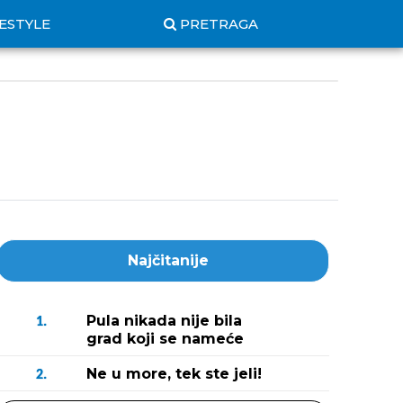
FESTYLE
PRETRAGA
Najčitanije
Pula nikada nije bila
1.
grad koji se nameće
Ne u more, tek ste jeli!
2.