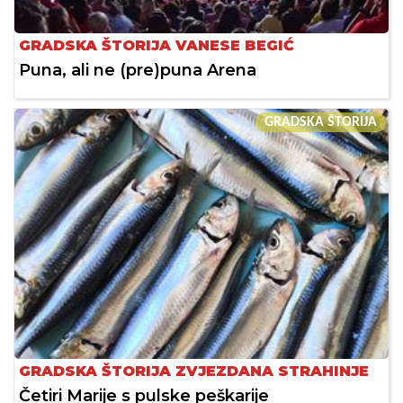
GRADSKA ŠTORIJA VANESE BEGIĆ
Puna, ali ne (pre)puna Arena
GRADSKA ŠTORIJA
GRADSKA ŠTORIJA ZVJEZDANA STRAHINJE
Četiri Marije s pulske peškarije