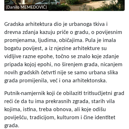
(Danilo MEMEDOVIĆ)
Gradska arhitektura dio je urbanoga tkiva i
drevna zdanja kazuju priče o gradu, o povijesnim
promjenama, ljudima, običajima. Pula je imala
bogatu povijest, a iz njezine arhitekture su
vidljive razne epohe, točno se znalo koje zdanje
pripada kojoj epohi, no širenjem grada, nicanjem
novih gradskih četvrti nije se samo urbana slika
grada promijenila, već i ona arhitektonska.
Putnik-namjernik koji će obilaziti tritisućljetni grad
reći će da tu ima prekrasnih zgrada, starih vila
kojima, istina, treba obnova, ali koje odišu
poviješću, tradicijom, kulturom i čine identitet
grada.