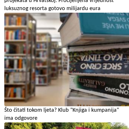
projekata u Hrvatskoj: Procijenjena vrijednost
luksuznog resorta gotovo milijardu eura
Što čitati tokom ljeta? Klub "Knjiga i kumpanija"
ima odgovore