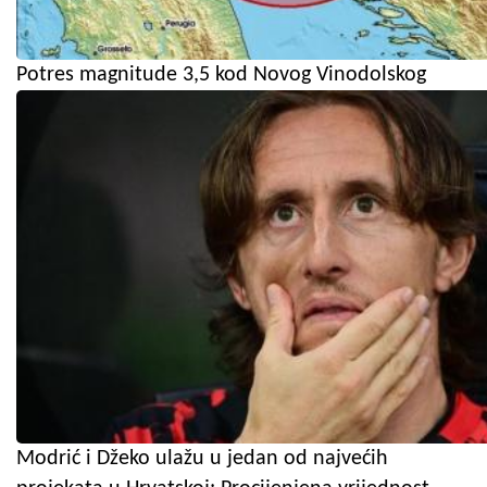
Potres magnitude 3,5 kod Novog Vinodolskog
Modrić i Džeko ulažu u jedan od najvećih