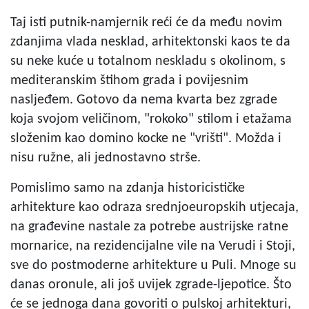
Taj isti putnik-namjernik reći će da među novim
zdanjima vlada nesklad, arhitektonski kaos te da
su neke kuće u totalnom neskladu s okolinom, s
mediteranskim štihom grada i povijesnim
nasljeđem. Gotovo da nema kvarta bez zgrade
koja svojom veličinom, "rokoko" stilom i etažama
složenim kao domino kocke ne "vrišti". Možda i
nisu ružne, ali jednostavno strše.
Pomislimo samo na zdanja historicističke
arhitekture kao odraza srednjoeuropskih utjecaja,
na građevine nastale za potrebe austrijske ratne
mornarice, na rezidencijalne vile na Verudi i Stoji,
sve do postmoderne arhitekture u Puli. Mnoge su
danas oronule, ali još uvijek zgrade-ljepotice. Što
će se jednoga dana govoriti o pulskoj arhitekturi,