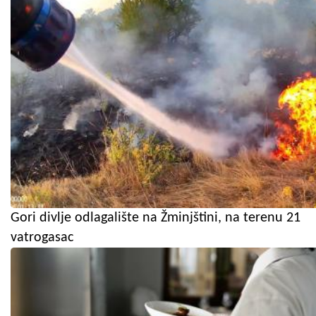
Gori divlje odlagalište na Žminjštini, na terenu 21
vatrogasac