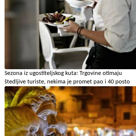
Sezona iz ugostiteljskog kuta: Trgovine otimaju
štedljive turiste, nekima je promet pao i 40 posto