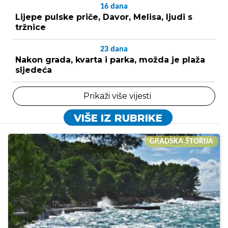
16
dana
Lijepe pulske priče, Davor, Melisa, ljudi s
tržnice
23
dana
Nakon grada, kvarta i parka, možda je plaža
sljedeća
Prikaži više vijesti
VIŠE IZ RUBRIKE
GRADSKA ŠTORIJA