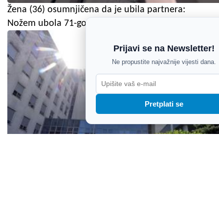
Žena (36) osumnjičena da je ubila partnera:
Nožem ubola 71-godišnjaka
Prijavi se na Newsletter!
Ne propustite najvažnije vijesti dana.
Pretplati se
KBC Zagreb prvi u Hrvatskoj uveo najnapredniji CT
uređaj: Donosi preciznije pretrage i manje