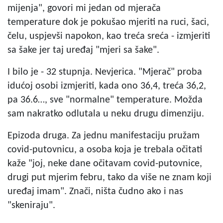
mijenja", govori mi jedan od mjerača
temperature dok je pokušao mjeriti na ruci, šaci,
čelu, uspjevši napokon, kao treća sreća - izmjeriti
sa šake jer taj uređaj "mjeri sa šake".
I bilo je - 32 stupnja. Nevjerica. "Mjerač" proba
idućoj osobi izmjeriti, kada ono 36,4, treća 36,2,
pa 36.6…, sve "normalne" temperature. Možda
sam nakratko odlutala u neku drugu dimenziju.
Epizoda druga. Za jednu manifestaciju pružam
covid-putovnicu, a osoba koja je trebala očitati
kaže "joj, neke dane očitavam covid-putovnice,
drugi put mjerim febru, tako da više ne znam koji
uređaj imam". Znači, ništa čudno ako i nas
"skeniraju".