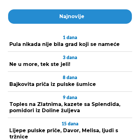
Najnovije
1
dana
Pula nikada nije bila grad koji se nameće
3
dana
Ne u more, tek ste jeli!
8
dana
Bajkovita priča iz pulske šumice
9
dana
Toples na Zlatnima, kazete sa Splendida,
pomidori iz Doline žuljeva
15
dana
Lijepe pulske priče, Davor, Melisa, ljudi s
tržnice