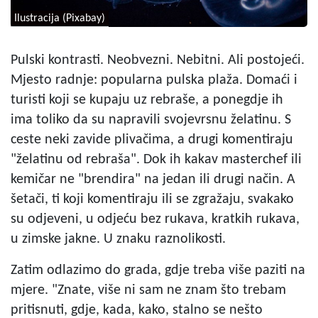
Ilustracija (Pixabay)
Pulski kontrasti. Neobvezni. Nebitni. Ali postojeći.
Mjesto radnje: popularna pulska plaža. Domaći i
turisti koji se kupaju uz rebraše, a ponegdje ih
ima toliko da su napravili svojevrsnu želatinu. S
ceste neki zavide plivačima, a drugi komentiraju
"želatinu od rebraša". Dok ih kakav masterchef ili
kemičar ne "brendira" na jedan ili drugi način. A
šetači, ti koji komentiraju ili se zgražaju, svakako
su odjeveni, u odjeću bez rukava, kratkih rukava,
u zimske jakne. U znaku raznolikosti.
Zatim odlazimo do grada, gdje treba više paziti na
mjere. "Znate, više ni sam ne znam što trebam
pritisnuti, gdje, kada, kako, stalno se nešto