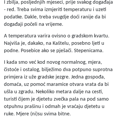
I zbilja, posljednjih mjeseci, prije svakog događaja
- red. Treba svima izmjeriti temperaturu i uzeti
podatke. Dakle, treba svugdje doći ranije da bi
događaji počeli na vrijeme.
A temperatura varira ovisno o gradskom kvartu.
Najviša je, dakako, na Kaštelu, posebno ljeti u
podne. Posebice ako se pješači. Stepenicama.
I kada smo već kod novog normalnog, mjera,
čistoće i ostalog, bilježimo dva potpuno suprotna
primjera iz uže gradske jezgre. Jedna gospođa,
domaća, uz pomoć maramice otvara vrata da bi
ušla u zgradu. Nekoliko metara dalje na cesti,
turisti čijem je djetetu zvečka pala na pod samo
otpuhnu prašinu i odmah je vraćaju djetetu u
ruke. Mjere (ni)su svima bitne.