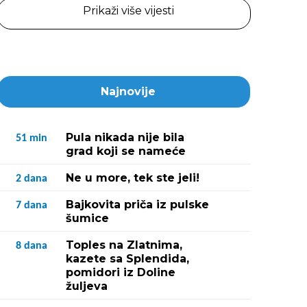
Prikaži više vijesti
Najnovije
Pula nikada nije bila
51
min
grad koji se nameće
Ne u more, tek ste jeli!
2
dana
Bajkovita priča iz pulske
7
dana
šumice
Toples na Zlatnima,
8
dana
kazete sa Splendida,
pomidori iz Doline
žuljeva