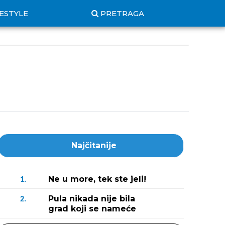
FESTYLE
PRETRAGA
Najčitanije
Ne u more, tek ste jeli!
1.
Pula nikada nije bila
2.
grad koji se nameće