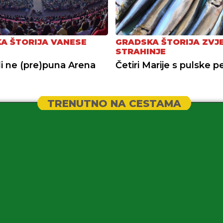
A ŠTORIJA VANESE
GRADSKA ŠTORIJA ZVJ
STRAHINJE
li ne (pre)puna Arena
Četiri Marije s pulske p
TRENUTNO NA CESTAMA