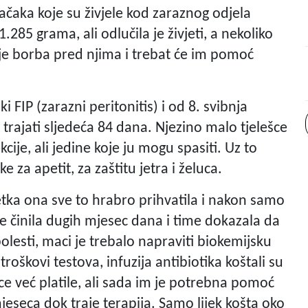
ačaka koje su živjele kod zaraznog odjela
285 grama, ali odlučila je živjeti, a nekoliko
 je borba pred njima i trebat će im pomoć
i FIP (zarazni peritonitis) i od 8. svibnja
trajati sljedeća 84 dana. Njezino malo tjelešce
ije, ali jedine koje ju mogu spasiti. Uz to
za apetit, za zaštitu jetra i želuca.
tka ona sve to hrabro prihvatila i nakon samo
ije činila dugih mjesec dana i time dokazala da
olesti, maci je trebalo napraviti biokemijsku
troškovi testova, infuzija antibiotika koštali su
ice već platile, ali sada im je potrebna pomoć
jeseca dok traje terapija. Samo lijek košta oko