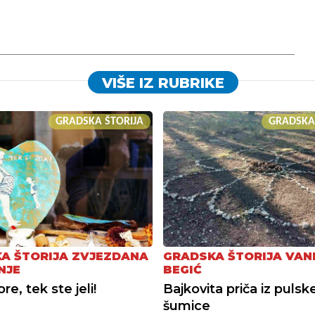
VIŠE IZ RUBRIKE
GRADSKA ŠTORIJA
GRADSKA
A ŠTORIJA ZVJEZDANA
GRADSKA ŠTORIJA VAN
NJE
BEGIĆ
e, tek ste jeli!
Bajkovita priča iz pulsk
šumice