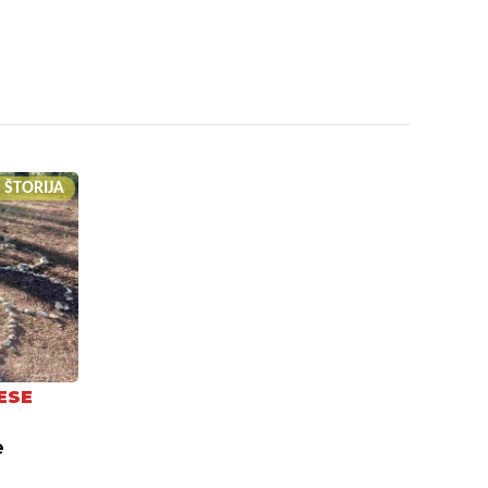
 ŠTORIJA
ESE
e