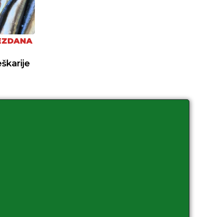
EZDANA
eškarije