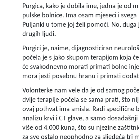
Purgica, kako je dobila ime, jedna je od m
pulske bolnice. Ima osam mjeseci i svega 1.
Puljanki u tome joj želi pomoći. No, duga
drugih ljudi.
Purgici je, naime, dijagnosticiran neurološk
počela je s jako skupom terapijom koja će 
će svakodnevno morati primati bolne injekc
mora jesti posebnu hranu i primati dodatke 
Volonterke nam vele da je od samog poče
dvije terapije počela se sama prati, što n
ovaj pothvat ima smisla. Radi specifične b
analizu krvi i CT glave, a samo dosadašnji 
više od 4.000 kuna, što su njezine zaštitn
za sve ostalo neophodno za sljedeća tri m