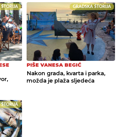
 ŠTORIJA
GRADSKA ŠTORIJA
ESE
PIŠE VANESA BEGIĆ
Nakon grada, kvarta i parka,
or,
možda je plaža sljedeća
 ŠTORIJA