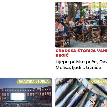
GRADSKA
GRADSKA ŠTORIJA VAN
BEGIĆ
Lijepe pulske priče, Dav
Melisa, ljudi s tržnice
GRADSKA ŠTORIJA
GRADSKA