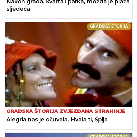
Nakon grada, kvarta i parka, možda je plaža
sljedeća
GRADSKA ŠTORIJA
GRADSKA ŠTORIJA ZVJEZDANA STRAHINJE
Alegria nas je očuvala. Hvala ti, Špija