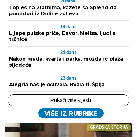
8
dana
Toples na Zlatnima, kazete sa Splendida,
pomidori iz Doline žuljeva
14
dana
Lijepe pulske priče, Davor, Melisa, ljudi s
tržnice
21
dana
Nakon grada, kvarta i parka, možda je plaža
sljedeća
23
dana
Alegria nas je očuvala. Hvala ti, Špija
Prikaži više vijesti
VIŠE IZ RUBRIKE
GRADSKA ŠTORIJA