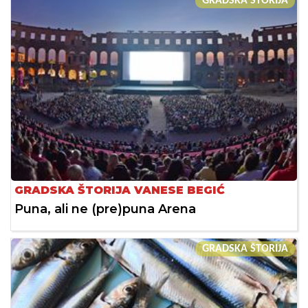
GRADSKA ŠTORIJA
GRADSKA ŠTORIJA VANESE BEGIĆ
Puna, ali ne (pre)puna Arena
GRADSKA ŠTORIJA