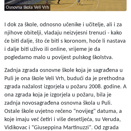
Osnovna škola Veli Vrh
I dok za škole, odnosno učenike i učitelje, ali i za
njihove obitelji, vladaju neizvjesni trenuci - kako
će biti dalje, što će biti s koronom, hoće li nastava
i dalje biti uživo ili online, vrijeme je da
pogledamo malo u povijest pulskog školstva.
Zadnja zgrada osnovne škole koja je sagrađena u
Puli je ona škole Veli Vrh, budući da je prethodna
zgrada nažalost izgorjela u požaru 2008. godine. A
ona zgrada koja je izgorjela u požaru, bila je
zadnja novosagrađena osnovna škola u Puli.
Ostale škole uvjetno rečeno "novijeg" datuma, a
koje imaju već četiri i više desetljeća, su Veruda,
Vidikovac i "Giuseppina Martinuzzi". Od zgrada