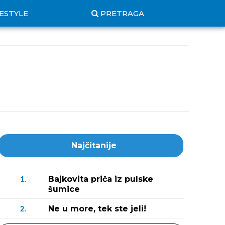
FESTYLE
PRETRAGA
Najčitanije
Bajkovita priča iz pulske
1.
šumice
Ne u more, tek ste jeli!
2.