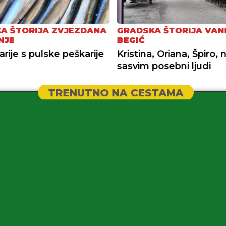
A ŠTORIJA ZVJEZDANA
GRADSKA ŠTORIJA VAN
NJE
BEGIĆ
arije s pulske peškarije
Kristina, Oriana, Špiro, 
sasvim posebni ljudi
TRENUTNO NA CESTAMA