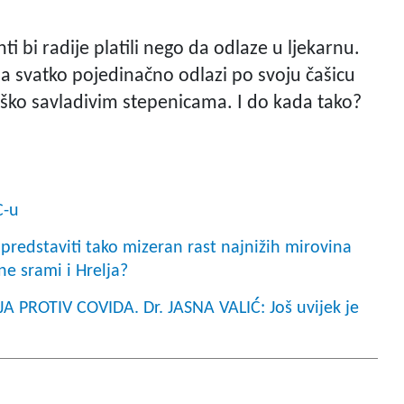
ti bi radije platili nego da odlaze u ljekarnu.
da svatko pojedinačno odlazi po svoju čašicu
eško savladivim stepenicama. I do kada tako?
C-u
redstaviti tako mizeran rast najnižih mirovina
ne srami i Hrelja?
 PROTIV COVIDA. Dr. JASNA VALIĆ: Još uvijek je