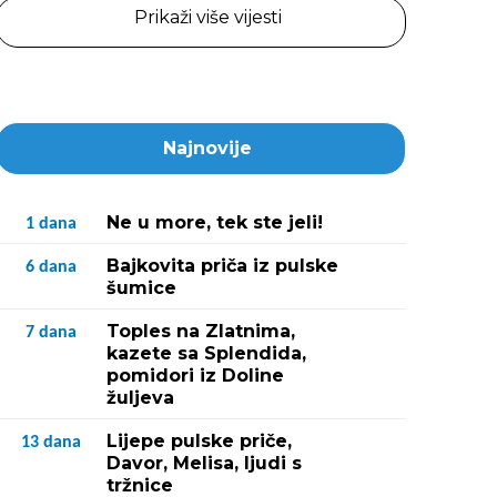
Prikaži više vijesti
Najnovije
Ne u more, tek ste jeli!
1
dana
Bajkovita priča iz pulske
6
dana
šumice
Toples na Zlatnima,
7
dana
kazete sa Splendida,
pomidori iz Doline
žuljeva
Lijepe pulske priče,
13
dana
Davor, Melisa, ljudi s
tržnice