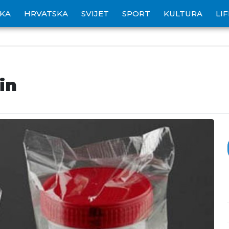
IKA
HRVATSKA
SVIJET
SPORT
KULTURA
LI
in