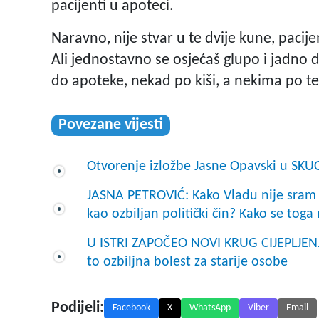
pacijenti u apoteci.
Naravno, nije stvar u te dvije kune, pacijen
Ali jednostavno se osjećaš glupo i jadno 
do apoteke, nekad po kiši, a nekima po t
Povezane vijesti
Otvorenje izložbe Jasne Opavski u SKU
JASNA PETROVIĆ: Kako Vladu nije sram p
kao ozbiljan politički čin? Kako se toga 
U ISTRI ZAPOČEO NOVI KRUG CIJEPLJENJA
to ozbiljna bolest za starije osobe
Podijeli:
Facebook
X
WhatsApp
Viber
Email