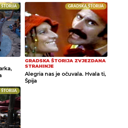
 ŠTORIJA
GRADSKA ŠTORIJA
GRADSKA ŠTORIJA ZVJEZDANA
STRAHINJE
arka,
Alegria nas je očuvala. Hvala ti,
a
Špija
 ŠTORIJA