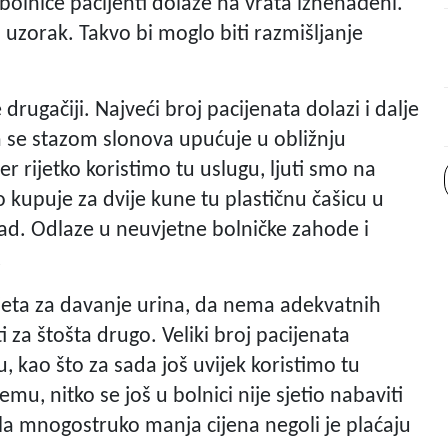
olnice pacijenti dolaze na vrata iznenađeni.
 uzorak. Takvo bi moglo biti razmišljanje
 drugačiji. Najveći broj pacijenata dolazi i dalje
im se stazom slonova upućuje u obližnju
er rijetko koristimo tu uslugu, ljuti smo na
 kupuje za dvije kune tu plastičnu čašicu u
zad. Odlaze u neuvjetne bolničke zahode i
.
jeta za davanje urina, da nema adekvatnih
ti za štošta drugo. Veliki broj pacijenata
, kao što za sada još uvijek koristimo tu
emu, nitko se još u bolnici nije sjetio nabaviti
bila mnogostruko manja cijena negoli je plaćaju