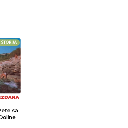
 ŠTORIJA
EZDANA
zete sa
Doline