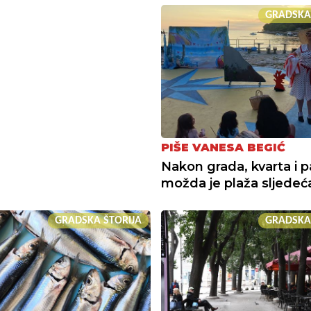
GRADSKA
PIŠE VANESA BEGIĆ
Nakon grada, kvarta i p
možda je plaža sljedeć
GRADSKA ŠTORIJA
GRADSKA