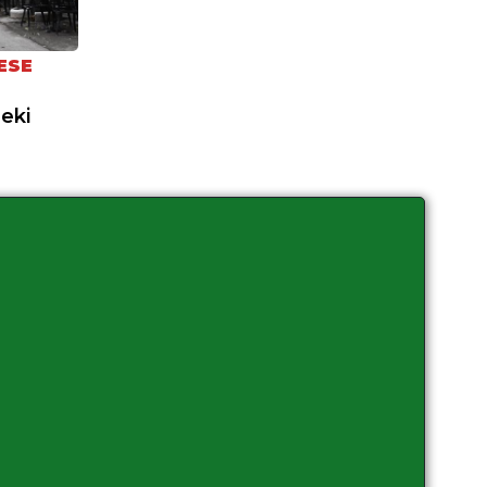
ESE
neki