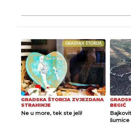
GRADSKA ŠTORIJA
GRADSKA ŠTORIJA ZVJEZDANA
GRADSK
STRAHINJE
BEGIĆ
Ne u more, tek ste jeli!
Bajkovit
šumice