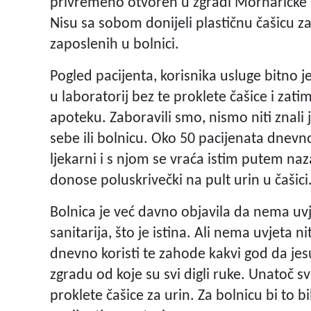
privremeno otvoren u zgradi Mornaričke b
Nisu sa sobom donijeli plastičnu čašicu za
zaposlenih u bolnici.
Pogled pacijenta, korisnika usluge bitno je
u laboratorij bez te proklete čašice i zat
apoteku. Zaboravili smo, nismo niti znali j
sebe ili bolnicu. Oko 50 pacijenata dnevno
ljekarni i s njom se vraća istim putem na
donose poluskrivečki na pult urin u čašici
Bolnica je već davno objavila da nema uv
sanitarija, što je istina. Ali nema uvjeta ni
dnevno koristi te zahode kakvi god da jesu
zgradu od koje su svi digli ruke. Unatoč sv
proklete čašice za urin. Za bolnicu bi to 