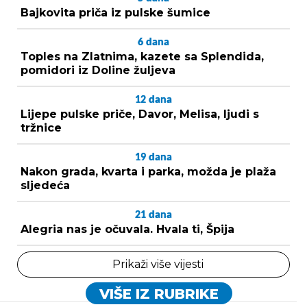
Bajkovita priča iz pulske šumice
6
dana
Toples na Zlatnima, kazete sa Splendida,
pomidori iz Doline žuljeva
12
dana
Lijepe pulske priče, Davor, Melisa, ljudi s
tržnice
19
dana
Nakon grada, kvarta i parka, možda je plaža
sljedeća
21
dana
Alegria nas je očuvala. Hvala ti, Špija
Prikaži više vijesti
VIŠE IZ RUBRIKE