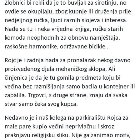
Zlobnici bi rekli da je to buvljak za sirotinju, no
ovdje se okupljaju, zbog kupnje ili druženja prije
nedjeljnog ručka, ljudi raznih slojeva i interesa.
Nađe se tu i neka vrijedna knjiga, ručke starih
komoda neophodnih za obnovu namještaja,
raskošne harmonike, održavane bicikle…
Rojc je i zadnja nada za pronalazak nekog davno
proizvedenog djela mehaničkog sklopa. Ali
činjenica je da je tu gomila predmeta koju bi
većina bez razmišljanja samo bacila u kontejner ili
zapalila. Trgovci, s druge strane, znaju da svaka
stvar samo čeka svog kupca.
Nedavno je i naš kolega na parkiralištu Rojca za
male pare kupio većini neprivlačnu i skroz
prašnjavu religijsku sliku. Nije ga zanimao motiv,