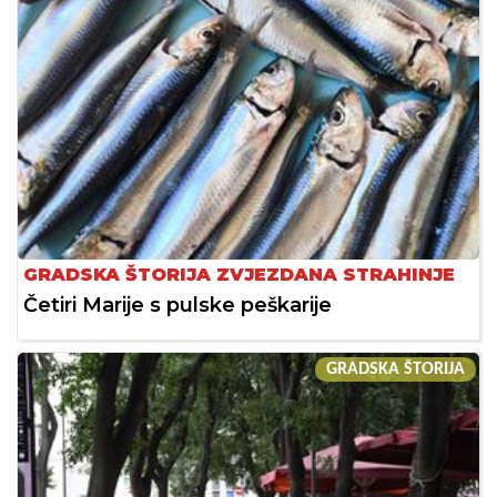
GRADSKA ŠTORIJA ZVJEZDANA STRAHINJE
Četiri Marije s pulske peškarije
GRADSKA ŠTORIJA