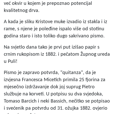
već okvir u kojem je prepoznao potencijal
kvalitetnog drva.
A kada je sliku Kristove muke izvadio iz stakla i iz
rame, s njene je poleđine ispalo više od stotinu
godina staro i isto toliko dugo sakrivano pismo.
Na svjetlo dana tako je prvi put izišao papir s
crnim rukopisom iz 1882. i pečatom Župnog ureda
u Puli!
Pismo je zapravo potvrda, "quitanza", da je
izvjesna Francesca Micetich primila 25 fjorina za
mjesečno izdržavanje dok joj suprug Pietro
službuje na korveti. U potpisu su dva svjedoka,
Tomaso Barcich i neki Bassich, nečitko se potpisao
i svećenik pa potvrdu od 31. ožujka 1882. ovjerio