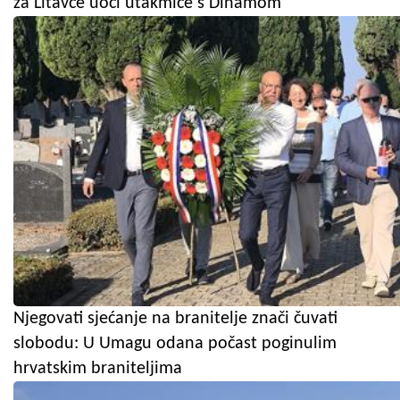
za Litavce uoči utakmice s Dinamom
Njegovati sjećanje na branitelje znači čuvati
slobodu: U Umagu odana počast poginulim
hrvatskim braniteljima