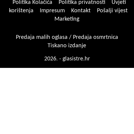
Politika Kolačića
Politika privatnosti
Uvjeti
korištenja
Impresum
Kontakt
Pošalji vijest
Marketing
Predaja malih oglasa / Predaja osmrtnica
Tiskano izdanje
2026. - glasistre.hr