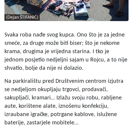
(Dejan ŠTIFANIĆ)
Svaka roba nađe svog kupca. Ono što je za jedne
smeće, za druge može biti biser; što je nekome
krama, drugima je vrijedna starina. I tko je
jednom posjetio nedjeljni sajam u Rojcu, a to nije
shvatio, bolje da nije ni dolazio.
Na parkiralištu pred Društvenim centrom izjutra
se nedjeljom okupljaju trgovci, prodavači,
sakupljači, kramari… Izlažu svoju robu, rabljene
aute, korištene alate, iznošenu konfekciju,
izraubane igračke, potrgane kablove, islužene
baterije, zastarjele mobitele…