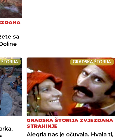
EZDANA
zete sa
Doline
 ŠTORIJA
GRADSKA ŠTORIJA
GRADSKA ŠTORIJA ZVJEZDANA
STRAHINJE
arka,
Alegria nas je očuvala. Hvala ti,
a