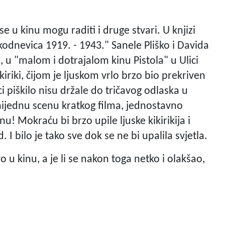
se u kinu mogu raditi i druge stvari. U knjizi
kodnevica 1919. - 1943." Sanele Pliško i Davida
, u "malom i dotrajalom kinu Pistola" u Ulici
ikiriki, čijom je ljuskom vrlo brzo bio prekriven
ci piškilo nisu držale do tričavog odlaska u
 nijednu scenu kratkog filma, jednostavno
nu! Mokraću bi brzo upile ljuske kikirikija i
. I bilo je tako sve dok se ne bi upalila svjetla.
o u kinu, a je li se nakon toga netko i olakšao,