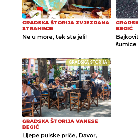
GRADSKA ŠTORIJA ZVJEZDANA
GRADSK
STRAHINJE
BEGIĆ
Ne u more, tek ste jeli!
Bajkovit
šumice
GRADSKA ŠTORIJA
GRADSKA ŠTORIJA VANESE
BEGIĆ
Lijepe pulske priče, Davor,