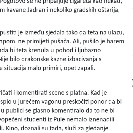
 Pogotovo se ne pripaljuje cigareta kao nekad,
osim kavane Jadran i nekoliko gradskih oštarija,
spustiti je između sjedala tako da teta na ulazu,
mpom, ne primijeti pušača. Ali, pušilo je barem
nda bi teta krenula u pohod i ljubazno
Nije bilo drakonske kazne izbacivanja s
e situacija malo primiri, opet zapali.
pričati i komentirati scene s platna. Kad je
uspio u jurećem vagonu preskočiti ponor da bi
 u publici se glasno komentiralo da to ne bi
opečeni studenti iz Pule nemalo iznenadili
. Kino, doznali su tada, služi za gledanje