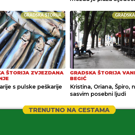
GRADSKA ŠTORIJA
GRADSKA
A ŠTORIJA ZVJEZDANA
GRADSKA ŠTORIJA VAN
NJE
BEGIĆ
arije s pulske peškarije
Kristina, Oriana, Špiro, 
sasvim posebni ljudi
TRENUTNO NA CESTAMA