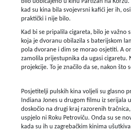
bilo uobičajeno u kinu Partizan na Korzu.
kad su kina bila svojevrsni kafići jer ih, 
praktički i nije bilo.
Kad bi se pripalila cigareta, bilo je važno 
koja je dvoranu obilazila s baterijskom la
pola dvorane i dim se morao osjetiti. A o
zamolila prijestupnika da ugasi cigaretu. 
projekcije. To je značilo da se, nakon što s
Posjetitelji pulskih kina voljeli su glasno 
Indiana Jones u drugom filmu iz serijala 
doskočio na drugi kraj razorenih tračnica,
uspjelo ni Roku Petroviču. Onda su se nov
kada su ih u zagrebačkim kinima ušutkivali