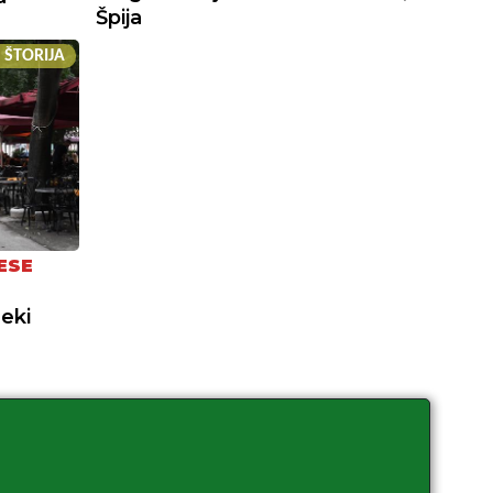
Špija
 ŠTORIJA
ESE
neki