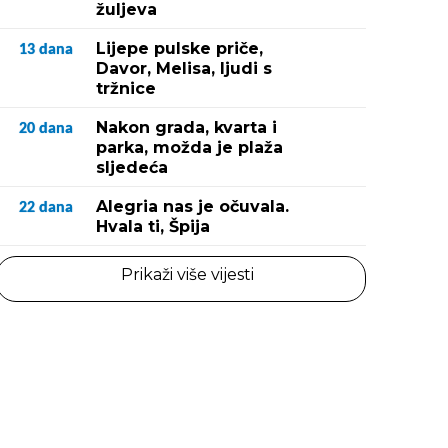
žuljeva
Lijepe pulske priče,
13
dana
Davor, Melisa, ljudi s
tržnice
Nakon grada, kvarta i
20
dana
parka, možda je plaža
sljedeća
Alegria nas je očuvala.
22
dana
Hvala ti, Špija
Prikaži više vijesti