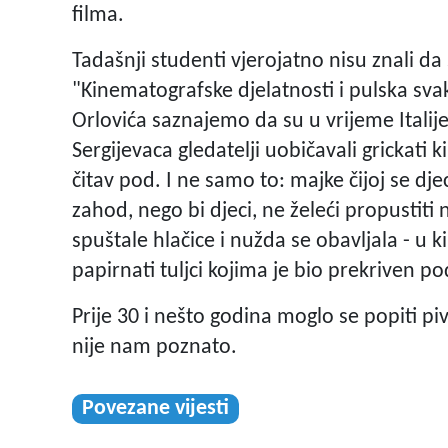
filma.
Tadašnji studenti vjerojatno nisu znali da 
"Kinematografske djelatnosti i pulska sva
Orlovića saznajemo da su u vrijeme Italije
Sergijevaca gledatelji uobičavali grickati k
čitav pod. I ne samo to: majke čijoj se dje
zahod, nego bi djeci, ne želeći propustiti
spuštale hlačice i nužda se obavljala - u ki
papirnati tuljci kojima je bio prekriven pod
Prije 30 i nešto godina moglo se popiti piv
nije nam poznato.
Povezane vijesti