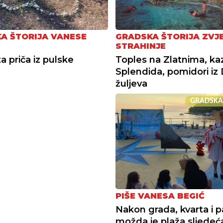
A ŠTORIJA VANESE
GRADSKA ŠTORIJA ZVJ
STRAHINJE
a priča iz pulske
Toples na Zlatnima, ka
Splendida, pomidori iz 
žuljeva
GRADSKA
PIŠE VANESA BEGIĆ
Nakon grada, kvarta i p
možda je plaža sljedeć