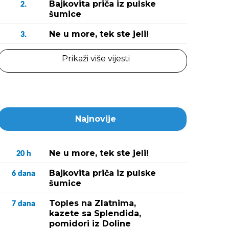
Bajkovita priča iz pulske
2.
šumice
Ne u more, tek ste jeli!
3.
Prikaži više vijesti
Najnovije
Ne u more, tek ste jeli!
20
h
Bajkovita priča iz pulske
6
dana
šumice
Toples na Zlatnima,
7
dana
kazete sa Splendida,
pomidori iz Doline