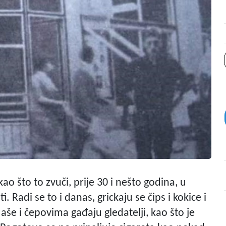
o što to zvuči, prije 30 i nešto godina, u
i. Radi se to i danas, grickaju se čips i kokice i
flaše i čepovima gađaju gledatelji, kao što je