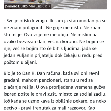
(Snimio Duško Marušić Čiči)
- Sve je otišlo k vragu. Ili sam ja staromodan pa se
ne znam prilagoditi. Ne grije me ništa. Ne znam
što mi je. Ovo vrijeme me ubija. Ne mislim na
ovako bezvezan dan, već na koronu. Ne bojim se
nje, već se bojim što će biti s ljudima, jada se
jedan Puljanin prijatelju dok čekaju u redu pred
poštom u Šijani.
Bio je to Dan R, Dan računa, kada svi oni revni
građani, mahom penzioneri, stanu u red za
plaćanje režija. U ova prorijeđena vremena gužva
ispred pošte je pravi gušt, mjesto za socijalizaciju.
Još kada se uzme kava iz obližnje pekare, pa neko
pecivo - pravi trenutak za mali razgovor. Kao