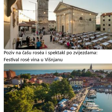
Poziv na čašu roséa i spektakl po zvijezdama:
Festival rosé vina u Višnjanu