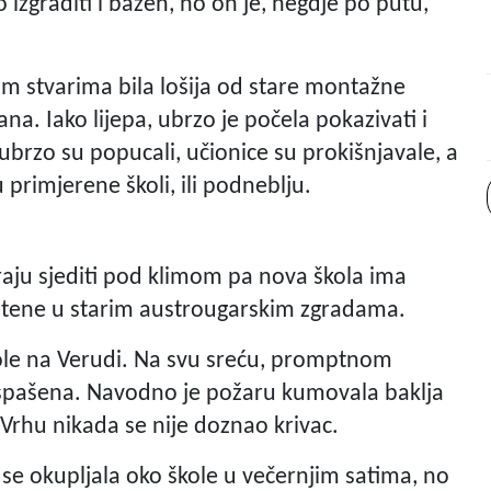
o izgraditi i bazen, no on je, negdje po putu,
kim stvarima bila lošija od stare montažne
. Iako lijepa, ubrzo je počela pokazivati i
 ubrzo su popucali, učionice su prokišnjavale, a
 primjerene školi, ili podneblju.
raju sjediti pod klimom pa nova škola ima
štene u starim austrougarskim zgradama.
ole na Verudi. Na svu sreću, promptnom
e spašena. Navodno je požaru kumovala baklja
Vrhu nikada se nije doznao krivac.
se okupljala oko škole u večernjim satima, no