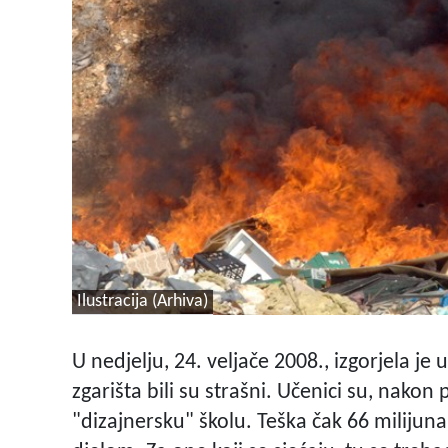
Ilustracija (Arhiva)
U nedjelju, 24. veljače 2008., izgorjela je
zgarišta bili su strašni. Učenici su, nako
"dizajnersku" školu. Teška čak 66 miliju