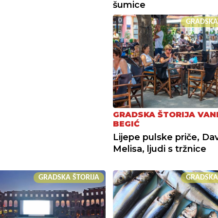
šumice
GRADSKA
GRADSKA ŠTORIJA VAN
BEGIĆ
Lijepe pulske priče, Dav
Melisa, ljudi s tržnice
GRADSKA ŠTORIJA
GRADSKA