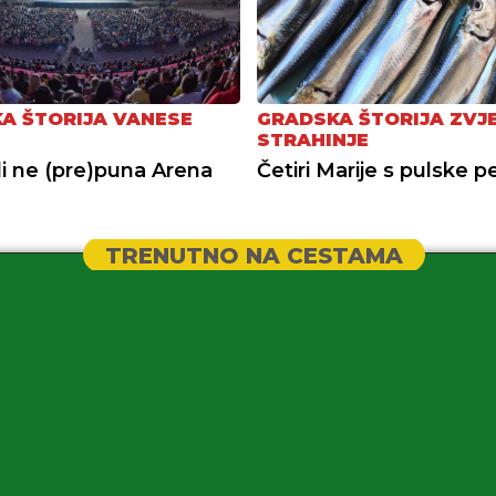
A ŠTORIJA VANESE
GRADSKA ŠTORIJA ZVJ
STRAHINJE
li ne (pre)puna Arena
Četiri Marije s pulske p
TRENUTNO NA CESTAMA