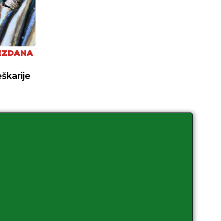
EZDANA
eškarije