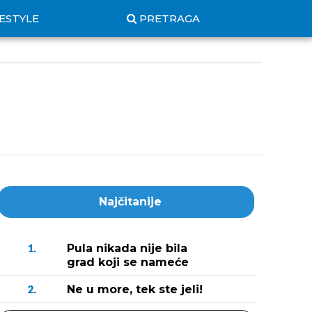
FESTYLE
PRETRAGA
Najčitanije
Pula nikada nije bila
1.
grad koji se nameće
Ne u more, tek ste jeli!
2.