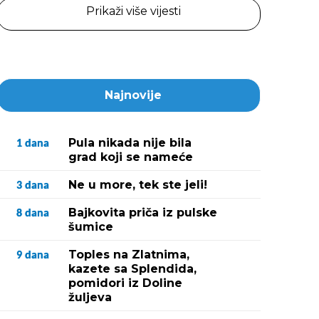
Prikaži više vijesti
Najnovije
Pula nikada nije bila
1
dana
grad koji se nameće
Ne u more, tek ste jeli!
3
dana
Bajkovita priča iz pulske
8
dana
šumice
Toples na Zlatnima,
9
dana
kazete sa Splendida,
pomidori iz Doline
žuljeva