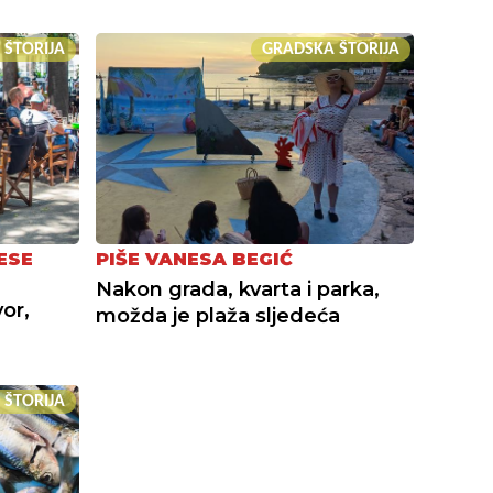
 ŠTORIJA
GRADSKA ŠTORIJA
ESE
PIŠE VANESA BEGIĆ
Nakon grada, kvarta i parka,
or,
možda je plaža sljedeća
 ŠTORIJA