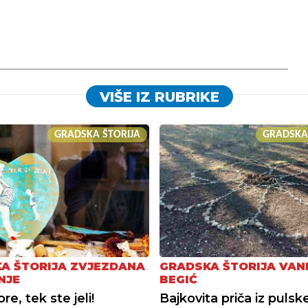
VIŠE IZ RUBRIKE
GRADSKA ŠTORIJA
GRADSKA
A ŠTORIJA ZVJEZDANA
GRADSKA ŠTORIJA VAN
NJE
BEGIĆ
e, tek ste jeli!
Bajkovita priča iz pulsk