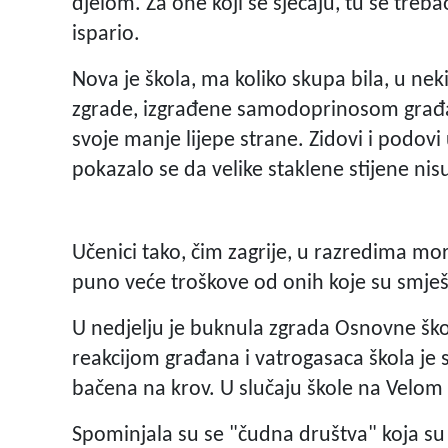
djelom. Za one koji se sjećaju, tu se treba
ispario.
Nova je škola, ma koliko skupa bila, u ne
zgrade, izgrađene samodoprinosom građana
svoje manje lijepe strane. Zidovi i podovi
pokazalo se da velike staklene stijene nisu
Učenici tako, čim zagrije, u razredima mo
puno veće troškove od onih koje su smje
U nedjelju je buknula zgrada Osnovne šk
reakcijom građana i vatrogasaca škola j
bačena na krov. U slučaju škole na Velom 
Spominjala su se "čudna društva" koja su 