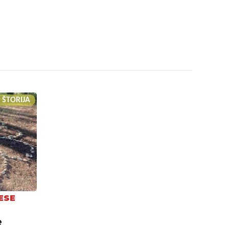
 ŠTORIJA
ESE
e