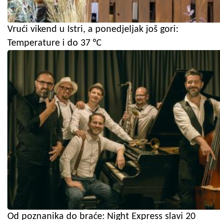
Vrući vikend u Istri, a ponedjeljak još gori:
Temperature i do 37 °C
Od poznanika do braće: Night Express slavi 20