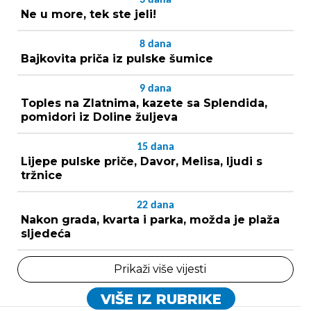
Ne u more, tek ste jeli!
8
dana
Bajkovita priča iz pulske šumice
9
dana
Toples na Zlatnima, kazete sa Splendida,
pomidori iz Doline žuljeva
15
dana
Lijepe pulske priče, Davor, Melisa, ljudi s
tržnice
22
dana
Nakon grada, kvarta i parka, možda je plaža
sljedeća
Prikaži više vijesti
VIŠE IZ RUBRIKE