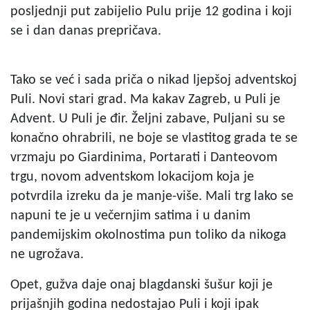
posljednji put zabijelio Pulu prije 12 godina i koji
se i dan danas prepričava.
Tako se već i sada priča o nikad ljepšoj adventskoj
Puli. Novi stari grad. Ma kakav Zagreb, u Puli je
Advent. U Puli je đir. Željni zabave, Puljani su se
konačno ohrabrili, ne boje se vlastitog grada te se
vrzmaju po Giardinima, Portarati i Danteovom
trgu, novom adventskom lokacijom koja je
potvrdila izreku da je manje-više. Mali trg lako se
napuni te je u večernjim satima i u danim
pandemijskim okolnostima pun toliko da nikoga
ne ugrožava.
Opet, gužva daje onaj blagdanski šušur koji je
prijašnjih godina nedostajao Puli i koji ipak