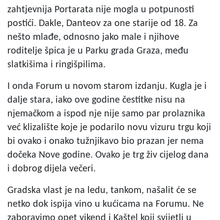
zahtjevnija Portarata nije mogla u potpunosti
postići. Dakle, Danteov za one starije od 18. Za
nešto mlađe, odnosno jako male i njihove
roditelje špica je u Parku grada Graza, među
slatkišima i ringišpilima.
I onda Forum u novom starom izdanju. Kugla je i
dalje stara, iako ove godine čestitke nisu na
njemačkom a ispod nje nije samo par prolaznika
već klizalište koje je podarilo novu vizuru trgu koji
bi ovako i onako tužnjikavo bio prazan jer nema
dočeka Nove godine. Ovako je trg živ cijelog dana
i dobrog dijela večeri.
Gradska vlast je na ledu, tankom, našalit će se
netko dok ispija vino u kućicama na Forumu. Ne
zaboravimo opet vikend i Kaštel koji svijetli u