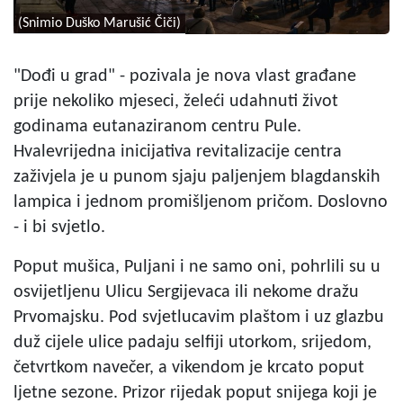
(Snimio Duško Marušić Čiči)
"Dođi u grad" - pozivala je nova vlast građane
prije nekoliko mjeseci, želeći udahnuti život
godinama eutanaziranom centru Pule.
Hvalevrijedna inicijativa revitalizacije centra
zaživjela je u punom sjaju paljenjem blagdanskih
lampica i jednom promišljenom pričom. Doslovno
- i bi svjetlo.
Poput mušica, Puljani i ne samo oni, pohrlili su u
osvijetljenu Ulicu Sergijevaca ili nekome dražu
Prvomajsku. Pod svjetlucavim plaštom i uz glazbu
duž cijele ulice padaju selfiji utorkom, srijedom,
četvrtkom navečer, a vikendom je krcato poput
ljetne sezone. Prizor rijedak poput snijega koji je