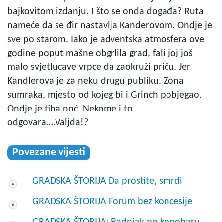
bajkovitom izdanju. I što se onda događa? Ruta
nameće da se đir nastavlja Kanderovom. Ondje je
sve po starom. Iako je adventska atmosfera ove
godine poput mašne obgrlila grad, fali joj još
malo svjetlucave vrpce da zaokruži priču. Jer
Kandlerova je za neku drugu publiku. Zona
sumraka, mjesto od kojeg bi i Grinch pobjegao.
Ondje je tiha noć. Nekome i to
odgovara….Valjda!?
Povezane vijesti
GRADSKA ŠTORIJA Da prostite, smrdi
GRADSKA ŠTORIJA Forum bez koncesije
GRADSKA ŠTORIJA: Badnjak po konobaru