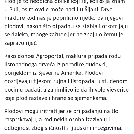
Plod je to neobična oblika koji se, koliko ja znam
u Puli, osim ovdje može naći i u Šijani. Drvo
maklure kod nas je poprilično rijetko pa njegovi
plodovi, nakon što otpadnu sa stabla i otkotrljaju
se daleko, mnoge začude jer ne znaju o čemu je
zapravo riječ.
Kako donosi Agroportal, maklura pripada rodu
listopadnoga drveća iz porodice dudovki,
porijeklom iz Sjeverne Amerike. Plodovi
dozrijevaju tijekom rujna i listopada, u studenom
počinju padati, a zanimljivo je da ih vole vjeverice
koje plod rastave i hrane se sjemenkama.
Plodovi mogu iritirati jer se pri padanju na tlo
rasprskavaju, a kod nekih osoba izazivaju i
odbojnost zbog sličnosti s ljudskim mozgovima.