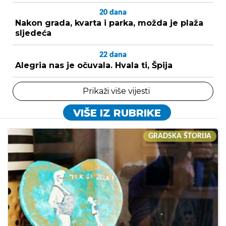
20
dana
Nakon grada, kvarta i parka, možda je plaža
sljedeća
22
dana
Alegria nas je očuvala. Hvala ti, Špija
Prikaži više vijesti
VIŠE IZ RUBRIKE
GRADSKA ŠTORIJA