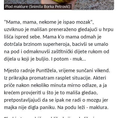
Plod maklure (Snimila Borka Petrović)
"Mama, mama, nekome je ispao mozak",
uzviknuo je mališan preneraženo gledajući u hrpu
lišća ispred sebe. Mama k'o mama odmah je
dotrčala brzinom superheroja, bacivši se umalo
na pod i odmaknuvši zaštitnički dijete rukom od
dijela u koji je buljio. I potom - muk…
Mjesto radnje Puntižela, vrijeme sunčani vikend.
Iz prikrajka promatram rasplet situacije. Akteri
priče nakon nekoliko minuta mirno odlaze, a ja
krećem provjeriti u što je to mališa gledao,
pretpostavljajući da se ipak ne radi o mozgu jer
majka nije digla paniku. Na podu leži - maklura.