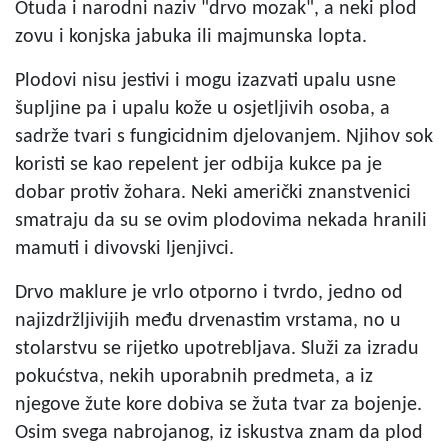
Otuda i narodni naziv "drvo mozak", a neki plod
zovu i konjska jabuka ili majmunska lopta.
Plodovi nisu jestivi i mogu izazvati upalu usne
šupljine pa i upalu kože u osjetljivih osoba, a
sadrže tvari s fungicidnim djelovanjem. Njihov sok
koristi se kao repelent jer odbija kukce pa je
dobar protiv žohara. Neki američki znanstvenici
smatraju da su se ovim plodovima nekada hranili
mamuti i divovski ljenjivci.
Drvo maklure je vrlo otporno i tvrdo, jedno od
najizdržljivijih među drvenastim vrstama, no u
stolarstvu se rijetko upotrebljava. Služi za izradu
pokućstva, nekih uporabnih predmeta, a iz
njegove žute kore dobiva se žuta tvar za bojenje.
Osim svega nabrojanog, iz iskustva znam da plod