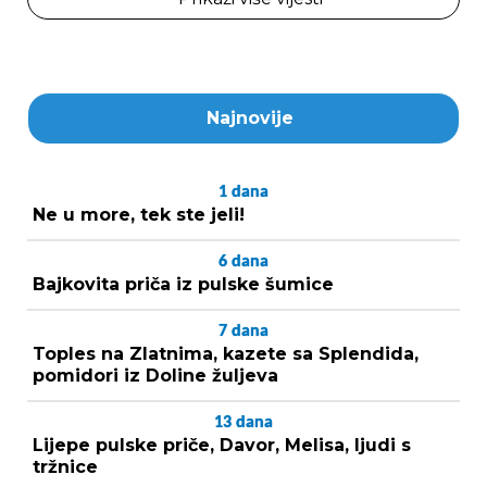
Najnovije
1
dana
Ne u more, tek ste jeli!
6
dana
Bajkovita priča iz pulske šumice
7
dana
Toples na Zlatnima, kazete sa Splendida,
pomidori iz Doline žuljeva
13
dana
Lijepe pulske priče, Davor, Melisa, ljudi s
tržnice