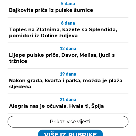
5
dana
Bajkovita priča iz pulske šumice
6
dana
Toples na Zlatnima, kazete sa Splendida,
pomidori iz Doline žuljeva
12
dana
Lijepe pulske priče, Davor, Melisa, ljudi s
tržnice
19
dana
Nakon grada, kvarta i parka, možda je plaža
sljedeća
21
dana
Alegria nas je očuvala. Hvala ti, Špija
Prikaži više vijesti
VIŠE IZ RUBRIKE