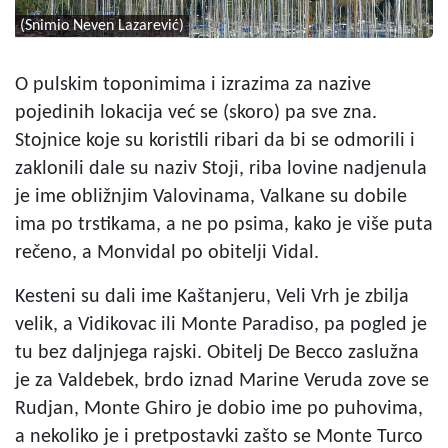
(Snimio Neven Lazarević)
O pulskim toponimima i izrazima za nazive
pojedinih lokacija već se (skoro) pa sve zna.
Stojnice koje su koristili ribari da bi se odmorili i
zaklonili dale su naziv Stoji, riba lovine nadjenula
je ime obližnjim Valovinama, Valkane su dobile
ima po trstikama, a ne po psima, kako je više puta
rečeno, a Monvidal po obitelji Vidal.
Kesteni su dali ime Kaštanjeru, Veli Vrh je zbilja
velik, a Vidikovac ili Monte Paradiso, pa pogled je
tu bez daljnjega rajski. Obitelj De Becco zaslužna
je za Valdebek, brdo iznad Marine Veruda zove se
Rudjan, Monte Ghiro je dobio ime po puhovima,
a nekoliko je i pretpostavki zašto se Monte Turco