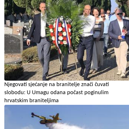
Njegovati sjećanje na branitelje znači čuvati
slobodu: U Umagu odana počast poginulim
hrvatskim braniteljima