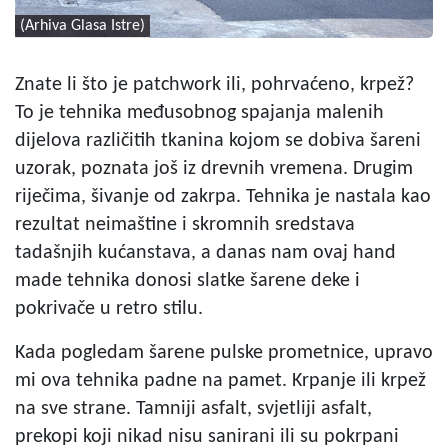
(Arhiva Glasa Istre)
Znate li što je patchwork ili, pohrvaćeno, krpež?
To je tehnika međusobnog spajanja malenih
dijelova različitih tkanina kojom se dobiva šareni
uzorak, poznata još iz drevnih vremena. Drugim
riječima, šivanje od zakrpa. Tehnika je nastala kao
rezultat neimaštine i skromnih sredstava
tadašnjih kućanstava, a danas nam ovaj hand
made tehnika donosi slatke šarene deke i
pokrivače u retro stilu.
Kada pogledam šarene pulske prometnice, upravo
mi ova tehnika padne na pamet. Krpanje ili krpež
na sve strane. Tamniji asfalt, svjetliji asfalt,
prekopi koji nikad nisu sanirani ili su pokrpani