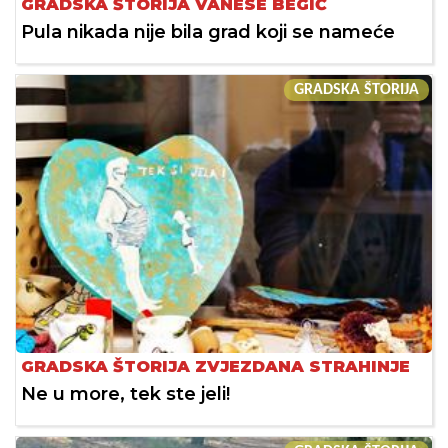
GRADSKA ŠTORIJA VANESE BEGIĆ
Pula nikada nije bila grad koji se nameće
GRADSKA ŠTORIJA
GRADSKA ŠTORIJA ZVJEZDANA STRAHINJE
Ne u more, tek ste jeli!