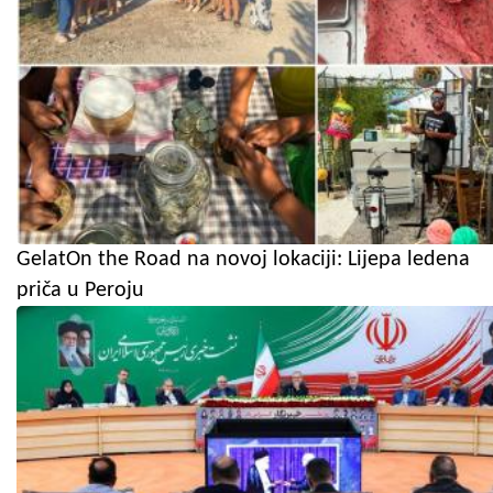
GelatOn the Road na novoj lokaciji: Lijepa ledena
priča u Peroju