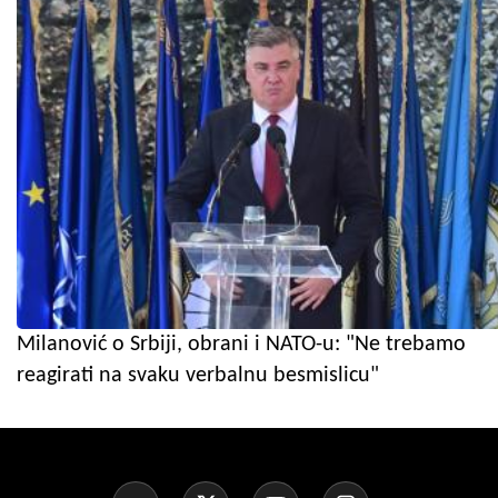
Milanović o Srbiji, obrani i NATO-u: "Ne trebamo
reagirati na svaku verbalnu besmislicu"