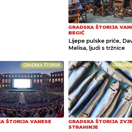
GRADSKA ŠTORIJA VAN
BEGIĆ
Lijepe pulske priče, Dav
Melisa, ljudi s tržnice
GRADSKA ŠTORIJA
GRADSKA
A ŠTORIJA VANESE
GRADSKA ŠTORIJA ZVJ
STRAHINJE