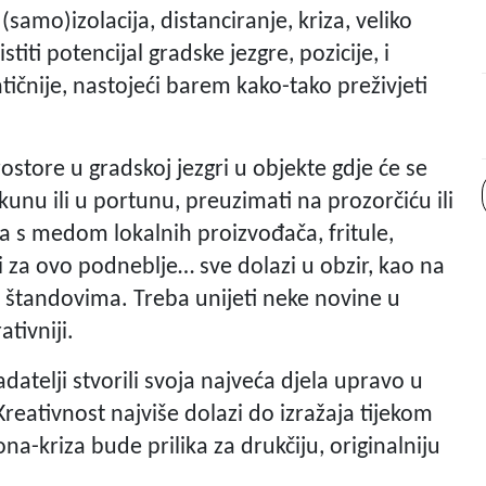
amo)izolacija, distanciranje, kriza, veliko
iti potencijal gradske jezgre, pozicije, i
tičnije, nastojeći barem kako-tako preživjeti
rostore u gradskoj jezgri u objekte gdje će se
kunu ili u portunu, preuzimati na prozorčiću ili
ja s medom lokalnih proizvođača, fritule,
ni za ovo podneblje… sve dolazi u obzir, kao na
 štandovima. Treba unijeti neke novine u
ativniji.
adatelji stvorili svoja najveća djela upravo u
Kreativnost najviše dolazi do izražaja tijekom
na-kriza bude prilika za drukčiju, originalniju