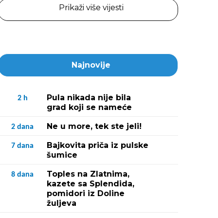
Prikaži više vijesti
Najnovije
Pula nikada nije bila
2
h
grad koji se nameće
Ne u more, tek ste jeli!
2
dana
Bajkovita priča iz pulske
7
dana
šumice
Toples na Zlatnima,
8
dana
kazete sa Splendida,
pomidori iz Doline
žuljeva