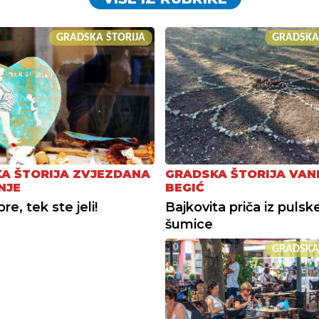
GRADSKA ŠTORIJA
GRADSKA
A ŠTORIJA ZVJEZDANA
GRADSKA ŠTORIJA VAN
NJE
BEGIĆ
e, tek ste jeli!
Bajkovita priča iz pulsk
šumice
GRADSKA