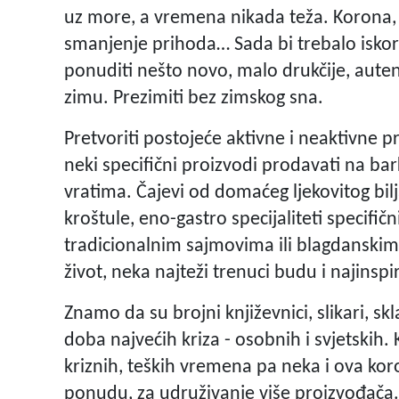
uz more, a vremena nikada teža. Korona, (s
smanjenje prihoda… Sada bi trebalo iskorist
ponuditi nešto novo, malo drukčije, auten
zimu. Prezimiti bez zimskog sna.
Pretvoriti postojeće aktivne i neaktivne p
neki specifični proizvodi prodavati na bar
vratima. Čajevi od domaćeg ljekovitog bil
kroštule, eno-gastro specijaliteti specifič
tradicionalnim sajmovima ili blagdanskim
život, neka najteži trenuci budu i najinspir
Znamo da su brojni književnici, slikari, skl
doba najvećih kriza - osobnih i svjetskih. 
kriznih, teških vremena pa neka i ova koro
ponudu, za udruživanje više proizvođača.