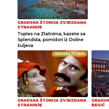
GRADSKA ŠTORIJA ZVJEZDANA
STRAHINJE
Toples na Zlatnima, kazete sa
Splendida, pomidori iz Doline
žuljeva
GRADSKA ŠTORIJA
GRADSKA ŠTORIJA ZVJEZDANA
GRADSK
STRAHINJE
BEGIĆ