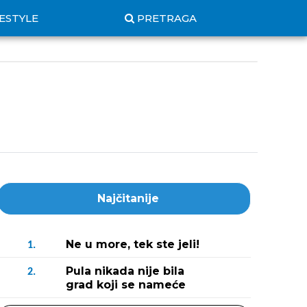
FESTYLE
PRETRAGA
Najčitanije
Ne u more, tek ste jeli!
1.
Pula nikada nije bila
2.
grad koji se nameće