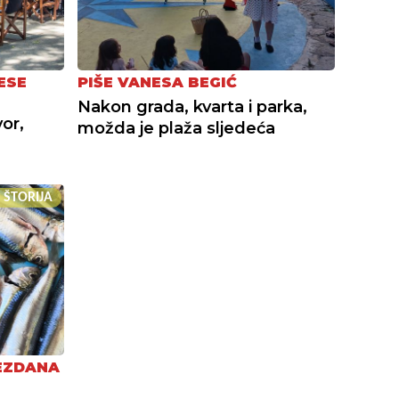
ESE
PIŠE VANESA BEGIĆ
Nakon grada, kvarta i parka,
or,
možda je plaža sljedeća
 ŠTORIJA
EZDANA