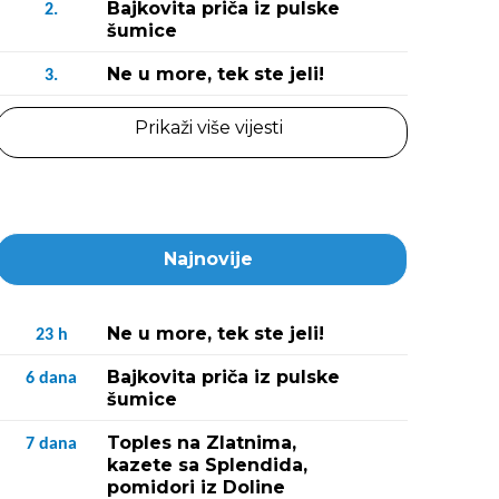
Bajkovita priča iz pulske
2.
šumice
Ne u more, tek ste jeli!
3.
Prikaži više vijesti
Najnovije
Ne u more, tek ste jeli!
23
h
Bajkovita priča iz pulske
6
dana
šumice
Toples na Zlatnima,
7
dana
kazete sa Splendida,
pomidori iz Doline