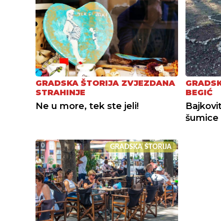
GRADSKA ŠTORIJA ZVJEZDANA
GRADSK
STRAHINJE
BEGIĆ
Ne u more, tek ste jeli!
Bajkovit
šumice
GRADSKA ŠTORIJA