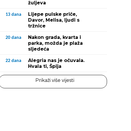
žuljeva
Lijepe pulske priče,
13
dana
Davor, Melisa, ljudi s
tržnice
Nakon grada, kvarta i
20
dana
parka, možda je plaža
sljedeća
Alegria nas je očuvala.
22
dana
Hvala ti, Špija
Prikaži više vijesti