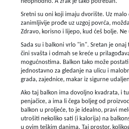
neophodno. A zrak je tako potreban.
Sretni su oni koji imaju dvorište. Uz malo d
zanimljivije prođe uz uzgoj povrća, možda 
Zdravo, korisno i lijepo, kud ćeš bolje. N
Sada su i balkoni vrlo "in". Sretan je onaj 
čini svašta i odmah se kreće u prilagođa
mogućnostima. Balkon tako može postati mj
jednostavno za gledanje na ulicu i malobr
grada, zajednice, makar iz sigurne udaljen
Ako taj balkon ima dovoljno kvadrata, i tu
penjačice, a ima li čega boljeg od proizvod
balkon u proljeće, to je idealno, pravi me
utrošiti nekoliko sati (i kalorija) na balko
u ovim teškim danima. Taj prostor, koliko