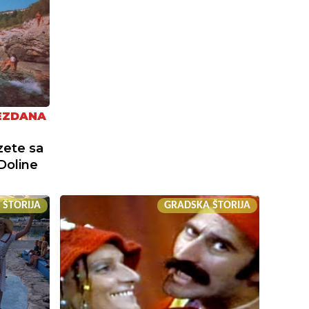
EZDANA
zete sa
Doline
 ŠTORIJA
GRADSKA ŠTORIJA