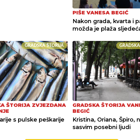
PIŠE VANESA BEGIĆ
Nakon grada, kvarta i p
možda je plaža sljedeć
GRADSKA ŠTORIJA
GRADSKA
A ŠTORIJA ZVJEZDANA
GRADSKA ŠTORIJA VAN
NJE
BEGIĆ
arije s pulske peškarije
Kristina, Oriana, Špiro, 
sasvim posebni ljudi