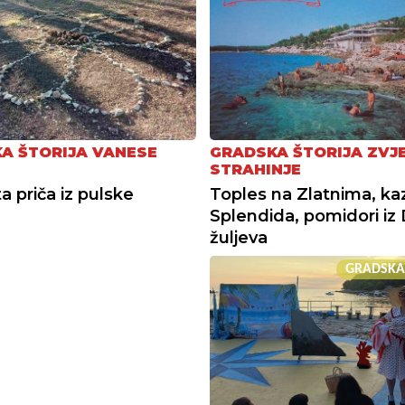
A ŠTORIJA VANESE
GRADSKA ŠTORIJA ZVJ
STRAHINJE
a priča iz pulske
Toples na Zlatnima, ka
Splendida, pomidori iz 
žuljeva
GRADSKA