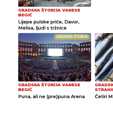
GRADSKA ŠTORIJA VANESE
BEGIĆ
Lijepe pulske priče, Davor,
Melisa, ljudi s tržnice
GRADSKA ŠTORIJA
GRADSKA ŠTORIJA VANESE
GRADSK
BEGIĆ
STRAHI
Puna, ali ne (pre)puna Arena
Četiri M