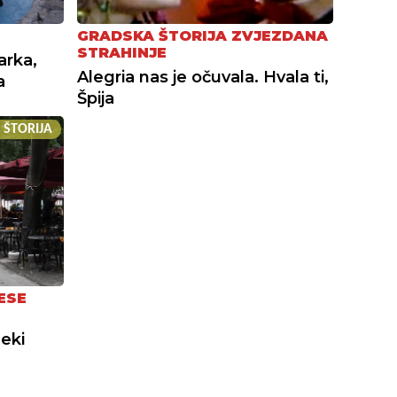
GRADSKA ŠTORIJA ZVJEZDANA
STRAHINJE
arka,
Alegria nas je očuvala. Hvala ti,
a
Špija
 ŠTORIJA
ESE
neki