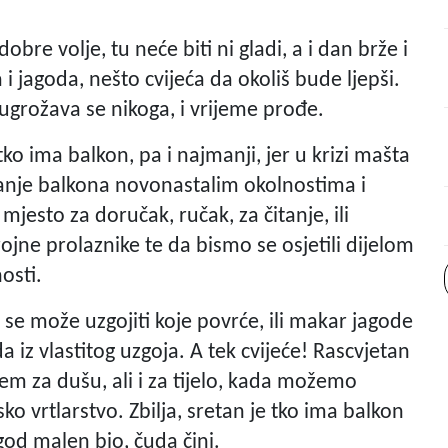
obre volje, tu neće biti ni gladi, a i dan brže i
i jagoda, nešto cvijeća da okoliš bude ljepši.
e ugrožava se nikoga, i vrijeme prođe.
tko ima balkon, pa i najmanji, jer u krizi mašta
vanje balkona novonastalim okolnostima i
esto za doručak, ručak, za čitanje, ili
ojne prolaznike te da bismo se osjetili dijelom
osti.
 se može uzgojiti koje povrće, ili makar jagode
a iz vlastitog uzgoja. A tek cvijeće! Rascvjetan
lem za dušu, ali i za tijelo, kada možemo
nsko vrtlarstvo. Zbilja, sretan je tko ima balkon
god malen bio, čuda čini.