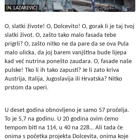
(N. LAZAREVIĆ)
O, slatki živote! O, Dolcevito! O, gorak li je taj tvoj
slatki život. O, zašto tako malo fasada tebe
prigrli? O, zašto nitko ne da pare da se ova Pula
malo ulicka, da joj barem vanjština bude lijepa
kad već nutrina ponešto zaudara. O, fasade naše
pulske! Tko li ih tako zapusti? Je li zato kriva
Austrija, Italija, Jugoslavija ili Hrvatska? Nitko
prstom da uperi.
U deset godina obnovljeno je samo 57 pročelja.
To je 5,7 na godinu. U 20 godina ovim ćemo
tempom biti na 114, u 40 na 228… Ali tada će
onima s početka projekta Dolcevita, onima koje