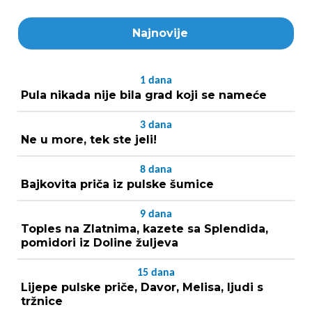
Najnovije
1
dana
Pula nikada nije bila grad koji se nameće
3
dana
Ne u more, tek ste jeli!
8
dana
Bajkovita priča iz pulske šumice
9
dana
Toples na Zlatnima, kazete sa Splendida,
pomidori iz Doline žuljeva
15
dana
Lijepe pulske priče, Davor, Melisa, ljudi s
tržnice