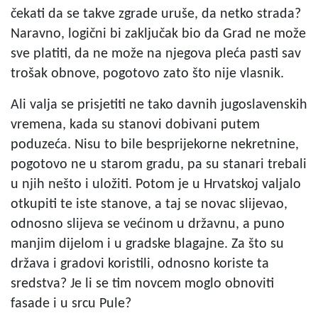
čekati da se takve zgrade uruše, da netko strada?
Naravno, logični bi zaključak bio da Grad ne može
sve platiti, da ne može na njegova pleća pasti sav
trošak obnove, pogotovo zato što nije vlasnik.
Ali valja se prisjetiti ne tako davnih jugoslavenskih
vremena, kada su stanovi dobivani putem
poduzeća. Nisu to bile besprijekorne nekretnine,
pogotovo ne u starom gradu, pa su stanari trebali
u njih nešto i uložiti. Potom je u Hrvatskoj valjalo
otkupiti te iste stanove, a taj se novac slijevao,
odnosno slijeva se većinom u državnu, a puno
manjim dijelom i u gradske blagajne. Za što su
država i gradovi koristili, odnosno koriste ta
sredstva? Je li se tim novcem moglo obnoviti
fasade i u srcu Pule?