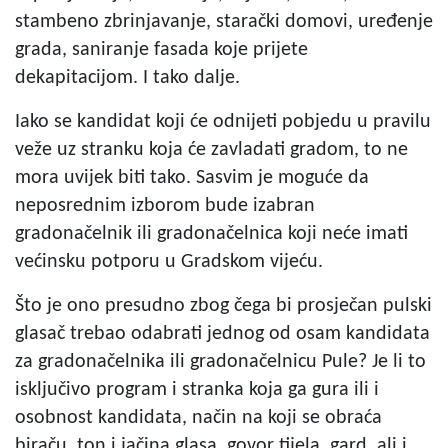
stambeno zbrinjavanje, starački domovi, uređenje
grada, saniranje fasada koje prijete
dekapitacijom. I tako dalje.
Iako se kandidat koji će odnijeti pobjedu u pravilu
veže uz stranku koja će zavladati gradom, to ne
mora uvijek biti tako. Sasvim je moguće da
neposrednim izborom bude izabran
gradonačelnik ili gradonačelnica koji neće imati
većinsku potporu u Gradskom vijeću.
Što je ono presudno zbog čega bi prosječan pulski
glasač trebao odabrati jednog od osam kandidata
za gradonačelnika ili gradonačelnicu Pule? Je li to
isključivo program i stranka koja ga gura ili i
osobnost kandidata, način na koji se obraća
biraču, ton i jačina glasa, govor tijela, gard, ali i