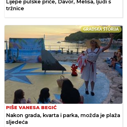
Lijepe pulske priče, Davor, Melisa, ljudi s
tržnice
GRADSKA ŠTORIJA
PIŠE VANESA BEGIĆ
Nakon grada, kvarta i parka, možda je plaža
sljedeća