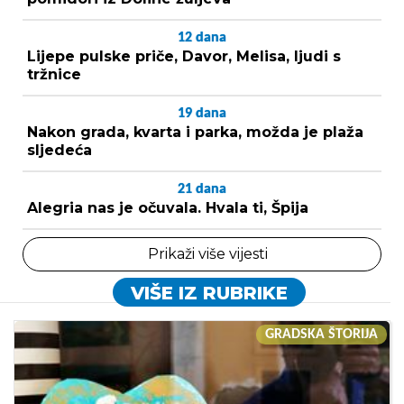
12
dana
Lijepe pulske priče, Davor, Melisa, ljudi s
tržnice
19
dana
Nakon grada, kvarta i parka, možda je plaža
sljedeća
21
dana
Alegria nas je očuvala. Hvala ti, Špija
Prikaži više vijesti
VIŠE IZ RUBRIKE
GRADSKA ŠTORIJA