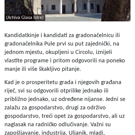
(Arhiva Glasa Istre)
Kandidatkinje i kandidati za gradonačelnicu ili
gradonačelnika Pule prvi su put zajednički, na
jednom mjestu, okupljeni u Circolu, iznijeli
vlastite programe i pritom odgovorili na poneko
manje ili više škakljivo pitanje.
Kad je o prosperitetu grada i njegovih građana
riječ, svi su odgovorili otprilike jednako ili
približno jednako, uz određene nijanse. Jedni se
zalažu za gospodarstvo, drugi za održivo
gospodarstvo, treći opet za gospodarstvo, ali uz
naglasak na radničko odlučivanje. Važni su
zapošljavanje, industrija, Uljanik, mladi,