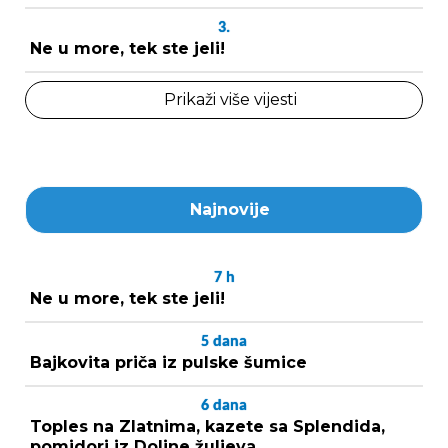
3.
Ne u more, tek ste jeli!
Prikaži više vijesti
Najnovije
7
h
Ne u more, tek ste jeli!
5
dana
Bajkovita priča iz pulske šumice
6
dana
Toples na Zlatnima, kazete sa Splendida,
pomidori iz Doline žuljeva