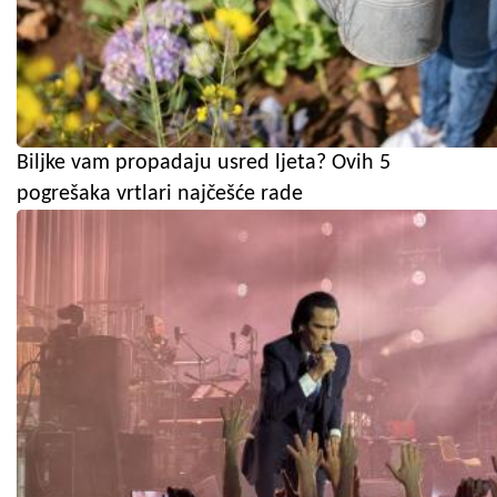
Biljke vam propadaju usred ljeta? Ovih 5
pogrešaka vrtlari najčešće rade