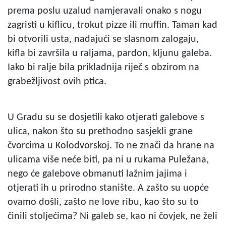
prema poslu uzalud namjeravali onako s nogu
zagristi u kiflicu, trokut pizze ili muffin. Taman kad
bi otvorili usta, nadajući se slasnom zalogaju,
kifla bi završila u raljama, pardon, kljunu galeba.
Iako bi ralje bila prikladnija riječ s obzirom na
grabežljivost ovih ptica.
U Gradu su se dosjetili kako otjerati galebove s
ulica, nakon što su prethodno sasjekli grane
čvorcima u Kolodvorskoj. To ne znači da hrane na
ulicama više neće biti, pa ni u rukama Puležana,
nego će galebove obmanuti lažnim jajima i
otjerati ih u prirodno stanište. A zašto su uopće
ovamo došli, zašto ne love ribu, kao što su to
činili stoljećima? Ni galeb se, kao ni čovjek, ne želi