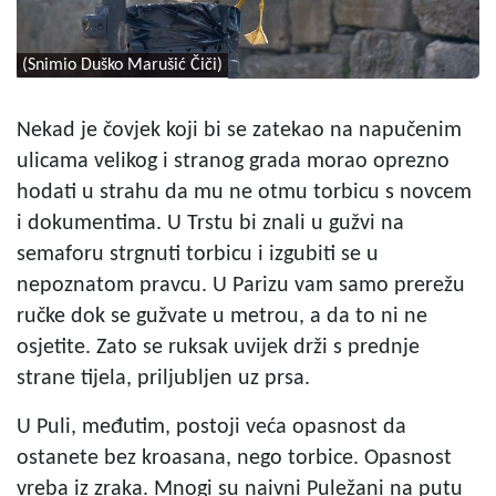
(Snimio Duško Marušić Čiči)
Nekad je čovjek koji bi se zatekao na napučenim
ulicama velikog i stranog grada morao oprezno
hodati u strahu da mu ne otmu torbicu s novcem
i dokumentima. U Trstu bi znali u gužvi na
semaforu strgnuti torbicu i izgubiti se u
nepoznatom pravcu. U Parizu vam samo prerežu
ručke dok se gužvate u metrou, a da to ni ne
osjetite. Zato se ruksak uvijek drži s prednje
strane tijela, priljubljen uz prsa.
U Puli, međutim, postoji veća opasnost da
ostanete bez kroasana, nego torbice. Opasnost
vreba iz zraka. Mnogi su naivni Puležani na putu