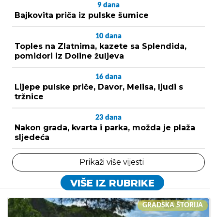
9
dana
Bajkovita priča iz pulske šumice
10
dana
Toples na Zlatnima, kazete sa Splendida,
pomidori iz Doline žuljeva
16
dana
Lijepe pulske priče, Davor, Melisa, ljudi s
tržnice
23
dana
Nakon grada, kvarta i parka, možda je plaža
sljedeća
Prikaži više vijesti
VIŠE IZ RUBRIKE
GRADSKA ŠTORIJA