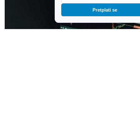
Pretplati se
Cijene dionica dosegnule su nove rekordne
razine: Investitori čekaju postizanje mirovnog
sporazuma