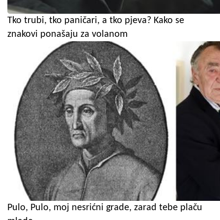
Tko trubi, tko paničari, a tko pjeva? Kako se
znakovi ponašaju za volanom
Pulo, Pulo, moj nesrićni grade, zarad tebe plaču