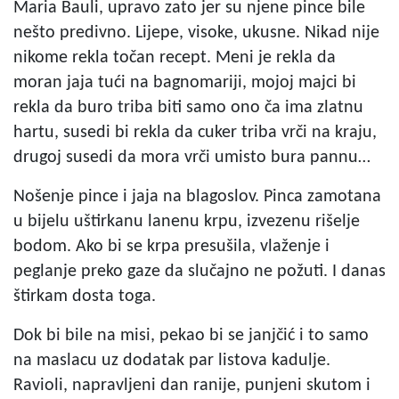
Maria Bauli, upravo zato jer su njene pince bile
nešto predivno. Lijepe, visoke, ukusne. Nikad nije
nikome rekla točan recept. Meni je rekla da
moran jaja tući na bagnomariji, mojoj majci bi
rekla da buro triba biti samo ono ča ima zlatnu
hartu, susedi bi rekla da cuker triba vrči na kraju,
drugoj susedi da mora vrči umisto bura pannu…
Nošenje pince i jaja na blagoslov. Pinca zamotana
u bijelu uštirkanu lanenu krpu, izvezenu rišelje
bodom. Ako bi se krpa presušila, vlaženje i
peglanje preko gaze da slučajno ne požuti. I danas
štirkam dosta toga.
Dok bi bile na misi, pekao bi se janjčić i to samo
na maslacu uz dodatak par listova kadulje.
Ravioli, napravljeni dan ranije, punjeni skutom i