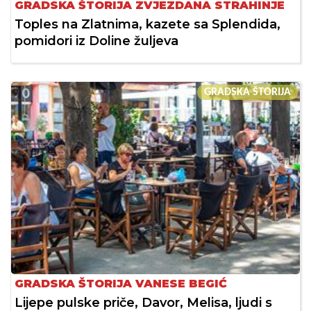
GRADSKA ŠTORIJA ZVJEZDANA STRAHINJE
Toples na Zlatnima, kazete sa Splendida,
pomidori iz Doline žuljeva
GRADSKA ŠTORIJA
GRADSKA ŠTORIJA VANESE BEGIĆ
Lijepe pulske priče, Davor, Melisa, ljudi s