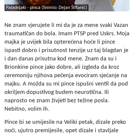
Paladnjaki - pinca (Snimio: Dejan Štifanić)
Ne znam vjerujete li mi da je za mene svaki Vazan
traumatičan do bola. Imam PTSP pred Uskrs. Moja
majka je uvijek bila opterećena hoće li pince
ispasti dobro i prisutnost tenzije uz taj blagdan je
i dan danas prisutna kod mene. Znam da su i
Brionkine pince jako dobre, ali izgleda da kroz
ceremoniju njihova pečenja evociram sjećanje na
majku. A možda su mi pince ispušni ventil da pod
okriljem dopustivog budem neurotična. Ili
naprosto ne znam živjeti bez težine posla.
Nebitno, volim ih.
Pince bi se umijesile na Veliki petak, dizale preko
noći, ujutro premijesile, opet dizale i stavljale