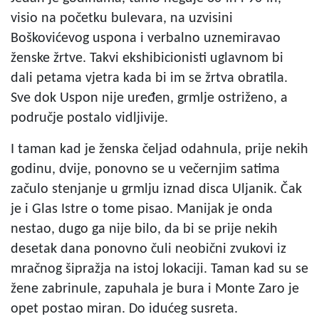
visio na početku bulevara, na uzvisini
Boškovićevog uspona i verbalno uznemiravao
ženske žrtve. Takvi ekshibicionisti uglavnom bi
dali petama vjetra kada bi im se žrtva obratila.
Sve dok Uspon nije uređen, grmlje ostriženo, a
područje postalo vidljivije.
I taman kad je ženska čeljad odahnula, prije nekih
godinu, dvije, ponovno se u večernjim satima
začulo stenjanje u grmlju iznad disca Uljanik. Čak
je i Glas Istre o tome pisao. Manijak je onda
nestao, dugo ga nije bilo, da bi se prije nekih
desetak dana ponovno čuli neobični zvukovi iz
mračnog šipražja na istoj lokaciji. Taman kad su se
žene zabrinule, zapuhala je bura i Monte Zaro je
opet postao miran. Do idućeg susreta.