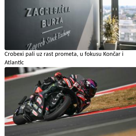
Crobexi pali uz rast prometa, u fokusu Končar i
Atlantic