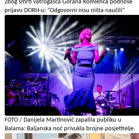
Zbog smrti vatrogasca Gorana Komlenca podnose
prijavu DORH-u: "Odgovorni nisu ništa naučili"
FOTO / Danijela Martinović zapalila publiku u
Balama: Baljanska noć privukla brojne posjetitelje