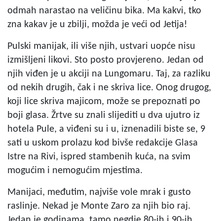
odmah narastao na veličinu bika. Ma kakvi, tko
zna kakav je u zbilji, možda je veći od Jetija!
Pulski manijak, ili više njih, ustvari uopće nisu
izmišljeni likovi. Sto posto provjereno. Jedan od
njih viđen je u akciji na Lungomaru. Taj, za razliku
od nekih drugih, čak i ne skriva lice. Onog drugog,
koji lice skriva majicom, može se prepoznati po
boji glasa. Žrtve su znali slijediti u dva ujutro iz
hotela Pule, a viđeni su i u, iznenadili biste se, 9
sati u uskom prolazu kod bivše redakcije Glasa
Istre na Rivi, ispred stambenih kuća, na svim
mogućim i nemogućim mjestima.
Manijaci, međutim, najviše vole mrak i gusto
raslinje. Nekad je Monte Zaro za njih bio raj.
Jedan je godinama, tamo negdje 80-ih i 90-ih,