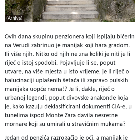
(Arhiva)
Ovih dana skupinu penzionera koji ispijaju bićerin
na Verudi zabrinuo je manijak koji hara gradom.
Ili više njih. Nitko od njih ne zna koliki je niti je li
riječ o istoj spodobi. Pojavljuje li se, poput
utvare, na više mjesta u isto vrijeme, je li riječ o
halucinaciji uplašenih šetača ili zapravo pulskih
manijaka uopće nema!? Je li, dakle, riječ o
urbanoj legendi, poput divovske anakonde koja
je, kako kazuju deklasificirani dokumenti CIA-e, u
tunelima ispod Monte Zara davila nesretne
mornare koji su umirali u stravičnim mukama?
Jedan od penzića razrogačio je oči, a manijak je