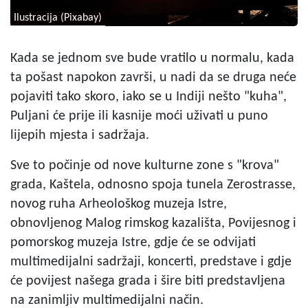
Ilustracija (Pixabay)
Kada se jednom sve bude vratilo u normalu, kada
ta pošast napokon završi, u nadi da se druga neće
pojaviti tako skoro, iako se u Indiji nešto "kuha",
Puljani će prije ili kasnije moći uživati u puno
lijepih mjesta i sadržaja.
Sve to počinje od nove kulturne zone s "krova"
grada, Kaštela, odnosno spoja tunela Zerostrasse,
novog ruha Arheološkog muzeja Istre,
obnovljenog Malog rimskog kazališta, Povijesnog i
pomorskog muzeja Istre, gdje će se odvijati
multimedijalni sadržaji, koncerti, predstave i gdje
će povijest našega grada i šire biti predstavljena
na zanimljiv multimedijalni način.