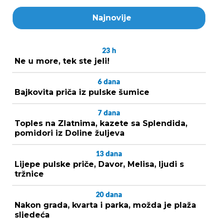
Najnovije
23
h
Ne u more, tek ste jeli!
6
dana
Bajkovita priča iz pulske šumice
7
dana
Toples na Zlatnima, kazete sa Splendida,
pomidori iz Doline žuljeva
13
dana
Lijepe pulske priče, Davor, Melisa, ljudi s
tržnice
20
dana
Nakon grada, kvarta i parka, možda je plaža
sljedeća