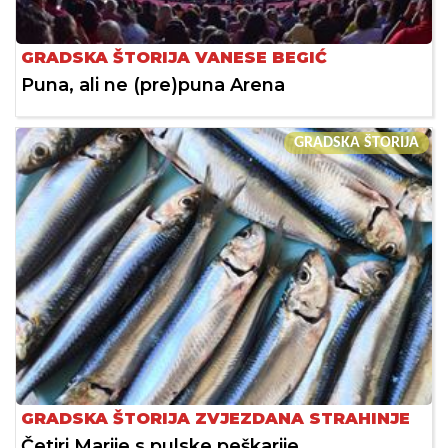
GRADSKA ŠTORIJA VANESE BEGIĆ
Puna, ali ne (pre)puna Arena
GRADSKA ŠTORIJA
GRADSKA ŠTORIJA ZVJEZDANA STRAHINJE
Četiri Marije s pulske peškarije