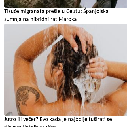
Tisuće migranata prešle u Ceutu: Španjolska
sumnja na hibridni rat Maroka
Jutro ili večer? Evo kada je najbolje tuširati se