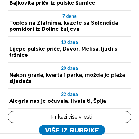
Bajkovita priča iz pulske šumice
7
dana
Toples na Zlatnima, kazete sa Splendida,
pomidori iz Doline žuljeva
13
dana
Lijepe pulske priče, Davor, Melisa, ljudi s
tržnice
20
dana
Nakon grada, kvarta i parka, možda je plaža
sljedeća
22
dana
Alegria nas je očuvala. Hvala ti, Špija
Prikaži više vijesti
VIŠE IZ RUBRIKE