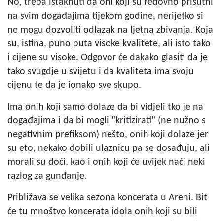
No, treba istaknuti da oni koji su redovno prisutni
na svim događajima tijekom godine, nerijetko si
ne mogu dozvoliti odlazak na ljetna zbivanja. Koja
su, istina, puno puta visoke kvalitete, ali isto tako
i cijene su visoke. Odgovor će dakako glasiti da je
tako svugdje u svijetu i da kvaliteta ima svoju
cijenu te da je ionako sve skupo.
Ima onih koji samo dolaze da bi vidjeli tko je na
događajima i da bi mogli "kritizirati" (ne nužno s
negativnim prefiksom) nešto, onih koji dolaze jer
su eto, nekako dobili ulaznicu pa se dosađuju, ali
morali su doći, kao i onih koji će uvijek naći neki
razlog za gunđanje.
Približava se velika sezona koncerata u Areni. Bit
će tu mnoštvo koncerata idola onih koji su bili