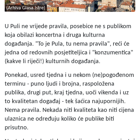
(Arhiva Glasa Istre)
U Puli ne vrijede pravila, posebice ne s publikom
koja obilazi koncertna i druga kulturna
događanja. "To je Pula, tu nema pravila", reći će
jedna od redovnih posjetiteljica i "konzumentica"
(kakve li riječi!) kulturnih događanja.
Ponekad, usred tjedna i u nekom (ne)pogođenom
terminu - puno ljudi i brojna, raspoložena
publika, drugi put, kraj tjedna, uoči vikenda i uz
to kvalitetan događaj - tek šaćica najupornijih.
Nema pravila. Nekada niti kvaliteta kao niti cijena
ulaznica ne određuju koliko će publike biti
prisutno.