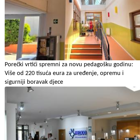
Porečki vrtići spremni za novu pedagošku godinu:
Više od 220 tisuća eura za uređenje, opremu i
sigurniji boravak djece