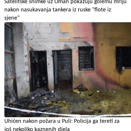
Satelitske snimke uz Oman pokazuju golemu mrlju
nakon nasukavanja tankera iz ruske "flote iz
sjene"
Uhićen nakon požara u Puli: Policija ga tereti za
još nekoliko kaznenih djela