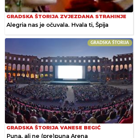
GRADSKA ŠTORIJA ZVJEZDANA STRAHINJE
Alegria nas je očuvala. Hvala ti, Špija
GRADSKA ŠTORIJA
GRADSKA ŠTORIJA VANESE BEGIĆ
Puna, ali ne (pre)puna Arena