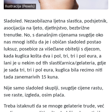
Ilustracija (Pexels)
Sladoled. Nezaobilazna ljetna slastica, podsjetnik,
asocijacija na ljeto, djetinjstvo, bezbrižne
trenutke. No, s današnjim cijenama svugdje oko
nas mnogi ističu da je i običan sladoled postao
luksuz, posebice za višečlane obitelji s djecom,
kada kuglica košta dva i pol, tri, tri i pol eura, a
lani je u nekim od tih slastičarnica/gelateria, gdje
je sada tri, tri i pol eura, kuglica bila recimo niti
tada zanemarivih 15 kuna.
Nije samo sladoled skuplji, svugdje cijene rastu,
sve raste, izgleda, osim plaća.
Treba istaknuti da se mnoge gelaterie trude, već