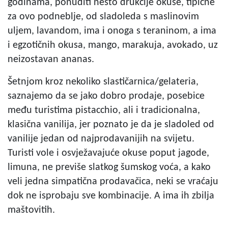
godinama, ponuditi nešto drukčije okuse, tipične
za ovo podneblje, od sladoleda s maslinovim
uljem, lavandom, ima i onoga s teraninom, a ima
i egzotičnih okusa, mango, marakuja, avokado, uz
neizostavan ananas.
Šetnjom kroz nekoliko slastičarnica/gelateria,
saznajemo da se jako dobro prodaje, posebice
među turistima pistacchio, ali i tradicionalna,
klasična vanilija, jer poznato je da je sladoled od
vanilije jedan od najprodavanijih na svijetu.
Turisti vole i osvježavajuće okuse poput jagode,
limuna, ne previše slatkog šumskog voća, a kako
veli jedna simpatična prodavačica, neki se vraćaju
dok ne isprobaju sve kombinacije. A ima ih zbilja
maštovitih.