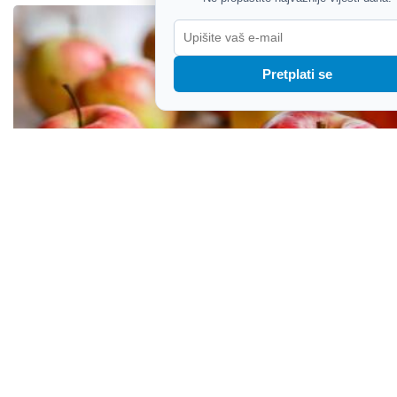
Pretplati se
Europa gubi milijune tona jabuka, Hrvatska ove
godine ide u potpuno drugom smjeru