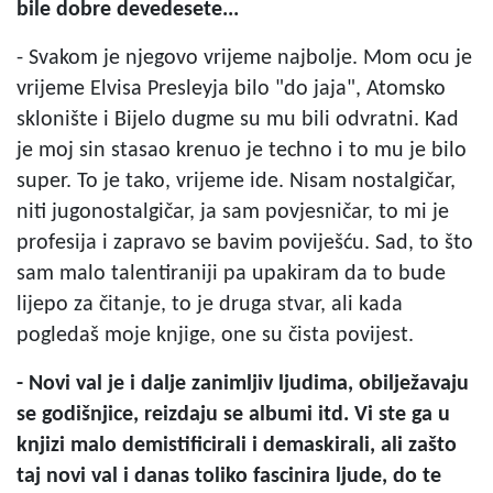
bile dobre devedesete...
- Svakom je njegovo vrijeme najbolje. Mom ocu je
vrijeme Elvisa Presleyja bilo "do jaja", Atomsko
sklonište i Bijelo dugme su mu bili odvratni. Kad
je moj sin stasao krenuo je techno i to mu je bilo
super. To je tako, vrijeme ide. Nisam nostalgičar,
niti jugonostalgičar, ja sam povjesničar, to mi je
profesija i zapravo se bavim poviješću. Sad, to što
sam malo talentiraniji pa upakiram da to bude
lijepo za čitanje, to je druga stvar, ali kada
pogledaš moje knjige, one su čista povijest.
- Novi val je i dalje zanimljiv ljudima, obilježavaju
se godišnjice, reizdaju se albumi itd. Vi ste ga u
knjizi malo demistificirali i demaskirali, ali zašto
taj novi val i danas toliko fascinira ljude, do te