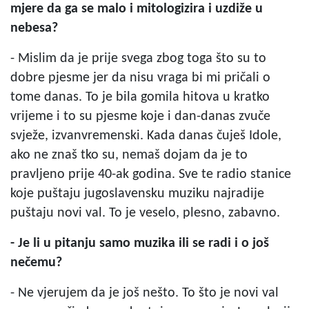
mjere da ga se malo i mitologizira i uzdiže u
nebesa?
- Mislim da je prije svega zbog toga što su to
dobre pjesme jer da nisu vraga bi mi pričali o
tome danas. To je bila gomila hitova u kratko
vrijeme i to su pjesme koje i dan-danas zvuče
svježe, izvanvremenski. Kada danas čuješ Idole,
ako ne znaš tko su, nemaš dojam da je to
pravljeno prije 40-ak godina. Sve te radio stanice
koje puštaju jugoslavensku muziku najradije
puštaju novi val. To je veselo, plesno, zabavno.
- Je li u pitanju samo muzika ili se radi i o još
nečemu?
- Ne vjerujem da je još nešto. To što je novi val