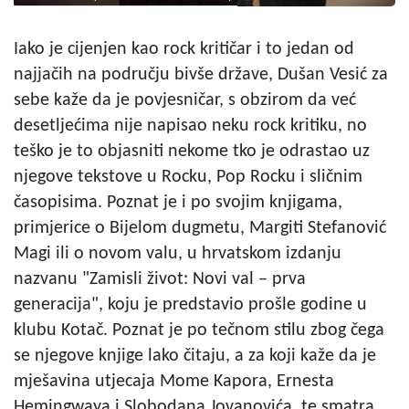
Iako je cijenjen kao rock kritičar i to jedan od
najjačih na području bivše države, Dušan Vesić za
sebe kaže da je povjesničar, s obzirom da već
desetljećima nije napisao neku rock kritiku, no
teško je to objasniti nekome tko je odrastao uz
njegove tekstove u Rocku, Pop Rocku i sličnim
časopisima. Poznat je i po svojim knjigama,
primjerice o Bijelom dugmetu, Margiti Stefanović
Magi ili o novom valu, u hrvatskom izdanju
nazvanu "Zamisli život: Novi val – prva
generacija", koju je predstavio prošle godine u
klubu Kotač. Poznat je po tečnom stilu zbog čega
se njegove knjige lako čitaju, a za koji kaže da je
mješavina utjecaja Mome Kapora, Ernesta
Hemingwaya i Slobodana Jovanovića, te smatra