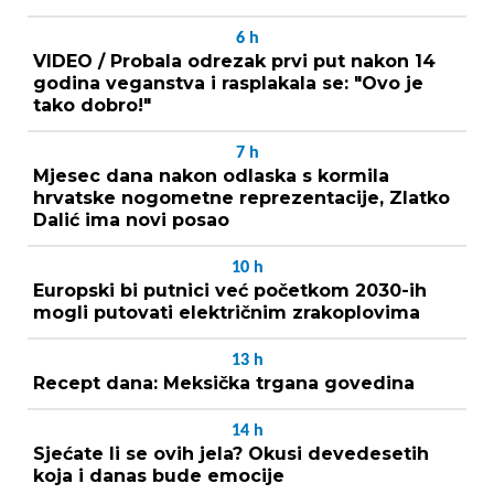
6
h
VIDEO / Probala odrezak prvi put nakon 14
godina veganstva i rasplakala se: "Ovo je
tako dobro!"
7
h
Mjesec dana nakon odlaska s kormila
hrvatske nogometne reprezentacije, Zlatko
Dalić ima novi posao
10
h
Europski bi putnici već početkom 2030-ih
mogli putovati električnim zrakoplovima
13
h
Recept dana: Meksička trgana govedina
14
h
Sjećate li se ovih jela? Okusi devedesetih
koja i danas bude emocije