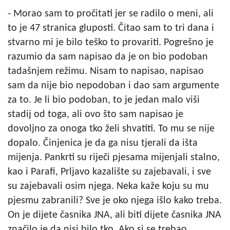
- Morao sam to pročitati jer se radilo o meni, ali
to je 47 stranica gluposti. Čitao sam to tri dana i
stvarno mi je bilo teško to provariti. Pogrešno je
razumio da sam napisao da je on bio podoban
tadašnjem režimu. Nisam to napisao, napisao
sam da nije bio nepodoban i dao sam argumente
za to. Je li bio podoban, to je jedan malo viši
stadij od toga, ali ovo što sam napisao je
dovoljno za onoga tko želi shvatiti. To mu se nije
dopalo. Činjenica je da ga nisu tjerali da išta
mijenja. Pankrti su riječi pjesama mijenjali stalno,
kao i Parafi, Prljavo kazalište su zajebavali, i sve
su zajebavali osim njega. Neka kaže koju su mu
pjesmu zabranili? Sve je oko njega išlo kako treba.
On je dijete časnika JNA, ali biti dijete časnika JNA
značilo je da nisi bilo tko. Ako si se trebao