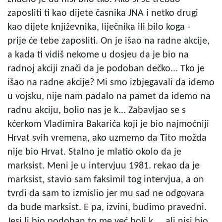
zaposliti ti kao dijete časnika JNA i netko drugi
kao dijete književnika, liječnika ili bilo koga -
prije će tebe zaposliti. On je išao na radne akcije,
a kada ti vidiš nekome u dosjeu da je bio na
radnoj akciji znači da je podoban dečko... Tko je
išao na radne akcije? Mi smo izbjegavali da idemo
u vojsku, nije nam padalo na pamet da idemo na
radnu akciju, bolio nas je k... Zabavljao se s
kćerkom Vladimira Bakarića koji je bio najmoćniji
Hrvat svih vremena, ako uzmemo da Tito možda
nije bio Hrvat. Stalno je mlatio okolo da je
marksist. Meni je u intervjuu 1981. rekao da je
marksist, stavio sam faksimil tog intervjua, a on
tvrdi da sam to izmislio jer mu sad ne odgovara
da bude marksist. E pa, izvini, budimo pravedni.
Jesi li bio podoban to me već boli k..., ali nisi bio