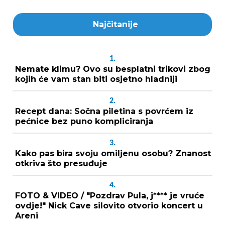
Najčitanije
1.
Nemate klimu? Ovo su besplatni trikovi zbog
kojih će vam stan biti osjetno hladniji
2.
Recept dana: Sočna piletina s povrćem iz
pećnice bez puno kompliciranja
3.
Kako pas bira svoju omiljenu osobu? Znanost
otkriva što presuđuje
4.
FOTO & VIDEO / "Pozdrav Pula, j**** je vruće
ovdje!" Nick Cave silovito otvorio koncert u
Areni