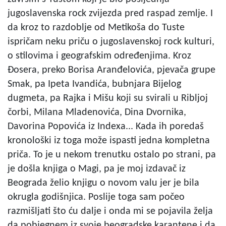
jugoslavenska rock zvijezda pred raspad zemlje. I
da kroz to razdoblje od Metikoša do Tuste
ispričam neku priču o jugoslavenskoj rock kulturi,
o stilovima i geografskim određenjima. Kroz
Đosera, preko Borisa Aranđelovića, pjevača grupe
Smak, pa Ipeta Ivandića, bubnjara Bijelog
dugmeta, pa Rajka i Mišu koji su svirali u Ribljoj
čorbi, Milana Mladenovića, Dina Dvornika,
Davorina Popovića iz Indexa... Kada ih poredaš
kronološki iz toga može ispasti jedna kompletna
priča. To je u nekom trenutku ostalo po strani, pa
je došla knjiga o Magi, pa je moj izdavač iz
Beograda želio knjigu o novom valu jer je bila
okrugla godišnjica. Poslije toga sam počeo
razmišljati što ću dalje i onda mi se pojavila želja
da pobjegnem iz svoje beogradske karantene i da