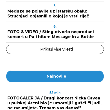
5.
Meduze se pojavile uz istarsku obalu:
Stručnjaci objasnili o kojoj je vrsti riječ
6.
FOTO & VIDEO / Sting otvorio rasprodani
koncert u Puli hitom Message in a Bottle
Prikaži više vijesti
Najnovije
53
min
FOTOGALERIJA / Drugi koncert Nicka Cavea
u pulskoj Areni bio je umorniji i gušći. "Ljudi,
ne razumijete. Trebam vas danas!"