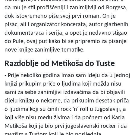
da mu je stil pročišćeniji i zanimljiviji od Borgesa,
dok istovremeno piše svoj prvi roman. On je
pisac, ali i organizator koncerata, autor glazbenih
dokumentaraca i serija, a opet je nedavno stigao
do Pule, ovaj put kako bi se pripremio za pisanje
nove knjige zanimljive tematike.
Razdoblje od Metikoša do Tuste
- Prije nekoliko godina imao sam ideju da u jednoj
knjizi prikupim priče o ljudima koji možda nisu
sami za sebe zanimljivi izdavačima da bi objavili
cijelu knjigu o nekome, da prikupim desetak priča
o ljudima koji su činili rock 'n' roll u Jugoslaviji, a
koji više nisu među živima i da počnem od Karla
Metikoša koji je bio prvi jugoslavenski rocker i da
završim s Tustom koji je bio posljednja