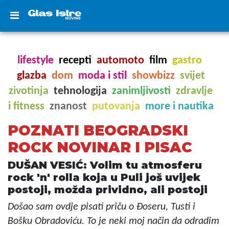
lifestyle
recepti
automoto
film
gastro
glazba
dom
moda i stil
showbizz
svijet
zivotinja
tehnologija
zanimljivosti
zdravlje
i fitness
znanost
putovanja
more i nautika
POZNATI BEOGRADSKI
ROCK NOVINAR I PISAC
DUŠAN VESIĆ: Volim tu atmosferu
rock 'n' rolla koja u Puli još uvijek
postoji, možda prividno, ali postoji
Došao sam ovdje pisati priču o Đoseru, Tusti i
Bošku Obradoviću. To je neki moj način da odradim