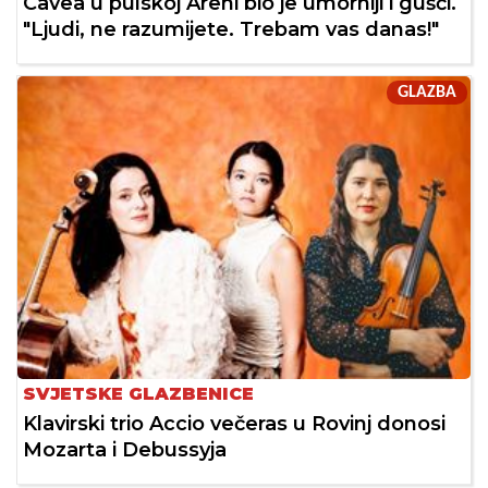
Cavea u pulskoj Areni bio je umorniji i gušći.
"Ljudi, ne razumijete. Trebam vas danas!"
GLAZBA
SVJETSKE GLAZBENICE
Klavirski trio Accio večeras u Rovinj donosi
Mozarta i Debussyja