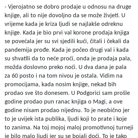
- Vjerojatno se dobro prodaje u odnosu na druge
knjige, ali to nije dovoljno da se može živjeti. U
vrijeme kada je kriza ljudi se najlakše odreknu
knjige. Kada je bio prvi val korone prodaja knjiga
se povećala jer su svi sjedili kući, čitali i čekali da
pandemija prođe. Kada je počeo drugi val i kada
su shvatili da to neće proći, onda je prodaja pala,
možda doslovno preko noći. U dva dana je pala
za 60 posto i na tom nivou je ostala. Vidim na
promocijama, kada nosim knjige, nekad bih
prodao sve što donesem. U Podgorici sam prošle
godine prodao pun ranac knjiga o Magi, a ove
godine nisam prodao nijednu. To je neobično jer
to je uvijek ista publika, ljudi koji to prate i koje
to zanima. Na toj mojoj maloj promotivnoj turneji
je bilo malo ljudi jer su se bojali doći. To je tako