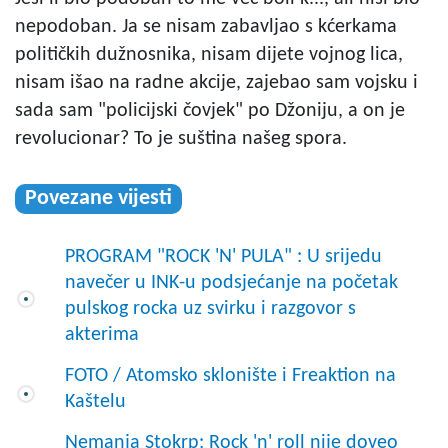
nepodoban. Ja se nisam zabavljao s kćerkama
političkih dužnosnika, nisam dijete vojnog lica,
nisam išao na radne akcije, zajebao sam vojsku i
sada sam "policijski čovjek" po Džoniju, a on je
revolucionar? To je suština našeg spora.
Povezane vijesti
PROGRAM "ROCK 'N' PULA" : U srijedu
navečer u INK-u podsjećanje na početak
pulskog rocka uz svirku i razgovor s
akterima
FOTO / Atomsko sklonište i Freaktion na
Kaštelu
Nemanja Stokrp: Rock 'n' roll nije doveo