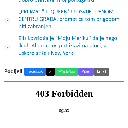
dobro prihvatili moj portugalski
„PRLJAVCI“ I „QUEEN“ U OSVIJETLJENOM
CENTRU GRADA, promet će tom prigodom
biti zabranjen
Elis Lovrić šalje "Moju Meriku" dalje nego
ikad. Album prvi put izlazi na ploči, a
uskoro stiže i New York
Podijeli:
Facebook
X
WhatsApp
Viber
Email