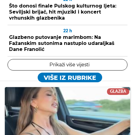
Što donosi finale Pulskog kulturnog ljeta:
Seviljski brijač, hit mjuzikl i koncert
vrhunskih glazbenika
22
h
Glazbeno putovanje marimbom: Na
Fažanskim sutonima nastupio udaraljkaš
Dane Franolić
Prikaži više vijesti
VIŠE IZ RUBRIKE
GLAZBA