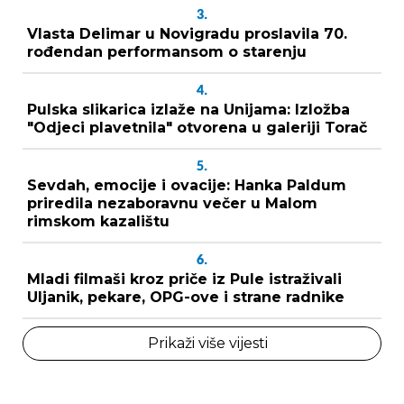
3.
Vlasta Delimar u Novigradu proslavila 70.
rođendan performansom o starenju
4.
Pulska slikarica izlaže na Unijama: Izložba
"Odjeci plavetnila" otvorena u galeriji Torač
5.
Sevdah, emocije i ovacije: Hanka Paldum
priredila nezaboravnu večer u Malom
rimskom kazalištu
6.
Mladi filmaši kroz priče iz Pule istraživali
Uljanik, pekare, OPG-ove i strane radnike
Prikaži više vijesti