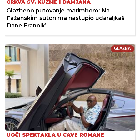
CRKVA SV. KUZME I DAMJANA
Glazbeno putovanje marimbom: Na
Fažanskim sutonima nastupio udaraljkaš
Dane Franolić
GLAZBA
UOČI SPEKTAKLA U CAVE ROMANE