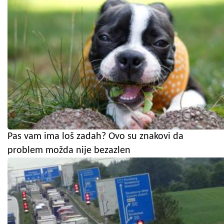
Pas vam ima loš zadah? Ovo su znakovi da
problem možda nije bezazlen