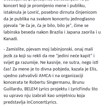
koncert koji je promijenio mene i publiku,
istaknula je Lovrić, posebno dirnuta činjenicom
da je publika na svakom koncertu jednoglasno
pjevala "Je ča je, ča je bilo, bilo je", čime se
labinska beseda nakon Brazila i Japana zaorila i u
Kanadi.
- Zamislite, pjevam moj labinjonski, onaj mali
jezik za koji su rekli da me "jedini neće kapit" i
svijet ga razumije. Ne kasnije, ne sutra, nego isti
čas! Za mene je to divna pobjeda, kazala je Elis,
ujedno zahvalivši AMCA-i na organizaciji
koncerata te Robertu Singermanu, Brunu
Guillardu, BELEM Lyrics projektu i LyricFindu što
su upravo nju izabrali kao umjetnicu koja
predstavlja InConcertLyrics.