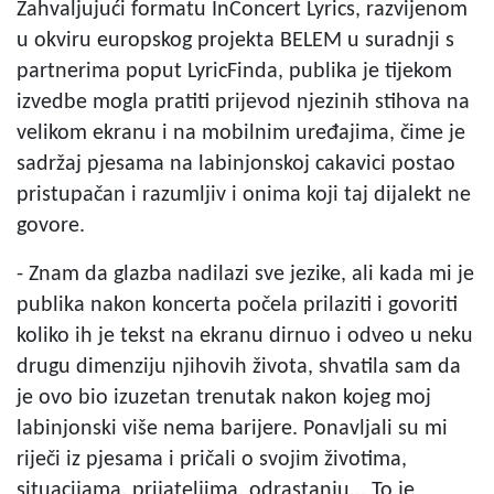
Zahvaljujući formatu InConcert Lyrics, razvijenom
u okviru europskog projekta BELEM u suradnji s
partnerima poput LyricFinda, publika je tijekom
izvedbe mogla pratiti prijevod njezinih stihova na
velikom ekranu i na mobilnim uređajima, čime je
sadržaj pjesama na labinjonskoj cakavici postao
pristupačan i razumljiv i onima koji taj dijalekt ne
govore.
- Znam da glazba nadilazi sve jezike, ali kada mi je
publika nakon koncerta počela prilaziti i govoriti
koliko ih je tekst na ekranu dirnuo i odveo u neku
drugu dimenziju njihovih života, shvatila sam da
je ovo bio izuzetan trenutak nakon kojeg moj
labinjonski više nema barijere. Ponavljali su mi
riječi iz pjesama i pričali o svojim životima,
situacijama, prijateljima, odrastanju... To je