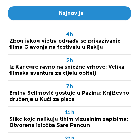
Najnovije
4
h
Zbog jakog vjetra odgađa se prikazivanje
filma Glavonja na festivalu u Raklju
5
h
Iz Kanegre ravno na snježne vrhove: Velika
filmska avantura za cijelu obitelj
7
h
Emina Selimović gostuje u Pazinu: Književno
druženje u Kući za pisce
11
h
Slike koje nalikuju tihim vizualnim zapisima:
Otvorena izložba Sare Pancun
22
h