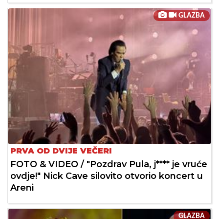
GLAZBA
PRVA OD DVIJE VEČERI
FOTO & VIDEO / "Pozdrav Pula, j**** je vruće
ovdje!" Nick Cave silovito otvorio koncert u
Areni
GLAZBA