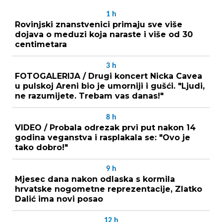
1
h
Rovinjski znanstvenici primaju sve više
dojava o meduzi koja naraste i više od 30
centimetara
3
h
FOTOGALERIJA / Drugi koncert Nicka Cavea
u pulskoj Areni bio je umorniji i gušći. "Ljudi,
ne razumijete. Trebam vas danas!"
8
h
VIDEO / Probala odrezak prvi put nakon 14
godina veganstva i rasplakala se: "Ovo je
tako dobro!"
9
h
Mjesec dana nakon odlaska s kormila
hrvatske nogometne reprezentacije, Zlatko
Dalić ima novi posao
12
h