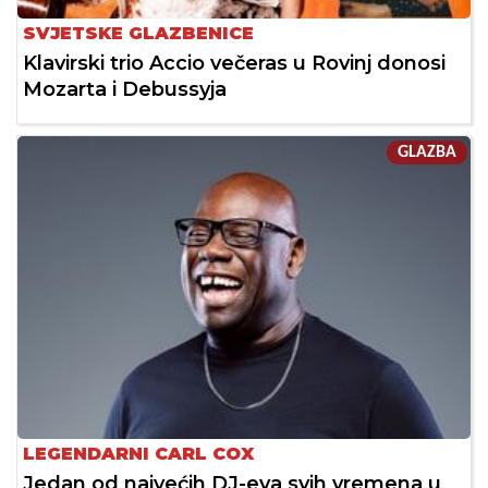
SVJETSKE GLAZBENICE
Klavirski trio Accio večeras u Rovinj donosi
Mozarta i Debussyja
GLAZBA
LEGENDARNI CARL COX
Jedan od najvećih DJ-eva svih vremena u