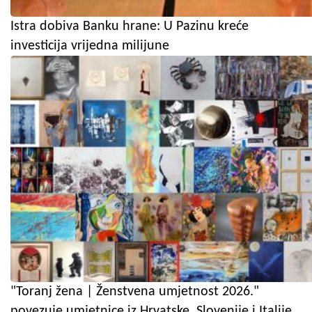
Istra dobiva Banku hrane: U Pazinu kreće
investicija vrijedna milijune
"Toranj žena | Ženstvena umjetnost 2026."
povezuje umjetnice iz Hrvatske, Slovenije i Italije