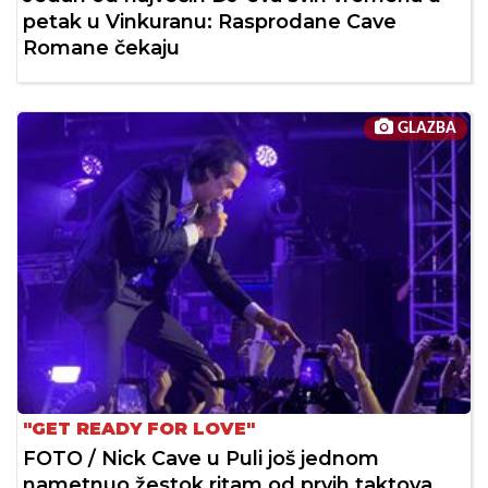
petak u Vinkuranu: Rasprodane Cave
Romane čekaju
GLAZBA
"GET READY FOR LOVE"
FOTO / Nick Cave u Puli još jednom
nametnuo žestok ritam od prvih taktova