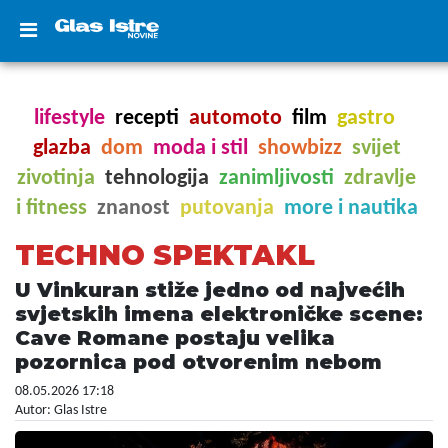
lifestyle
recepti
automoto
film
gastro
glazba
dom
moda i stil
showbizz
svijet
zivotinja
tehnologija
zanimljivosti
zdravlje
i fitness
znanost
putovanja
more i nautika
TECHNO SPEKTAKL
U Vinkuran stiže jedno od najvećih
svjetskih imena elektroničke scene:
Cave Romane postaju velika
pozornica pod otvorenim nebom
08.05.2026 17:18
Autor: Glas Istre