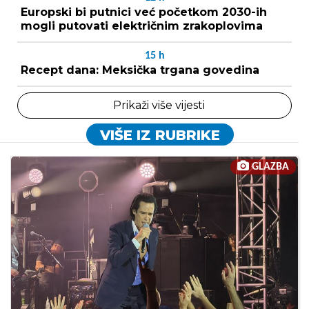
Europski bi putnici već početkom 2030-ih
mogli putovati električnim zrakoplovima
15
h
Recept dana: Meksička trgana govedina
Prikaži više vijesti
VIŠE IZ RUBRIKE
GLAZBA