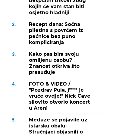
besplatni trikovi zbog
kojih će vam stan biti
osjetno hladniji
Recept dana: Sočna
2.
piletina s povrćem iz
pećnice bez puno
kompliciranja
Kako pas bira svoju
3.
omiljenu osobu?
Znanost otkriva što
presuđuje
FOTO & VIDEO /
4.
"Pozdrav Pula, j**** je
vruće ovdje!" Nick Cave
silovito otvorio koncert
u Areni
Meduze se pojavile uz
5.
istarsku obalu:
Stručnjaci objasnili o