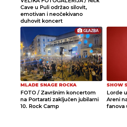
VELIKA FOTOGALERIJA / Nick
Cave u Puli održao silovit,
emotivan i neočekivano
duhovit koncert
GLAZBA
MLADE SNAGE ROCKA
SHOW S
FOTO / Završnim koncertom
Lorde u
na Portarati zaključen jubilarni
Areni n
10. Rock Camp
fanova 