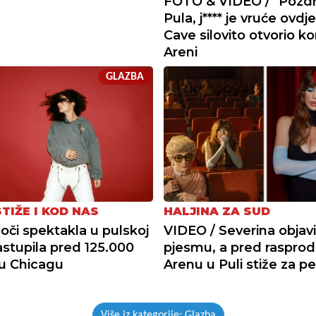
FOTO & VIDEO / "Pozd
Pula, j**** je vruće ovdje
Cave silovito otvorio k
Areni
GLAZBA
TIŽE I KOD NAS
HALJINA ZA SUD
oči spektakla u pulskoj
VIDEO / Severina objav
astupila pred 125.000
pjesmu, a pred raspro
u Chicagu
Arenu u Puli stiže za p
Više iz kategorije: Glazba