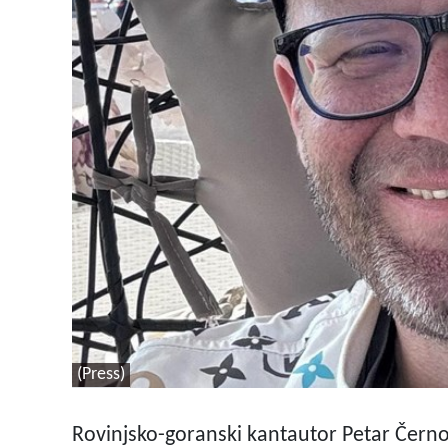
(Press)
Rovinjsko-goranski kantautor Petar Černo