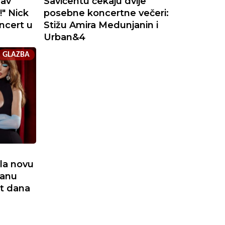
rav
Savičentu čekaju dvije
!" Nick
posebne koncertne večeri:
oncert u
Stižu Amira Medunjanin i
Urban&4
GLAZBA
ila novu
danu
et dana