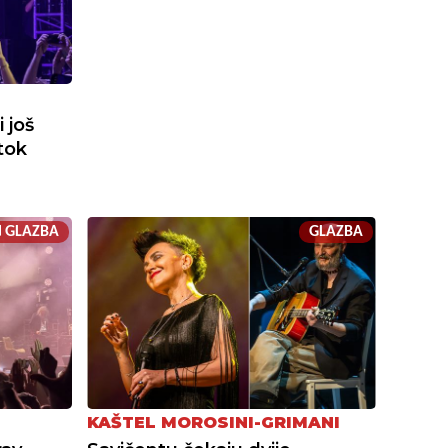
 još
tok
GLAZBA
GLAZBA
KAŠTEL MOROSINI-GRIMANI