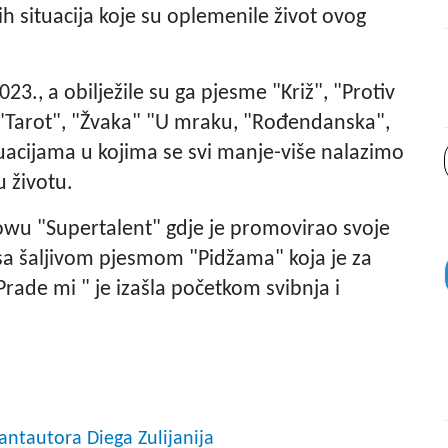
 situacija koje su oplemenile život ovog
23., a obilježile su ga pjesme "Križ", "Protiv
e "Tarot", "Žvaka" "U mraku, "Rođendanska",
ituacijama u kojima se svi manje-više nalazimo
u životu.
owu "Supertalent" gdje je promovirao svoje
sa šaljivom pjesmom "Pidžama" koja je za
rade mi " je izašla početkom svibnja i
antautora Diega Zulijanija