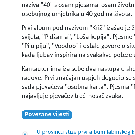
naziva "40" s osam pjesama, osam životnih
osebujnog umjetnika u 40 godina života.
Prvi album pod nazivom "Križ" izašao je 20
svijeta, "Pidžama", "Loša kopija". Pjesm
"Piju piju", "Voodoo" i ostale govore o s
kada ljubav inspirira na svakakve poteze 
Kantautor ima iza sebe dva nastupa u sh
radove. Prvi značajan uspjeh dogodio se 
sada pjevačeva "osobna karta". Pjesma "P
najavljuje pjevačev treći nosač zvuka.
Povezane vijesti
U prosincu stiže prvi album labinskog k