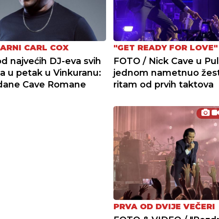
ARNI CARL COX
"GET READY FOR LOVE"
d najvećih DJ-eva svih
FOTO / Nick Cave u Puli
 u petak u Vinkuranu:
jednom nametnuo žes
dane Cave Romane
ritam od prvih taktova
PRVA OD DVIJE VEČERI