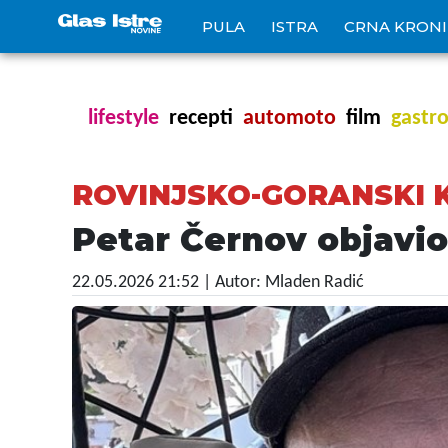
PULA
ISTRA
CRNA KRON
lifestyle
recepti
automoto
film
gastr
ROVINJSKO-GORANSKI
Petar Černov objavio
22.05.2026 21:52
| Autor: Mladen Radić