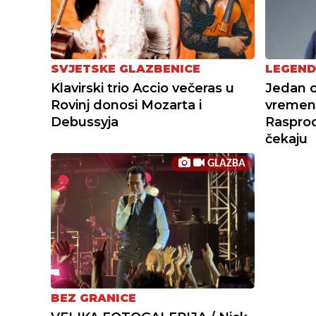
SVJETSKE GLAZBENICE
LEGEND
Klavirski trio Accio večeras u
Jedan o
Rovinj donosi Mozarta i
vremena
Debussyja
Raspro
čekaju
GLAZBA
BEZ GRANICE