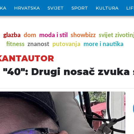
IKA
HRVATSKA
SVIJET
SPORT
KULTURA
LI
o
glazba
dom
moda i stil
showbizz
svijet zivotin
fitness
znanost
putovanja
more i nautika
 KANTAUTOR
 "40": Drugi nosač zvuka