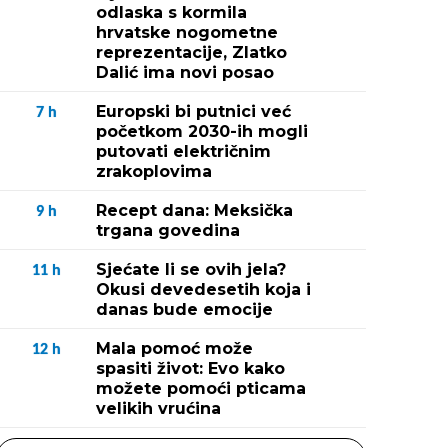
odlaska s kormila
hrvatske nogometne
reprezentacije, Zlatko
Dalić ima novi posao
Europski bi putnici već
7
h
početkom 2030-ih mogli
putovati električnim
zrakoplovima
Recept dana: Meksička
9
h
trgana govedina
Sjećate li se ovih jela?
11
h
Okusi devedesetih koja i
danas bude emocije
Mala pomoć može
12
h
spasiti život: Evo kako
možete pomoći pticama
velikih vrućina