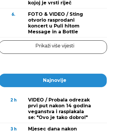
kojoj je vrsti riječ
FOTO & VIDEO / Sting
6.
otvorio rasprodani
koncert u Puli hitom
Message in a Bottle
Prikaži više vijesti
Najnovije
VIDEO / Probala odrezak
2
h
prvi put nakon 14 godina
veganstva i rasplakala
se: "Ovo je tako dobro!"
Mjesec dana nakon
3
h