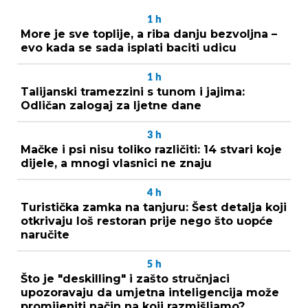
1
h
More je sve toplije, a riba danju bezvoljna –
evo kada se sada isplati baciti udicu
1
h
Talijanski tramezzini s tunom i jajima:
Odličan zalogaj za ljetne dane
3
h
Mačke i psi nisu toliko različiti: 14 stvari koje
dijele, a mnogi vlasnici ne znaju
4
h
Turistička zamka na tanjuru: Šest detalja koji
otkrivaju loš restoran prije nego što uopće
naručite
5
h
Što je "deskilling" i zašto stručnjaci
upozoravaju da umjetna inteligencija može
promijeniti način na koji razmišljamo?