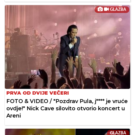
GLAZBA
PRVA OD DVIJE VEČERI
FOTO & VIDEO / "Pozdrav Pula, j**** je vruće
ovdje!" Nick Cave silovito otvorio koncert u
Areni
GLAZBA