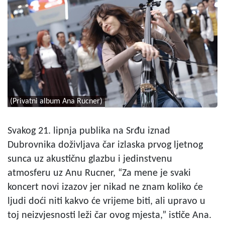
(Privatni album Ana Rucner)
Svakog 21. lipnja publika na Srđu iznad
Dubrovnika doživljava čar izlaska prvog ljetnog
sunca uz akustičnu glazbu i jedinstvenu
atmosferu uz Anu Rucner, “Za mene je svaki
koncert novi izazov jer nikad ne znam koliko će
ljudi doći niti kakvo će vrijeme biti, ali upravo u
toj neizvjesnosti leži čar ovog mjesta,” ističe Ana.