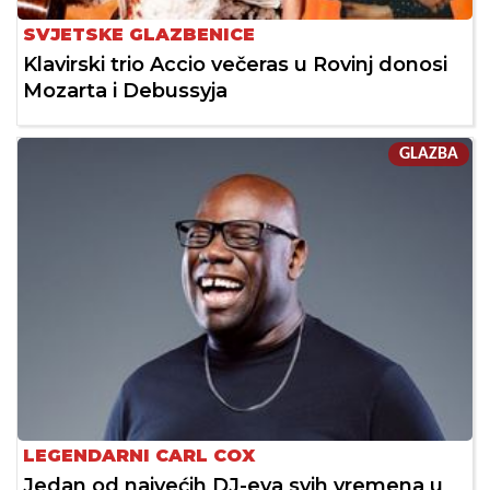
SVJETSKE GLAZBENICE
Klavirski trio Accio večeras u Rovinj donosi
Mozarta i Debussyja
GLAZBA
LEGENDARNI CARL COX
Jedan od najvećih DJ-eva svih vremena u