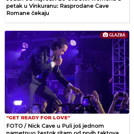
petak u Vinkuranu: Rasprodane Cave
Romane čekaju
GLAZBA
"GET READY FOR LOVE"
FOTO / Nick Cave u Puli još jednom
nametnuo žestok ritam od prvih taktova