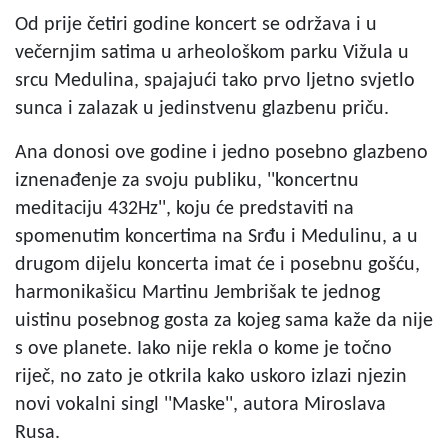
Od prije četiri godine koncert se održava i u
večernjim satima u arheološkom parku Vižula u
srcu Medulina, spajajući tako prvo ljetno svjetlo
sunca i zalazak u jedinstvenu glazbenu priču.
Ana donosi ove godine i jedno posebno glazbeno
iznenađenje za svoju publiku, ''koncertnu
meditaciju 432Hz'', koju će predstaviti na
spomenutim koncertima na Srđu i Medulinu, a u
drugom dijelu koncerta imat će i posebnu gošću,
harmonikašicu Martinu Jembrišak te jednog
uistinu posebnog gosta za kojeg sama kaže da nije
s ove planete. Iako nije rekla o kome je točno
riječ, no zato je otkrila kako uskoro izlazi njezin
novi vokalni singl ''Maske'', autora Miroslava
Rusa.