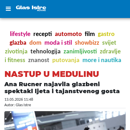
lifestyle
recepti
automoto
film
gastro
glazba
dom
moda i stil
showbizz
svijet
zivotinja
tehnologija
zanimljivosti
zdravlje
i fitness
znanost
putovanja
more i nautika
NASTUP U MEDULINU
Ana Rucner najavila glazbeni
spektakl ljeta i tajanstvenog gosta
13.05.2026 11:48
Autor: Glas Istre