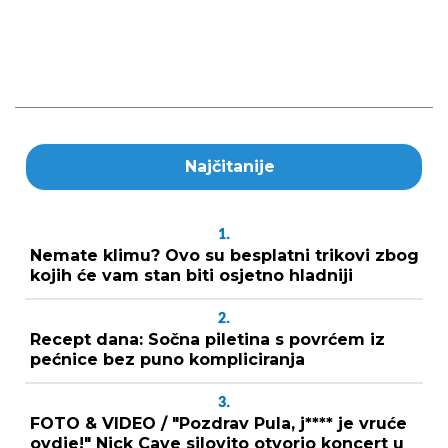
Najčitanije
1.
Nemate klimu? Ovo su besplatni trikovi zbog
kojih će vam stan biti osjetno hladniji
2.
Recept dana: Sočna piletina s povrćem iz
pećnice bez puno kompliciranja
3.
FOTO & VIDEO / "Pozdrav Pula, j**** je vruće
ovdje!" Nick Cave silovito otvorio koncert u