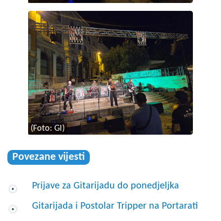
(Foto: GI)
Povezane vijesti
Prijave za Gitarijadu do ponedjeljka
Gitarijada i Postolar Tripper na Portarati