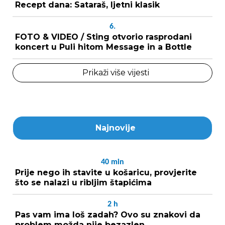
Recept dana: Sataraš, ljetni klasik
6.
FOTO & VIDEO / Sting otvorio rasprodani
koncert u Puli hitom Message in a Bottle
Prikaži više vijesti
Najnovije
40
min
Prije nego ih stavite u košaricu, provjerite
što se nalazi u ribljim štapićima
2
h
Pas vam ima loš zadah? Ovo su znakovi da
problem možda nije bezazlen