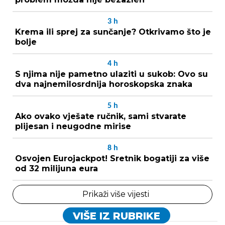
3
h
Krema ili sprej za sunčanje? Otkrivamo što je
bolje
4
h
S njima nije pametno ulaziti u sukob: Ovo su
dva najnemilosrdnija horoskopska znaka
5
h
Ako ovako vješate ručnik, sami stvarate
plijesan i neugodne mirise
8
h
Osvojen Eurojackpot! Sretnik bogatiji za više
od 32 milijuna eura
Prikaži više vijesti
VIŠE IZ RUBRIKE