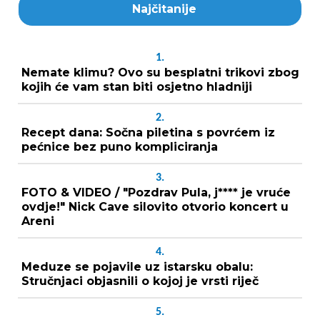
Najčitanije
1.
Nemate klimu? Ovo su besplatni trikovi zbog
kojih će vam stan biti osjetno hladniji
2.
Recept dana: Sočna piletina s povrćem iz
pećnice bez puno kompliciranja
3.
FOTO & VIDEO / "Pozdrav Pula, j**** je vruće
ovdje!" Nick Cave silovito otvorio koncert u
Areni
4.
Meduze se pojavile uz istarsku obalu:
Stručnjaci objasnili o kojoj je vrsti riječ
5.