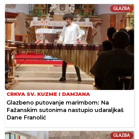
GLAZBA
CRKVA SV. KUZME I DAMJANA
Glazbeno putovanje marimbom: Na
Fažanskim sutonima nastupio udaraljkaš
Dane Franolić
GLAZBA