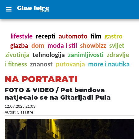
lifestyle
recepti
automoto
film
gastro
glazba
dom
moda i stil
showbizz
svijet
zivotinja
tehnologija
zanimljivosti
zdravlje
i fitness
znanost
putovanja
more i nautika
NA PORTARATI
FOTO & VIDEO / Pet bendova
natjecalo se na Gitarijadi Pula
12.09.2025 21:03
Autor: Glas Istre