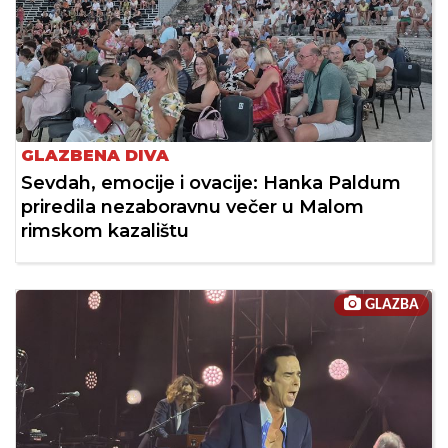
GLAZBENA DIVA
Sevdah, emocije i ovacije: Hanka Paldum
priredila nezaboravnu večer u Malom
rimskom kazalištu
GLAZBA