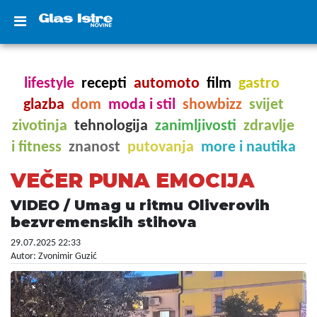
lifestyle
recepti
automoto
film
gastro
glazba
dom
moda i stil
showbizz
svijet
zivotinja
tehnologija
zanimljivosti
zdravlje
i fitness
znanost
putovanja
more i nautika
VEČER PUNA EMOCIJA
VIDEO / Umag u ritmu Oliverovih
bezvremenskih stihova
29.07.2025 22:33
Autor: Zvonimir Guzić