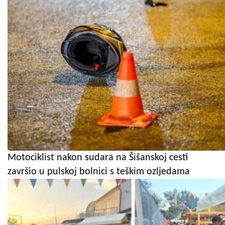
Motociklist nakon sudara na Šišanskoj cesti
završio u pulskoj bolnici s teškim ozljedama