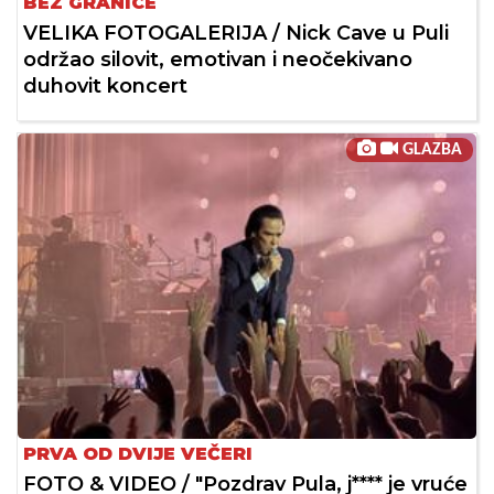
BEZ GRANICE
VELIKA FOTOGALERIJA / Nick Cave u Puli
održao silovit, emotivan i neočekivano
duhovit koncert
GLAZBA
PRVA OD DVIJE VEČERI
FOTO & VIDEO / "Pozdrav Pula, j**** je vruće