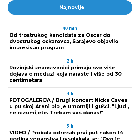
Najnovije
40
min
Od trostrukog kandidata za Oscar do
dvostrukog oskarovca, Sarajevo objavilo
impresivan program
2
h
Rovinjski znanstvenici primaju sve više
dojava o meduzi koja naraste i više od 30
centimetara
4
h
FOTOGALERIJA / Drugi koncert Nicka Cavea
u pulskoj Areni bio je umorniji i gušći. "Ljudi,
ne razumijete. Trebam vas danas!"
9
h
VIDEO / Probala odrezak prvi put nakon 14
godina veganstva i rasplakala se: "Ovo je