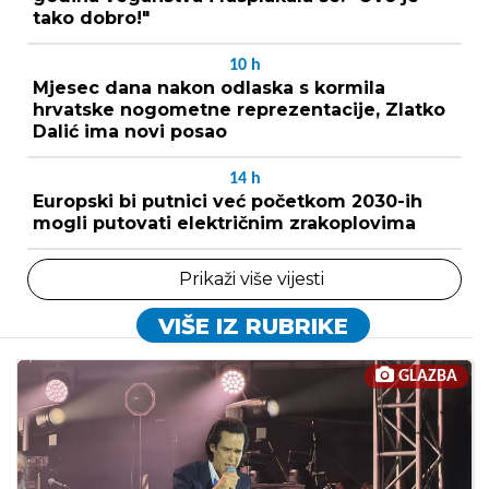
tako dobro!"
10
h
Mjesec dana nakon odlaska s kormila
hrvatske nogometne reprezentacije, Zlatko
Dalić ima novi posao
14
h
Europski bi putnici već početkom 2030-ih
mogli putovati električnim zrakoplovima
Prikaži više vijesti
VIŠE IZ RUBRIKE
GLAZBA