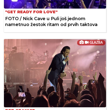
"GET READY FOR LOVE"
FOTO / Nick Cave u Puli još jednom
nametnuo žestok ritam od prvih taktova
GLAZBA