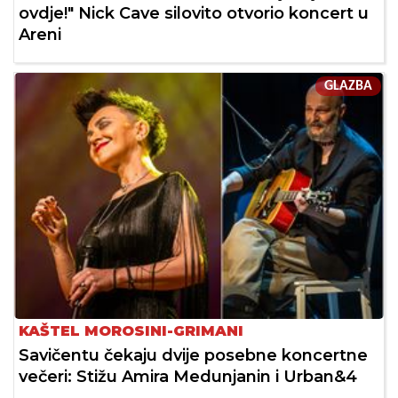
ovdje!" Nick Cave silovito otvorio koncert u
Areni
GLAZBA
KAŠTEL MOROSINI-GRIMANI
Savičentu čekaju dvije posebne koncertne
večeri: Stižu Amira Medunjanin i Urban&4