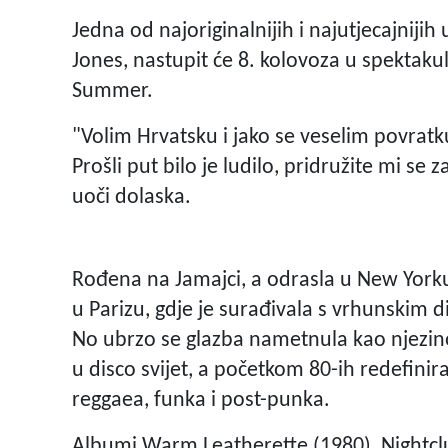
Jedna od najoriginalnijih i najutjecajnijih
Jones, nastupit će 8. kolovoza u spektak
Summer.
"Volim Hrvatsku i jako se veselim povratk
Prošli put bilo je ludilo, pridružite mi se
uoči dolaska.
Rođena na Jamajci, a odrasla u New Yorku
u Parizu, gdje je surađivala s vrhunskim 
No ubrzo se glazba nametnula kao njezino
u disco svijet, a početkom 80-ih redefin
reggaea, funka i post-punka.
Albumi Warm Leatherette (1980), Nightclu