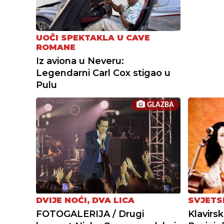
UOČI SPEKTAKLA U CAVE
ROMANE
Iz aviona u Neveru:
Legendarni Carl Cox stigao u
Pulu
GLAZBA
DVIJE NOĆI, DVA LICA
SVJETS
FOTOGALERIJA / Drugi
Klavirsk