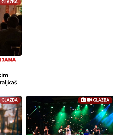
GLAZBA
MJANA
kim
aljkaš
GLAZBA
GLAZBA