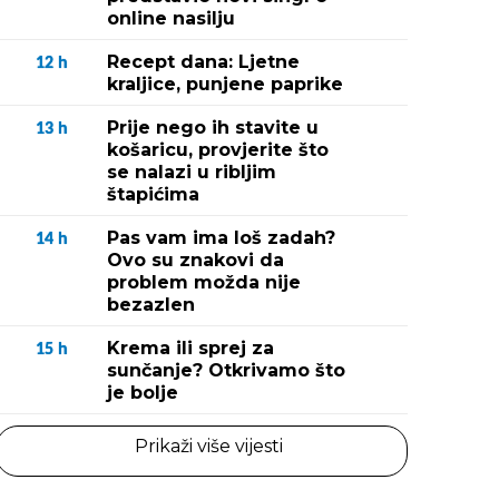
online nasilju
Recept dana: Ljetne
12
h
kraljice, punjene paprike
Prije nego ih stavite u
13
h
košaricu, provjerite što
se nalazi u ribljim
štapićima
Pas vam ima loš zadah?
14
h
Ovo su znakovi da
problem možda nije
bezazlen
Krema ili sprej za
15
h
sunčanje? Otkrivamo što
je bolje
Prikaži više vijesti