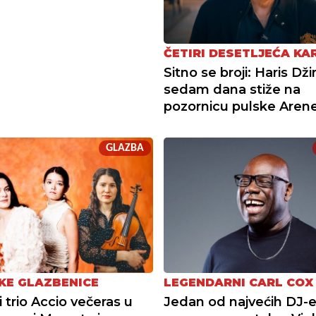
ČETIRI DESETLJEĆA KA
Sitno se broji: Haris Dži
sedam dana stiže na
pozornicu pulske Aren
GLAZBA
KE GLAZBENICE
LEGENDARNI CARL COX
i trio Accio večeras u
Jedan od najvećih DJ-e