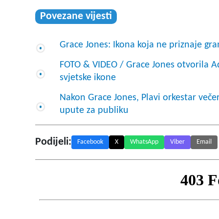
Povezane vijesti
Grace Jones: Ikona koja ne priznaje gr
FOTO & VIDEO / Grace Jones otvorila A
svjetske ikone
Nakon Grace Jones, Plavi orkestar veče
upute za publiku
Podijeli:
Facebook
X
WhatsApp
Viber
Email