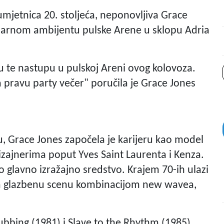
 umjetnica 20. stoljeća, neponovljiva Grace
ularnom ambijentu pulske Arene u sklopu Adria
u te nastupu u pulskoj Areni ovog kolovoza.
 za pravu party večer" poručila je Grace Jones
, Grace Jones započela je karijeru kao model
dizajnerima poput Yves Saint Laurenta i Kenza.
 glavno izražajno sredstvo. Krajem 70-ih ulazi
ira glazbenu scenu kombinacijom new wavea,
bbing (1981) i Slave to the Rhythm (1985)