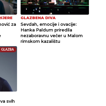
RIJERE
GLAZBENA DIVA
nović za
Sevdah, emocije i ovacije:
Hanka Paldum priredila
e
nezaboravnu večer u Malom
rimskom kazalištu
GLAZBA
va svih