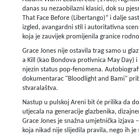
danas su nezaobilazni klasici, dok su pje
That Face Before (Libertango)” i dalje sas
izgled, avangardni stil i autoritativna sce
koja je zauvijek promijenila granice rodn
Grace Jones nije ostavila trag samo u gla
a Kill (kao Bondova protivnica May Day) 
njezin status pop-fenomena. Autobiografi
dokumentarac "Bloodlight and Bami" približ
stvaralaštva.
Nastup u pulskoj Areni bit će prilika da d
utjecala na generacije glazbenika, dizajne
Grace Jones je snažna umjetnička izjava 
koja nikad nije slijedila pravila, nego ih j