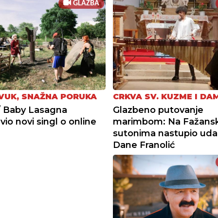
GLAZBA
ZVUK, SNAŽNA PORUKA
CRKVA SV. KUZME I DA
/ Baby Lasagna
Glazbeno putovanje
io novi singl o online
marimbom: Na Fažans
sutonima nastupio udar
Dane Franolić