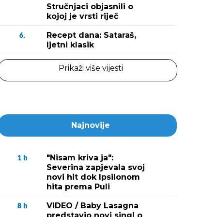
Stručnjaci objasnili o
kojoj je vrsti riječ
Recept dana: Sataraš,
6.
ljetni klasik
Prikaži više vijesti
Najnovije
"Nisam kriva ja":
1
h
Severina zapjevala svoj
novi hit dok Ipsilonom
hita prema Puli
VIDEO / Baby Lasagna
8
h
predstavio novi singl o