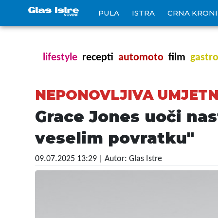
PULA
ISTRA
CRNA KRON
lifestyle
recepti
automoto
film
gastr
NEPONOVLJIVA UMJETN
Grace Jones uoči nas
veselim povratku"
09.07.2025 13:29
| Autor: Glas Istre