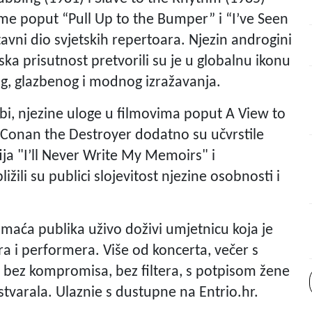
sme poput “Pull Up to the Bumper” i “I’ve Seen
tavni dio svjetskih repertoara. Njezin androgini
nska prisutnost pretvorili su je u globalnu ikonu
og, glazbenog i modnog izražavanja.
zbi, njezine uloge u filmovima poput A View to
i Conan the Destroyer dodatno su učvrstile
ja "I’ll Never Write My Memoirs" i
ili su publici slojevitost njezine osobnosti i
omaća publika uživo doživi umjetnicu koja je
ra i performera. Više od koncerta, večer s
– bez kompromisa, bez filtera, s potpisom žene
e stvarala. Ulaznie s dustupne na Entrio.hr.