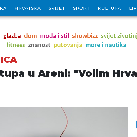
IKA
HRVATSKA
SVIJET
SPORT
KULTURA
LI
o
glazba
dom
moda i stil
showbizz
svijet zivotin
fitness
znanost
putovanja
more i nautika
ICA
tupa u Areni: "Volim Hrva