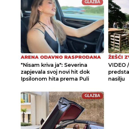
GLAZBA
ARENA ODAVNO RASPRODANA
ŽEŠĆI 
"Nisam kriva ja": Severina
VIDEO 
zapjevala svoj novi hit dok
predstav
Ipsilonom hita prema Puli
nasilju
GLAZBA