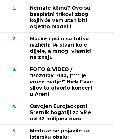
Nemate klimu? Ovo su
1.
besplatni trikovi zbog
kojih će vam stan biti
osjetno hladniji
Mačke i psi nisu toliko
2.
različiti: 14 stvari koje
dijele, a mnogi vlasnici
ne znaju
FOTO & VIDEO /
3.
"Pozdrav Pula, j**** je
vruće ovdje!" Nick Cave
silovito otvorio koncert
u Areni
Osvojen Eurojackpot!
4.
Sretnik bogatiji za više
od 32 milijuna eura
Meduze se pojavile uz
5.
istarsku obalu: