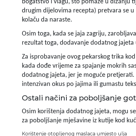
bogatstvo i vlagu, što pomaže u dizanju tij
drugim dijelovima recepta) pretvara se u p
kolaču da naraste.
Osim toga, kada se jaja zagriju, zarobljav
rezultat toga, dodavanje dodatnog jajeta 
Za isprobavanje ovog pekarskog trika kod
kada dođe vrijeme za spajanje mokrih sas
dodatnog jajeta, jer je moguće pretjerati
intenzivan okus po jajima ili gumastu tek
Ostali načini za poboljšanje go
Osim korištenja dodatnog jajeta, mogu se
za poboljšanje mješavine iz kutije kod kuć
Korištenje otopljenog maslaca umjesto ulja