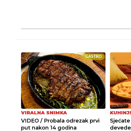
GASTRO
VIRALNA SNIMKA
KUHINJ
VIDEO / Probala odrezak prvi
Sjećate 
put nakon 14 godina
devedes