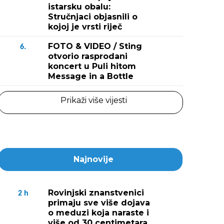
istarsku obalu:
Stručnjaci objasnili o
kojoj je vrsti riječ
FOTO & VIDEO / Sting
6.
otvorio rasprodani
koncert u Puli hitom
Message in a Bottle
Prikaži više vijesti
Najnovije
Rovinjski znanstvenici
2
h
primaju sve više dojava
o meduzi koja naraste i
više od 30 centimetara