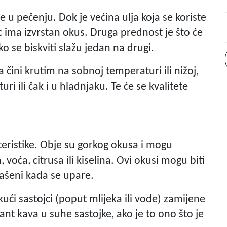
e u pečenju. Dok je većina ulja koja se koriste
c ima izvrstan okus. Druga prednost je što će
ko se biskviti slažu jedan na drugi.
čini krutim na sobnoj temperaturi ili nižoj,
i ili čak i u hladnjaku. Te će se kvalitete
teristike. Obje su gorkog okusa i mogu
voća, citrusa ili kiselina. Ovi okusi mogu biti
lašeni kada se upare.
ekući sastojci (poput mlijeka ili vode) zamijene
nt kava u suhe sastojke, ako je to ono što je