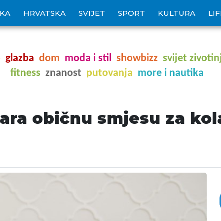
IKA
HRVATSKA
SVIJET
SPORT
KULTURA
LI
o
glazba
dom
moda i stil
showbizz
svijet zivotin
fitness
znanost
putovanja
more i nautika
ara običnu smjesu za kola