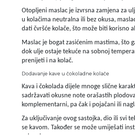
Otopljeni maslac je izvrsna zamjena za ulj
u kolačima neutralna ili bez okusa, masla
dati čvršće kolače, što može biti korisno a
Maslac je bogat zasićenim mastima, što ga 
dok ulje ostaje tekuće na sobnoj temperatur
prenijeti i na kolač.
Dodavanje kave u čokoladne kolače
Kava i čokolada dijele mnoge slične karak
sadržavati okusne note orašastih plodova, 
komplementarni, pa čak i pojačani ili nag
Za uključivanje ovog sastojka, dio ili svi t
se kavom. Također se može umiješati insta