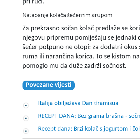
pri ruci.
Natapanje kolača šećernim sirupom
Za prekrasno sočan kolač predlaže se kor
njegovu pripremu pomiješaju se jednaki di
šećer potpuno ne otopi; za dodatni okus 
ruma ili narančina korica. To se kistom na
pomoglo mu da duže zadrži sočnost.
Povezane vijesti
Italija obilježava Dan tiramisua
RECEPT DANA: Bez grama brašna - sočn
Recept dana: Brzi kolač s jogurtom i č