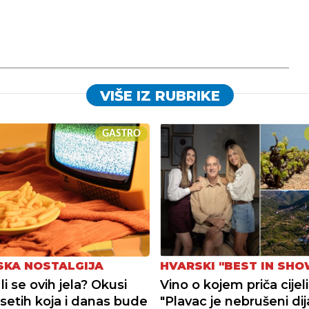
VIŠE IZ RUBRIKE
GASTRO
HVARSKI "BEST IN SHO
SKA NOSTALGIJA
Vino o kojem priča cijeli 
li se ovih jela? Okusi
"Plavac je nebrušeni di
etih koja i danas bude