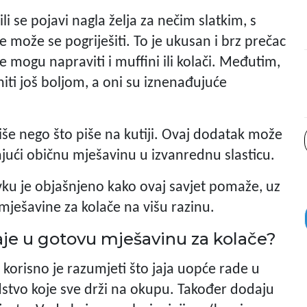
li se pojavi nagla želja za nečim slatkim, s
 može se pogriješiti. To je ukusan i brz prečac
e mogu napraviti i muffini ili kolači. Međutim,
iti još boljom, a oni su iznenađujuće
 više nego što piše na kutiji. Ovaj dodatak može
ajući običnu mješavinu u izvanrednu slasticu.
avku je objašnjeno kako ovaj savjet pomaže, uz
mješavine za kolače na višu razinu.
jaje u gotovu mješavinu za kolače?
, korisno je razumjeti što jaja uopće rade u
dstvo koje sve drži na okupu. Također dodaju