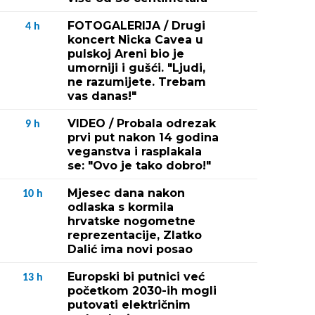
FOTOGALERIJA / Drugi
4
h
koncert Nicka Cavea u
pulskoj Areni bio je
umorniji i gušći. "Ljudi,
ne razumijete. Trebam
vas danas!"
VIDEO / Probala odrezak
9
h
prvi put nakon 14 godina
veganstva i rasplakala
se: "Ovo je tako dobro!"
Mjesec dana nakon
10
h
odlaska s kormila
hrvatske nogometne
reprezentacije, Zlatko
Dalić ima novi posao
Europski bi putnici već
13
h
početkom 2030-ih mogli
putovati električnim