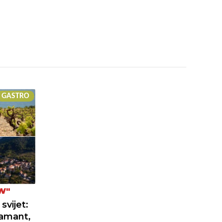
GASTRO
W"
svijet:
jamant,