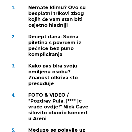
Nemate klimu? Ovo su
1.
besplatni trikovi zbog
kojih će vam stan biti
osjetno hladniji
Recept dana: Sočna
2.
piletina s povrćem iz
pećnice bez puno
kompliciranja
Kako pas bira svoju
3.
omiljenu osobu?
Znanost otkriva što
presuđuje
FOTO & VIDEO /
4.
"Pozdrav Pula, j**** je
vruće ovdje!" Nick Cave
silovito otvorio koncert
u Areni
Meduze se pojavile uz
5.