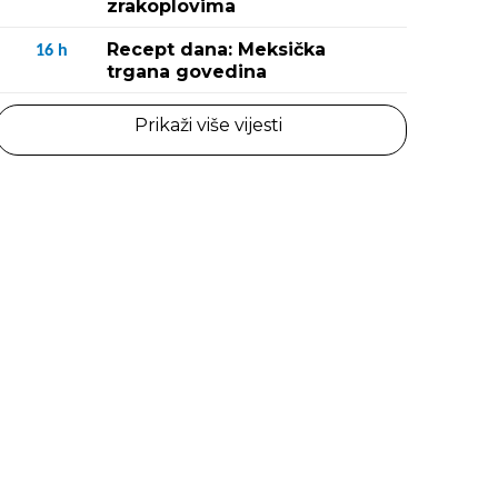
zrakoplovima
Recept dana: Meksička
16
h
trgana govedina
Prikaži više vijesti