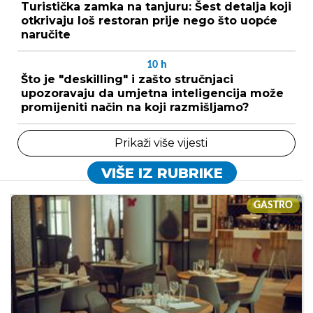
Turistička zamka na tanjuru: Šest detalja koji
otkrivaju loš restoran prije nego što uopće
naručite
10
h
Što je "deskilling" i zašto stručnjaci
upozoravaju da umjetna inteligencija može
promijeniti način na koji razmišljamo?
Prikaži više vijesti
VIŠE IZ RUBRIKE
GASTRO