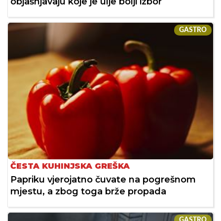
objašnjavaju koje je ulje bolji izbor
GASTRO
ČESTA KUHINJSKA GREŠKA
Papriku vjerojatno čuvate na pogrešnom
mjestu, a zbog toga brže propada
GASTRO