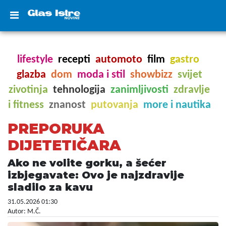
lifestyle
recepti
automoto
film
gastro
glazba
dom
moda i stil
showbizz
svijet
zivotinja
tehnologija
zanimljivosti
zdravlje
i fitness
znanost
putovanja
more i nautika
PREPORUKA
DIJETETIČARA
Ako ne volite gorku, a šećer
izbjegavate: Ovo je najzdravije
sladilo za kavu
31.05.2026 01:30
Autor: M.Č.