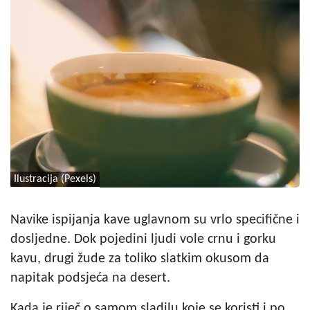
Ilustracija (Pexels)
Navike ispijanja kave uglavnom su vrlo specifične i
dosljedne. Dok pojedini ljudi vole crnu i gorku
kavu, drugi žude za toliko slatkim okusom da
napitak podsjeća na desert.
Kada je riječ o samom sladilu koje se koristi i po