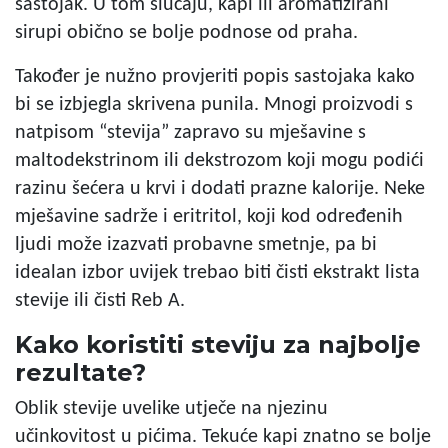
sastojak. U tom slučaju, kapi ili aromatizirani
sirupi obično se bolje podnose od praha.
Također je nužno provjeriti popis sastojaka kako
bi se izbjegla skrivena punila. Mnogi proizvodi s
natpisom “stevija” zapravo su mješavine s
maltodekstrinom ili dekstrozom koji mogu podići
razinu šećera u krvi i dodati prazne kalorije. Neke
mješavine sadrže i eritritol, koji kod određenih
ljudi može izazvati probavne smetnje, pa bi
idealan izbor uvijek trebao biti čisti ekstrakt lista
stevije ili čisti Reb A.
Kako koristiti steviju za najbolje
rezultate?
Oblik stevije uvelike utječe na njezinu
učinkovitost u pićima. Tekuće kapi znatno se bolje