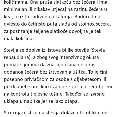
količinama. Ona pruža slatkoću bez šećera i ima
minimalan ili nikakav utjecaj na razinu šećera u
krvi, a uz to sadrži nula kalorija. Budući da je
dvjesto do četiristo puta slađa od stolnog šećera,
za postizanje željene slatkoće dovoljna je tek
mala količina.
Stevija se dobiva iz listova biljke stevije (Stevia
rebaudiana), a zbog svog intenzivnog okusa
pomaže ljudima da značajno smanje unos
dodanog šećera bez žrtvovanja užitka. To je čini
posebno privlačnom za osobe s dijabetesom ili
predijabetesom, kao i za one koji su usredotočeni
na kontrolu tjelesne težine. Također se izvrsno
uklapa u napitke jer se lako otapa.
Stručnjaci ističu da stevija dolazi u tri oblika, od