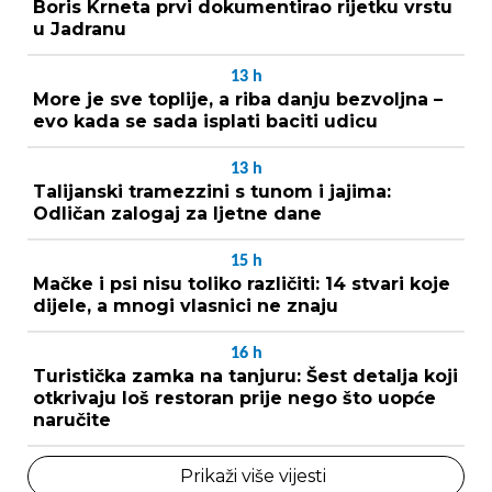
Boris Krneta prvi dokumentirao rijetku vrstu
u Jadranu
13
h
More je sve toplije, a riba danju bezvoljna –
evo kada se sada isplati baciti udicu
13
h
Talijanski tramezzini s tunom i jajima:
Odličan zalogaj za ljetne dane
15
h
Mačke i psi nisu toliko različiti: 14 stvari koje
dijele, a mnogi vlasnici ne znaju
16
h
Turistička zamka na tanjuru: Šest detalja koji
otkrivaju loš restoran prije nego što uopće
naručite
Prikaži više vijesti