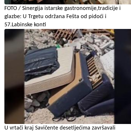
FOTO / Sinergija istarske gastronomije,tradicije i
glazbe: U Trgetu održana Fešta od pidoći i
57.Labinske konti
U vrtači kraj Savičente desetljećima završavali