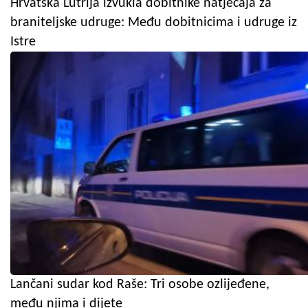
Hrvatska Lutrija izvukla dobitnike natječaja za
braniteljske udruge: Među dobitnicima i udruge iz
Istre
Lančani sudar kod Raše: Tri osobe ozlijeđene,
među njima i dijete