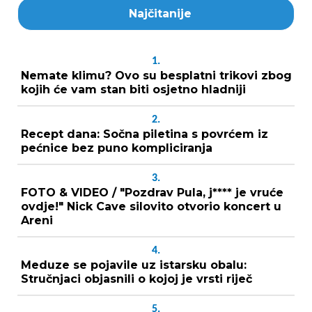
Najčitanije
1.
Nemate klimu? Ovo su besplatni trikovi zbog
kojih će vam stan biti osjetno hladniji
2.
Recept dana: Sočna piletina s povrćem iz
pećnice bez puno kompliciranja
3.
FOTO & VIDEO / "Pozdrav Pula, j**** je vruće
ovdje!" Nick Cave silovito otvorio koncert u
Areni
4.
Meduze se pojavile uz istarsku obalu:
Stručnjaci objasnili o kojoj je vrsti riječ
5.