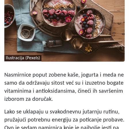
Ilustracija (Pexels)
Nasmirnice poput zobene kaše, jogurta i meda ne
samo da održavaju sitost već su i izuzetno bogate
vitaminima i antioksidansima, čineći ih savršenim
izborom za doručak.
Lako se uklapaju u svakodnevnu jutarnju rutinu,
pružajući potrebnu energiju za poticanje probave.
Ovo je sedam namirnica koje je najbolje jesti na