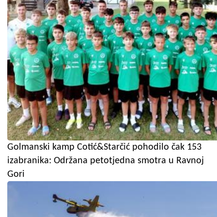
Golmanski kamp Cotić&Starčić pohodilo čak 153
izabranika: Održana petotjedna smotra u Ravnoj
Gori