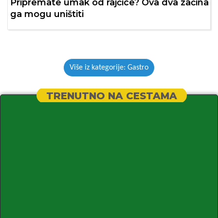
Pripremate umak od rajčice? Ova dva začina
ga mogu uništiti
Više iz kategorije: Gastro
TRENUTNO NA CESTAMA