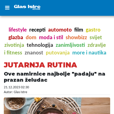
lifestyle
recepti
automoto
film
gastro
glazba
dom
moda i stil
showbizz
svijet
zivotinja
tehnologija
zanimljivosti
zdravlje
i fitness
znanost
putovanja
more i nautika
JUTARNJA RUTINA
Ove namirnice najbolje "padaju" na
prazan želudac
21.12.2023 02:30
Autor: Glas Istre