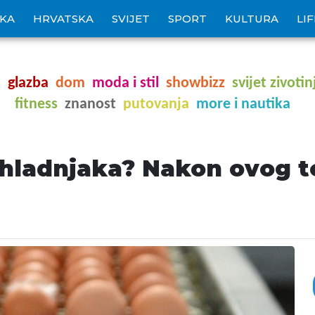
IKA
HRVATSKA
SVIJET
SPORT
KULTURA
LI
o
glazba
dom
moda i stil
showbizz
svijet zivotin
fitness
znanost
putovanja
more i nautika
a hladnjaka? Nakon ovog t