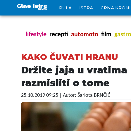
PULA
ISTRA
CRNA KRON
lifestyle
recepti
automoto
film
gastr
KAKO ČUVATI HRANU
Držite jaja u vratim
razmisliti o tome
25.10.2019 09:25
| Autor: Šarlota BRNČIĆ