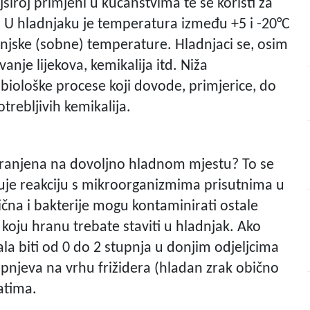
jširoj primjeni u kućanstvima te se koristi za
U hladnjaku je temperatura između +5 i -20°C
vanjske (sobne) temperature. Hladnjaci se, osim
vanje lijekova, kemikalija itd. Niža
biološke procese koji dovode, primjerice, do
trebljivih kemikalija.
hranjena na dovoljno hladnom mjestu? To se
uje reakciju s mikroorganizmima prisutnima u
čna i bakterije mogu kontaminirati ostale
 koju hranu trebate staviti u hladnjak. Ako
la biti od 0 do 2 stupnja u donjim odjeljcima
tupnjeva na vrhu frižidera (hladan zrak obično
ratima.