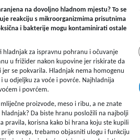
ohranjena na dovoljno hladnom mjestu? To se
uje reakciju s mikroorganizmima prisutnima
ksična i bakterije mogu kontaminirati ostale
ti hladnjak za ispravnu pohranu i očuvanje
u u frižider nakon kupovine jer riskirate da
ti jer se pokvarila. Hladnjak nema homogenu
i u odjeljku za voće i povrće. Najhladnija
s voćem i povrćem.
, mliječne proizvode, meso i ribu, a ne znate
u hladnjak? Da biste hranu posložili na najbolji
a pravila, korisna kako bi hrana koju ste kupili
prije svega, trebamo objasniti ulogu i funkciju