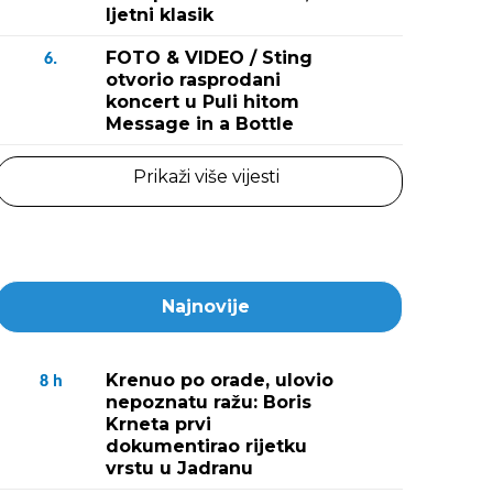
ljetni klasik
FOTO & VIDEO / Sting
6.
otvorio rasprodani
koncert u Puli hitom
Message in a Bottle
Prikaži više vijesti
Najnovije
Krenuo po orade, ulovio
8
h
nepoznatu ražu: Boris
Krneta prvi
dokumentirao rijetku
vrstu u Jadranu