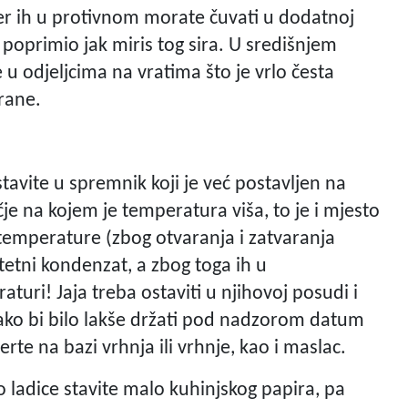
 jer ih u protivnom morate čuvati u dodatnoj
i poprimio jak miris tog sira. U središnjem
e u odjeljcima na vratima što je vrlo česta
rane.
 stavite u spremnik koji je već postavljen na
je na kojem je temperatura viša, to je i mjesto
 temperature (zbog otvaranja i zatvaranja
 štetni kondenzat, a zbog toga ih u
ri! Jaja treba ostaviti u njihovoj posudi i
 kako bi bilo lakše držati pod nadzorom datum
erte na bazi vrhnja ili vrhnje, kao i maslac.
o ladice stavite malo kuhinjskog papira, pa