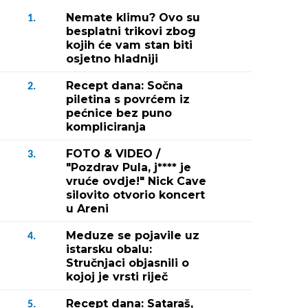
Nemate klimu? Ovo su
1.
besplatni trikovi zbog
kojih će vam stan biti
osjetno hladniji
Recept dana: Sočna
2.
piletina s povrćem iz
pećnice bez puno
kompliciranja
FOTO & VIDEO /
3.
"Pozdrav Pula, j**** je
vruće ovdje!" Nick Cave
silovito otvorio koncert
u Areni
Meduze se pojavile uz
4.
istarsku obalu:
Stručnjaci objasnili o
kojoj je vrsti riječ
Recept dana: Sataraš,
5.