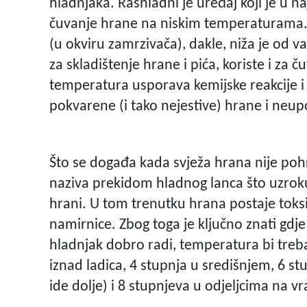
hladnjaka. Rashladni je uređaj koji je u na
čuvanje hrane na niskim temperaturama. 
(u okviru zamrzivača), dakle, niža je od 
za skladištenje hrane i pića, koriste i za ču
temperatura usporava kemijske reakcije i 
pokvarene (i tako nejestive) hrane i neupo
Što se događa kada svježa hrana nije po
naziva prekidom hladnog lanca što uzrok
hrani. U tom trenutku hrana postaje toksi
namirnice. Zbog toga je ključno znati gdje
hladnjak dobro radi, temperatura bi treba
iznad ladica, 4 stupnja u središnjem, 6 s
ide dolje) i 8 stupnjeva u odjeljcima na v