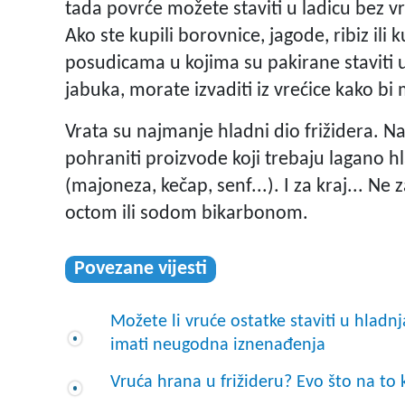
tada povrće možete staviti u ladicu bez vr
Ako ste kupili borovnice, jagode, ribiz ili
posudicama u kojima su pakirane staviti u
jabuka, morate izvaditi iz vrećice kako bi 
Vrata su najmanje hladni dio frižidera. 
pohraniti proizvode koji trebaju lagano hl
(majoneza, kečap, senf...). I za kraj... Ne 
octom ili sodom bikarbonom.
Povezane vijesti
Možete li vruće ostatke staviti u hladnj
imati neugodna iznenađenja
Vruća hrana u frižideru? Evo što na to 