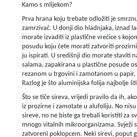
Kamo s mlijekom?
Prva hrana koju trebate odložiti je smrznu
zamrzivač. U donji dio hladnjaka, iznad lad
morate izvaditi iz plastične vrećice s kojo
posudu koju ćete morati zatvoriti prozirni
ju ispirati. U središnji dio morate staviti
salama, zapakirana u plastične posude ost
rezanom u trgovini i zamotanom u papir, 
Razlog je što aluminijska folija najbolje š
Što se tiče sireva, vrijedi pravilo da ih, a
iz prozirne i zamotate u alufoliju. No nisu s
sireve, no ne biste ga trebali koristiti za 
mnogo vitalnih mikroorganizama. Svježi si
zatvoreni poklopcem. Neki sirevi, poput g