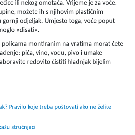
ećice ili nekog omotača. Vrijeme je za voće.
 kupine, možete ih s njihovim plastičnim
 gornji odjeljak. Umjesto toga, voće poput
moglo »disati«.
Na policama montiranim na vratima morat ćete
ađenje: pića, vino, vodu, pivo i umake
zaboravite redovito čistiti hladnjak bijelim
ak? Pravilo koje treba poštovati ako ne želite
kažu stručnjaci