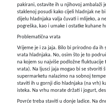
pakirani, ostavite ih u njihovoj ambalaži
staklenoj posudi kako cijeli hladnjak ne b
dijelu hladnjaka valja čuvati i mlijeko, a n
pogreška, kao i umake i ostatke kuhane h
Problematična vrata
Vrijeme je i za jaja. Bilo bi prirodno da ih
vrata hladnjaka. No, osim što je to područ
na kojem su najviše podložne fluktuacije
vrata). Na ljusci jaja mogao bi se stvoriti
supermarketu nalazimo na sobnoj temperatu
staviti ih u gornji dio hladnjaka (na vrh)
isteka. Na vrhu morate držati i jogurt, des
Povrće treba staviti u donje ladice. Na dn