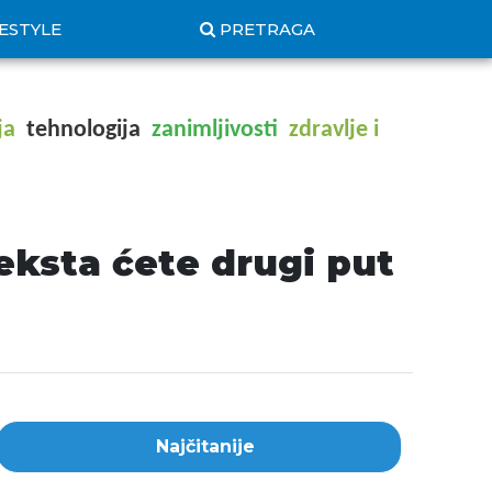
FESTYLE
PRETRAGA
ja
tehnologija
zanimljivosti
zdravlje i
eksta ćete drugi put
Najčitanije