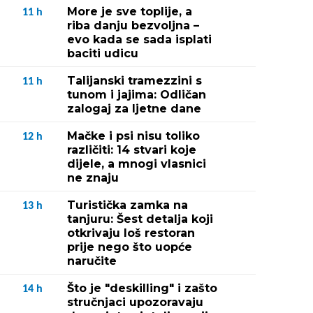
More je sve toplije, a
11
h
riba danju bezvoljna –
evo kada se sada isplati
baciti udicu
Talijanski tramezzini s
11
h
tunom i jajima: Odličan
zalogaj za ljetne dane
Mačke i psi nisu toliko
12
h
različiti: 14 stvari koje
dijele, a mnogi vlasnici
ne znaju
Turistička zamka na
13
h
tanjuru: Šest detalja koji
otkrivaju loš restoran
prije nego što uopće
naručite
Što je "deskilling" i zašto
14
h
stručnjaci upozoravaju