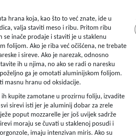
ta hrana koja, kao što to već znate, ide u
ica, valja staviti meso i ribu. Pritom ribu
m se inače prodaje i staviti je u staklenu
m folijom. Ako je riba već očišćena, ne trebate
 nareske i sireve. Ako je narezak, odnosno
avite ih u njima, no ako se radi o naresku
poželjno ga je omotati aluminijskom folijom.
titi masnu hranu od oksidacije.
ko ih kupite zamotane u prozirnu foliju, izvadite
vi sirevi isti jer je aluminij dobar za zrele
svježe poput mozzarelle jer još uvijek sadrže
revi moraju se čuvati u staklenoj posudi i
orgonzole, imaju intenzivan miris. Ako su