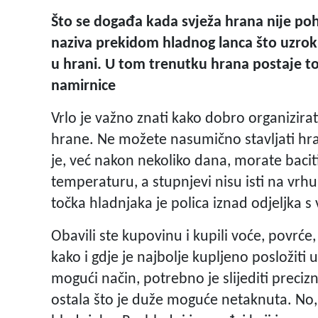
Što se događa kada svježa hrana nije p
naziva prekidom hladnog lanca što uzrok
u hrani. U tom trenutku hrana postaje to
namirnice
Vrlo je važno znati kako dobro organizira
hrane. Ne možete nasumično stavljati hran
je, već nakon nekoliko dana, morate baci
temperaturu, a stupnjevi nisu isti na vrhu 
točka hladnjaka je polica iznad odjeljka 
Obavili ste kupovinu i kupili voće, povrće
kako i gdje je najbolje kupljeno posložiti 
mogući način, potrebno je slijediti precizn
ostala što je duže moguće netaknuta. No, 