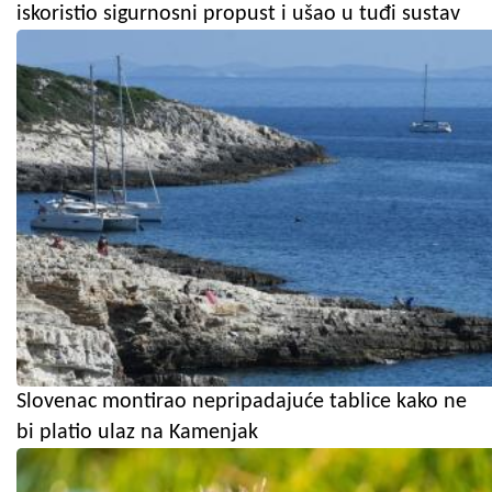
iskoristio sigurnosni propust i ušao u tuđi sustav
Slovenac montirao nepripadajuće tablice kako ne
bi platio ulaz na Kamenjak