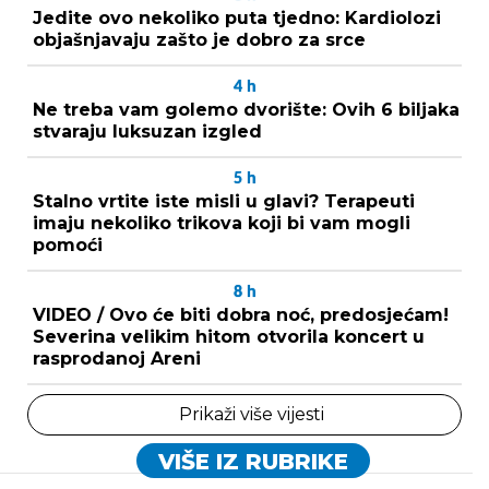
Jedite ovo nekoliko puta tjedno: Kardiolozi
objašnjavaju zašto je dobro za srce
4
h
Ne treba vam golemo dvorište: Ovih 6 biljaka
stvaraju luksuzan izgled
5
h
Stalno vrtite iste misli u glavi? Terapeuti
imaju nekoliko trikova koji bi vam mogli
pomoći
8
h
VIDEO / Ovo će biti dobra noć, predosjećam!
Severina velikim hitom otvorila koncert u
rasprodanoj Areni
Prikaži više vijesti
VIŠE IZ RUBRIKE