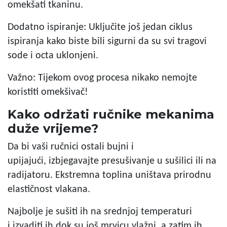
omekšati tkaninu.
Dodatno ispiranje: Uključite još jedan ciklus
ispiranja kako biste bili sigurni da su svi tragovi
sode i octa uklonjeni.
Važno: Tijekom ovog procesa nikako nemojte
koristiti omekšivač!
Kako održati ručnike mekanima
duže vrijeme?
Da bi vaši ručnici ostali bujni i
upijajući, izbjegavajte presušivanje u sušilici ili na
radijatoru. Ekstremna toplina uništava prirodnu
elastičnost vlakana.
Najbolje je sušiti ih na srednjoj temperaturi
i izvaditi ih dok su još mrvicu vlažni, a zatim ih