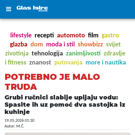
lifestyle
recepti
automoto
film
gastro
glazba
dom
moda i stil
showbizz
svijet
zivotinja
tehnologija
zanimljivosti
zdravlje
i fitness
znanost
putovanja
more i nautika
POTREBNO JE MALO
TRUDA
Grubi ručnici slabije upijaju vodu:
Spasite ih uz pomoć dva sastojka iz
kuhinje
19.05.2026 01:30
Autor: M.Č.