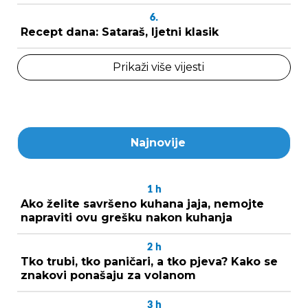
6.
Recept dana: Sataraš, ljetni klasik
Prikaži više vijesti
Najnovije
1
h
Ako želite savršeno kuhana jaja, nemojte
napraviti ovu grešku nakon kuhanja
2
h
Tko trubi, tko paničari, a tko pjeva? Kako se
znakovi ponašaju za volanom
3
h