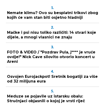
1.
Nemate klimu? Ovo su besplatni trikovi zbog
kojih će vam stan biti osjetno hladniji
2.
Mačke i psi nisu toliko različiti: 14 stvari koje
dijele, a mnogi vlasnici ne znaju
3.
FOTO & VIDEO / "Pozdrav Pula, j**** je vruće
ovdje!" Nick Cave silovito otvorio koncert u
Areni
4.
Osvojen Eurojackpot! Sretnik bogatiji za više
od 32 milijuna eura
5.
Meduze se pojavile uz istarsku obalu:
Stručnjaci objasnili o kojoj je vrsti riječ