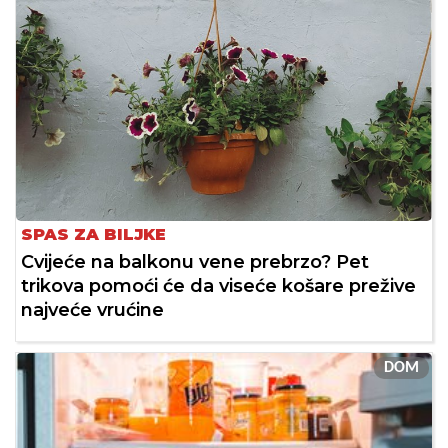
SPAS ZA BILJKE
Cvijeće na balkonu vene prebrzo? Pet
trikova pomoći će da viseće košare prežive
najveće vrućine
DOM