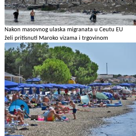
Nakon masovnog ulaska migranata u Ceutu EU
želi pritisnuti Maroko vizama i trgovinom