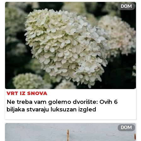
DOM
VRT IZ SNOVA
Ne treba vam golemo dvorište: Ovih 6
biljaka stvaraju luksuzan izgled
DOM