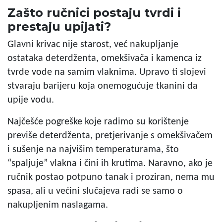
Zašto ručnici postaju tvrdi i
prestaju upijati?
Glavni krivac nije starost, već nakupljanje
ostataka deterdženta, omekšivača i kamenca iz
tvrde vode na samim vlaknima. Upravo ti slojevi
stvaraju barijeru koja onemogućuje tkanini da
upije vodu.
Najčešće pogreške koje radimo su korištenje
previše deterdženta, pretjerivanje s omekšivačem
i sušenje na najvišim temperaturama, što
“spaljuje” vlakna i čini ih krutima. Naravno, ako je
ručnik postao potpuno tanak i proziran, nema mu
spasa, ali u većini slučajeva radi se samo o
nakupljenim naslagama.