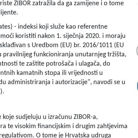
iste ZIBOR zatražila da ga zamijene i o tome
ijente.
es) - indeksi koji služe kao referentne
moći koristiti nakon 1. siječnja 2020. i moraju
 usklađivan s Uredbom (EU) br. 2016/1011 (EU
pravilnijeg funkcioniranja unutarnjeg tržišta,
tnosti te zaštite potrošača i ulagača, do
ntnih kamatnih stopa ili vrijednosti u
u administriranja i autorizacije", navodi se u
).
 koje sudjeluju u izračunu ZIBOR-a,
a te visokim financijskim i drugim zahtjevima
regulativom. O tome je Hrvatska udruga