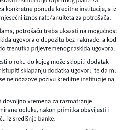
taviti i simulaciju otplatnog plana za
za konkretne ponude kreditne institucije, a iz
mjesečni iznos rate/anuiteta za potrošača.
ama, potrošaču treba ukazati na mogućnost
askida ugovora o depozitu bez naknade, a kod
do trenutka prijevremenog raskida ugovora.
sti o roku do kojeg može sklopiti dodatak
ristupiti sklapanju dodatka ugovoru te da mu
 se ne odazove pozivu kreditne institucije na
ti dovoljno vremena za razmatranje
rane odluke, nakon primitka obavijesti i
ču iz središnje banke.