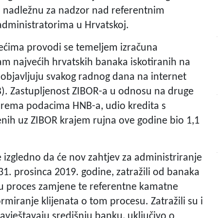
ju nadležnu za nadzor nad referentnim
dministratorima u Hrvatskoj.
jećima provodi se temeljem izračuna
am najvećih hrvatskih banaka iskotiranih na
 objavljuju svakog radnog dana na internet
). Zastupljenost ZIBOR-a u odnosu na druge
 prema podacima HNB-a, udio kredita s
h uz ZIBOR krajem rujna ove godine bio 1,1
je izgledno da će nov zahtjev za administriranje
31. prosinca 2019. godine, zatražili od banaka
u proces zamjene te referentne kamatne
iranje klijenata o tom procesu. Zatražili su i
vještavaju središnju banku, uključivo o