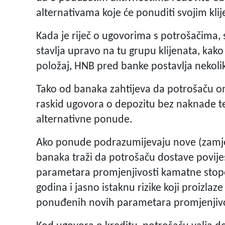
alternativama koje će ponuditi svojim kli
Kada je riječ o ugovorima s potrošačima
stavlja upravo na tu grupu klijenata, kak
položaj, HNB pred banke postavlja nekoli
Tako od banaka zahtijeva da potrošaču om
raskid ugovora o depozitu bez naknade t
alternativne ponude.
Ako ponude podrazumijevaju nove (zamje
banaka traži da potrošaču dostave povije
parametara promjenjivosti kamatne stope,
godina i jasno istaknu rizike koji proizlaz
ponuđenih novih parametara promjenjiv