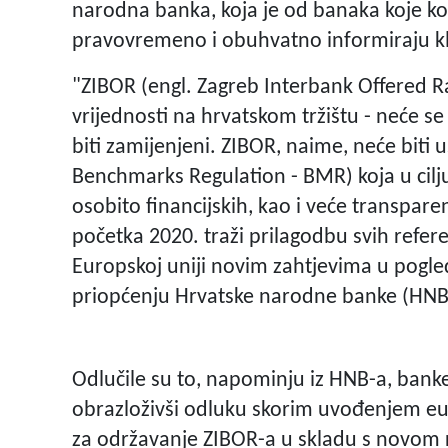
narodna banka, koja je od banaka koje kor
pravovremeno i obuhvatno informiraju kl
"ZIBOR (engl. Zagreb Interbank Offered Rat
vrijednosti na hrvatskom tržištu - neće se 
biti zamijenjeni. ZIBOR, naime, neće biti
Benchmarks Regulation - BMR) koja u cilju 
osobito financijskih, kao i veće transparen
početka 2020. traži prilagodbu svih refere
Europskoj uniji novim zahtjevima u pogled
priopćenju Hrvatske narodne banke (HNB
Odlučile su to, napominju iz HNB-a, banke
obrazloživši odluku skorim uvođenjem eur
za održavanje ZIBOR-a u skladu s novom 