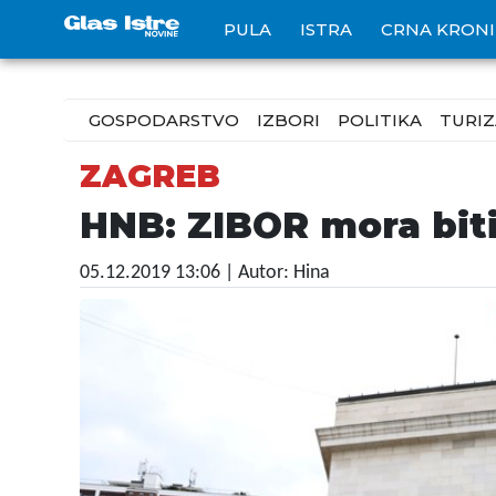
PULA
ISTRA
CRNA KRON
GOSPODARSTVO
IZBORI
POLITIKA
TURI
ZAGREB
HNB: ZIBOR mora bit
05.12.2019 13:06
| Autor: Hina