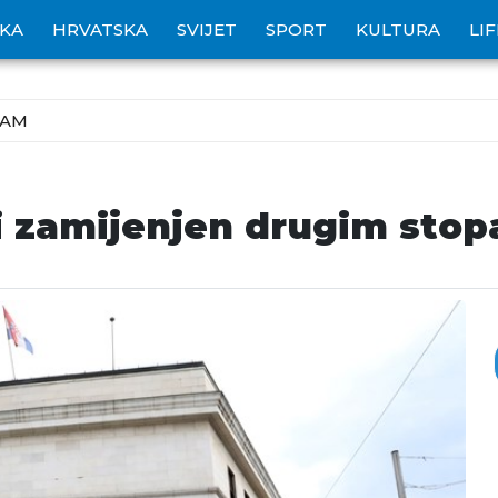
IKA
HRVATSKA
SVIJET
SPORT
KULTURA
LI
ZAM
i zamijenjen drugim sto