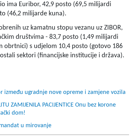
 ima Euribor, 42,9 posto (69,5 milijardi
to (46,2 milijarde kuna).
dobrenih uz kamatnu stopu vezanu uz ZIBOR,
čkim društvima - 83,7 posto (1,49 milijardi
m obrtnici) s udjelom 10,4 posto (gotovo 186
tali sektori (financijske institucije i država).
or između ugradnje nove opreme i zamjene vozila
ITU ZAMIJENILA PACIJENTICE Onu bez korone
arački dom!
i mandat u mirovanje