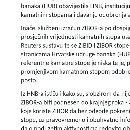
banaka (HUB) obavijestila HNB, instituci
kamatnim stopama i davanje odobrenja a
Inače, službeni izračun ZIBOR-a po dospi
prosječnih vrijednosti kamatnih stopa os
Reuters sustavu te se ZIBID i ZIBOR stope
stranicama Hrvatske udruge banaka (HUB
referentne kamatne stope je niska te je,
promjenjivom kamatnom stopom odobreni
posto.
Iz HNB-a ističu i kako su, s obzirom da ni
ZIBOR-a biti podnesen do krajnjeg roka - 
koje koriste ZIBOR da bez odgode pokren
stope, uz pravovremeno i obuhvatno inform
da o poduzetim aktivnostima redovito oba