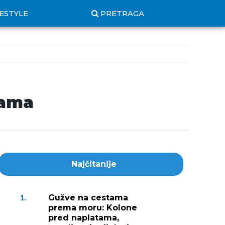
FESTYLE
PRETRAGA
pama
Najčitanije
Gužve na cestama
1.
prema moru: Kolone
pred naplatama,