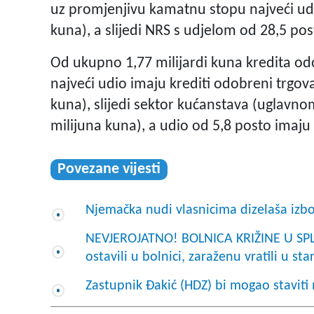
uz promjenjivu kamatnu stopu najveći udio
kuna), a slijedi NRS s udjelom od 28,5 pos
Od ukupno 1,77 milijardi kuna kredita o
najveći udio imaju krediti odobreni trgova
kuna), slijedi sektor kućanstava (uglavno
milijuna kuna), a udio od 5,8 posto imaju os
Povezane vijesti
Njemačka nudi vlasnicima dizelaša izb
NEVJEROJATNO! BOLNICA KRIŽINE U SPL
ostavili u bolnici, zaraženu vratili u st
Zastupnik Đakić (HDZ) bi mogao stavit