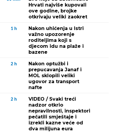
Hrvati najviše kupovali
ove godine, brojke
otkrivaju veliki zaokret
Nakon uhićenja u Istri
1
h
važno upozorenje
roditeljima koji s
djecom idu na plaže i
bazene
Nakon optužbi i
2
h
prepucavanja Janaf i
MOL sklopili veliki
ugovor za transport
nafte
VIDEO / Svaki treći
2
h
nadzor otkrio
nepravilnosti, inspektori
pečatili smještaje i
izrekli kazne veće od
dva milijuna eura