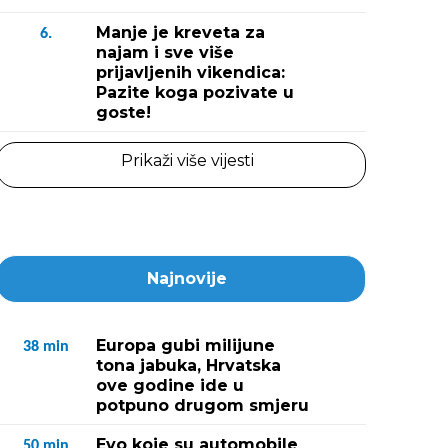
Manje je kreveta za
6.
najam i sve više
prijavljenih vikendica:
Pazite koga pozivate u
goste!
Prikaži više vijesti
Najnovije
Europa gubi milijune
38
min
tona jabuka, Hrvatska
ove godine ide u
potpuno drugom smjeru
Evo koje su automobile
50
min