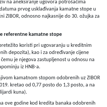
ziv na aneksiranje ugovora potrošačima
e datuma prvog usklađivanja kamatne stope u
čni ZIBOR, odnosno najkasnije do 30. ožujka za
ge referentne kamatne stope
etežito koristi pri ugovaranju u kreditnim
ih depozita), kao i za određivanje cijene
ri čemu je njegova zastupljenost u odnosu na
apominju iz HNB-a.
jenjivom kamatnom stopom odobrenih uz ZIBOR
019. kretao od 0,77 posto do 1,3 posto, a na
lijardi kuna).
na ove godine kod kredita banaka odobrenih