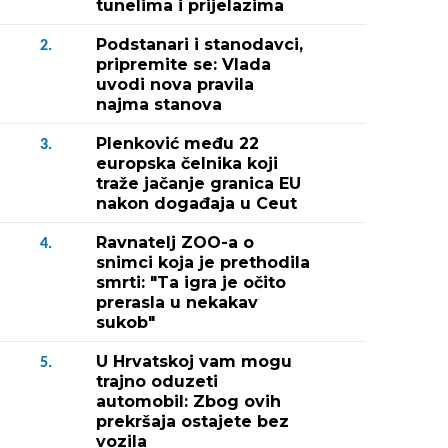
tunelima i prijelazima
Podstanari i stanodavci,
2.
pripremite se: Vlada
uvodi nova pravila
najma stanova
Plenković među 22
3.
europska čelnika koji
traže jačanje granica EU
nakon događaja u Ceut
Ravnatelj ZOO-a o
4.
snimci koja je prethodila
smrti: "Ta igra je očito
prerasla u nekakav
sukob"
U Hrvatskoj vam mogu
5.
trajno oduzeti
automobil: Zbog ovih
prekršaja ostajete bez
vozila