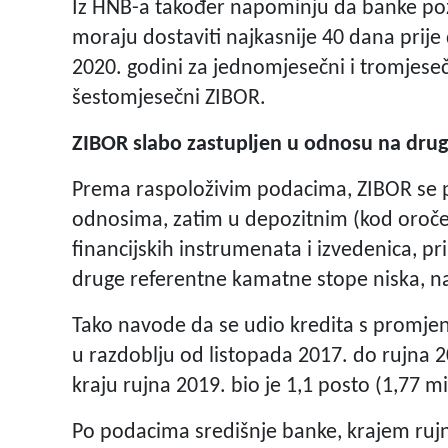
Iz HNB-a također napominju da banke po
moraju dostaviti najkasnije 40 dana prij
2020. godini za jednomjesečni i tromjese
šestomjesečni ZIBOR.
ZIBOR slabo zastupljen u odnosu na dru
Prema raspoloživim podacima, ZIBOR se pr
odnosima, zatim u depozitnim (kod oročen
financijskih instrumenata i izvedenica, p
druge referentne kamatne stope niska, n
Tako navode da se udio kredita s prom
u razdoblju od listopada 2017. do rujna 2
kraju rujna 2019. bio je 1,1 posto (1,77 mi
Po podacima središnje banke, krajem ruj