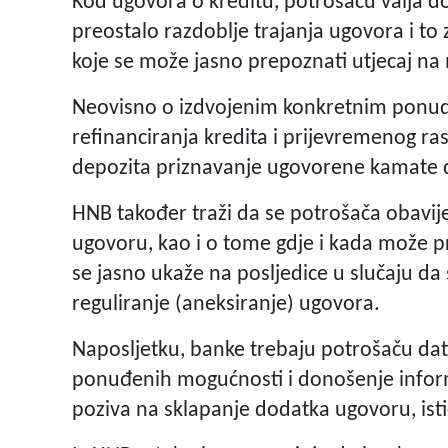
Kod ugovora o kreditu, potrošaču valja dos
preostalo razdoblje trajanja ugovora i to 
koje se može jasno prepoznati utjecaj na 
Neovisno o izdvojenim konkretnim ponud
refinanciranja kredita i prijevremenog r
depozita priznavanje ugovorene kamate 
HNB također traži da se potrošača obavije
ugovoru, kao i o tome gdje i kada može p
se jasno ukaže na posljedice u slučaju da
reguliranje (aneksiranje) ugovora.
Naposljetku, banke trebaju potrošaču da
ponuđenih mogućnosti i donošenje informi
poziva na sklapanje dodatka ugovoru, isti