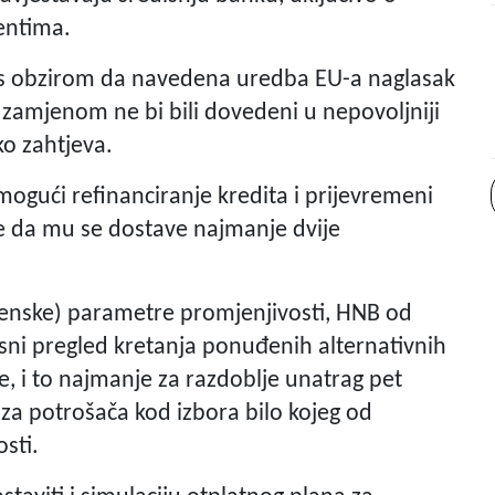
jentima.
, s obzirom da navedena uredba EU-a naglasak
o zamjenom ne bi bili dovedeni u nepovoljniji
ko zahtjeva.
ogući refinanciranje kredita i prijevremeni
e da mu se dostave najmanje dvije
nske) parametre promjenjivosti, HNB od
sni pregled kretanja ponuđenih alternativnih
 i to najmanje za razdoblje unatrag pet
e za potrošača kod izbora bilo kojeg od
osti.