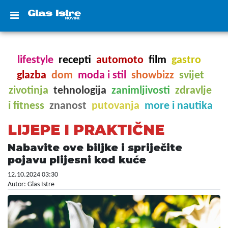
lifestyle
recepti
automoto
film
gastro
glazba
dom
moda i stil
showbizz
svijet
zivotinja
tehnologija
zanimljivosti
zdravlje
i fitness
znanost
putovanja
more i nautika
LIJEPE I PRAKTIČNE
Nabavite ove biljke i spriječite
pojavu plijesni kod kuće
12.10.2024 03:30
Autor: Glas Istre