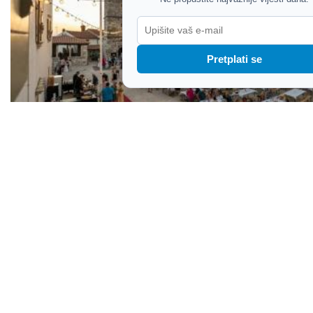
Pretplati se
Poziv na čašu roséa i spektakl po zvijezdama:
Festival rosé vina u Višnjanu