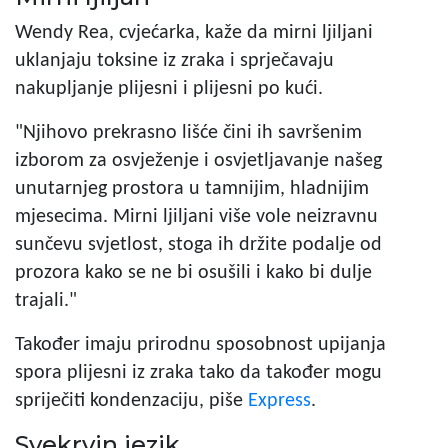
Wendy Rea, cvjećarka, kaže da mirni ljiljani
uklanjaju toksine iz zraka i sprječavaju
nakupljanje plijesni i plijesni po kući.
"Njihovo prekrasno lišće čini ih savršenim
izborom za osvježenje i osvjetljavanje našeg
unutarnjeg prostora u tamnijim, hladnijim
mjesecima. Mirni ljiljani više vole neizravnu
sunčevu svjetlost, stoga ih držite podalje od
prozora kako se ne bi osušili i kako bi dulje
trajali."
Također imaju prirodnu sposobnost upijanja
spora plijesni iz zraka tako da također mogu
spriječiti kondenzaciju, piše
Express
.
Svekrvin jezik