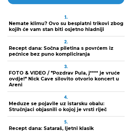
1.
Nemate klimu? Ovo su besplatni trikovi zbog
kojih će vam stan biti osjetno hladniji
2.
Recept dana: Sočna piletina s povrćem iz
pećnice bez puno kompliciranja
3.
FOTO & VIDEO / "Pozdrav Pula, j**** je vruće
ovdje!" Nick Cave silovito otvorio koncert u
Areni
4.
Meduze se pojavile uz istarsku obalu:
Stručnjaci objasnili o kojoj je vrsti riječ
5.
Recept dana: Sataraš, ljetni klasik