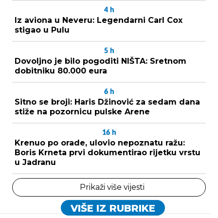
4
h
Iz aviona u Neveru: Legendarni Carl Cox
stigao u Pulu
5
h
Dovoljno je bilo pogoditi NIŠTA: Sretnom
dobitniku 80.000 eura
6
h
Sitno se broji: Haris Džinović za sedam dana
stiže na pozornicu pulske Arene
16
h
Krenuo po orade, ulovio nepoznatu ražu:
Boris Krneta prvi dokumentirao rijetku vrstu
u Jadranu
Prikaži više vijesti
VIŠE IZ RUBRIKE