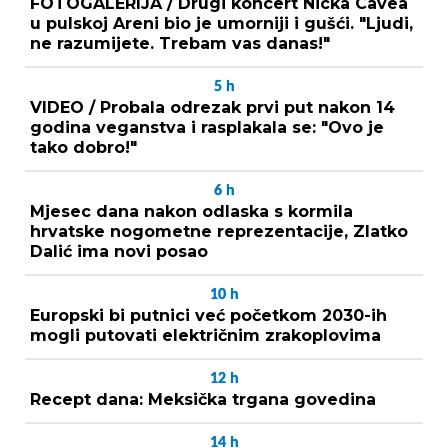
FOTOGALERIJA / Drugi koncert Nicka Cavea
u pulskoj Areni bio je umorniji i gušći. "Ljudi,
ne razumijete. Trebam vas danas!"
5
h
VIDEO / Probala odrezak prvi put nakon 14
godina veganstva i rasplakala se: "Ovo je
tako dobro!"
6
h
Mjesec dana nakon odlaska s kormila
hrvatske nogometne reprezentacije, Zlatko
Dalić ima novi posao
10
h
Europski bi putnici već početkom 2030-ih
mogli putovati električnim zrakoplovima
12
h
Recept dana: Meksička trgana govedina
14
h