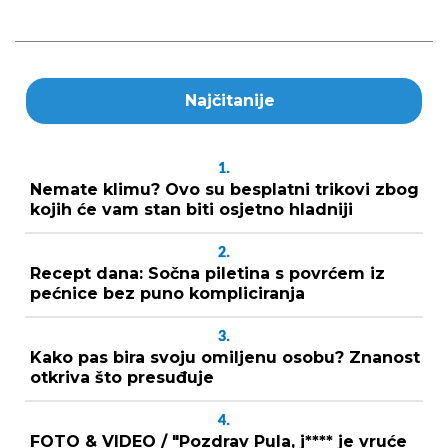
Najčitanije
1.
Nemate klimu? Ovo su besplatni trikovi zbog
kojih će vam stan biti osjetno hladniji
2.
Recept dana: Sočna piletina s povrćem iz
pećnice bez puno kompliciranja
3.
Kako pas bira svoju omiljenu osobu? Znanost
otkriva što presuđuje
4.
FOTO & VIDEO / "Pozdrav Pula, j**** je vruće