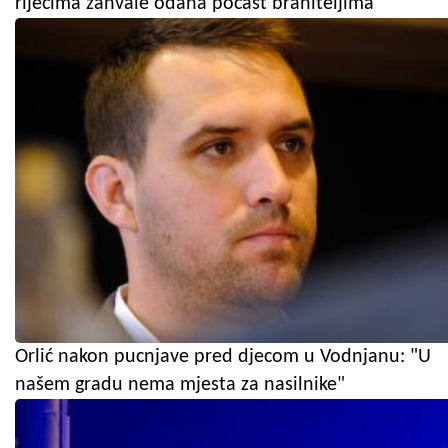
riječima zahvale odana počast braniteljima
Orlić nakon pucnjave pred djecom u Vodnjanu: "U
našem gradu nema mjesta za nasilnike"