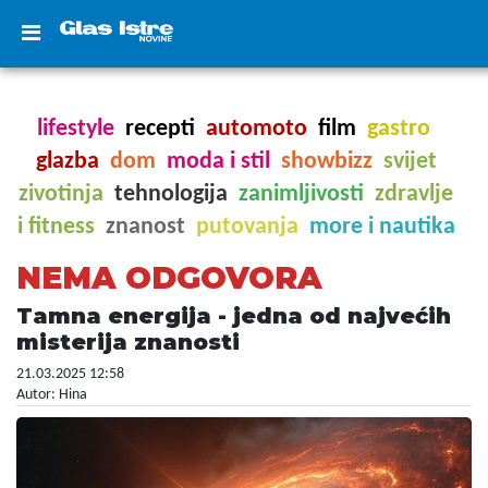
lifestyle
recepti
automoto
film
gastro
glazba
dom
moda i stil
showbizz
svijet
zivotinja
tehnologija
zanimljivosti
zdravlje
i fitness
znanost
putovanja
more i nautika
NEMA ODGOVORA
Tamna energija - jedna od najvećih
misterija znanosti
21.03.2025 12:58
Autor: Hina