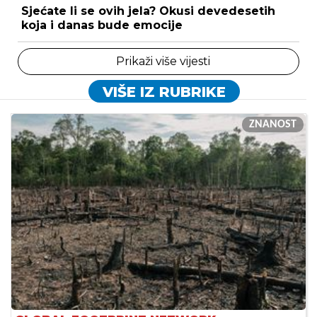
Sjećate li se ovih jela? Okusi devedesetih
koja i danas bude emocije
Prikaži više vijesti
VIŠE IZ RUBRIKE
ZNANOST